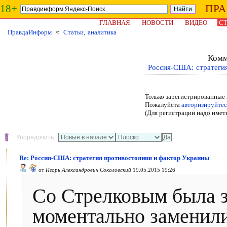
18+
ПР
ГЛАВНАЯ
НОВОСТИ
ВИДЕО
СТ
ПравдаИнформ
≈
Статьи, аналитика
Комм
Россия-США: стратеги
Только зарегистрированные 
Пожалуйста
авторизируйтес
(Для регистрации надо имет
Упорядочить:
Re: Россия-США: стратегия противостояния и фактор Украины
от
Игорь Александрович Соколовский
19.05.2015 19:26
Со Стрелковым была з
моментально заменили