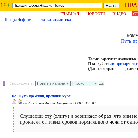
18+
ПР
ГЛАВНАЯ
НОВОСТИ
ВИДЕО
СТ
ПравдаИнформ
≈
Статьи, аналитика
Комм
Путь пр
Только зарегистрированные 
Пожалуйста
авторизируйтес
(Для регистрации надо имет
Упорядочить:
Re: Путь прежний, прежний курс
от
Филипенко Андрей Петрович
22.06.2015 19:45
Слушаешь эту (элиту) и возникает образ ,что они не
прокисла от таких сроков,нормального чела от одног