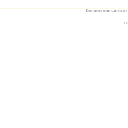
При цитировании материалов с
[
0