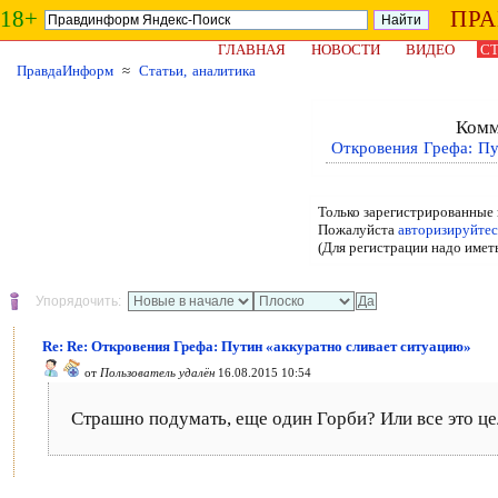
18+
ПР
ГЛАВНАЯ
НОВОСТИ
ВИДЕО
СТ
ПравдаИнформ
≈
Статьи, аналитика
Комм
Откровения Грефа: Пу
Только зарегистрированные 
Пожалуйста
авторизируйтес
(Для регистрации надо имет
Упорядочить:
Re: Re: Откровения Грефа: Путин «аккуратно сливает ситуацию»
от
Пользователь удалён
16.08.2015 10:54
Страшно подумать, еще один Горби? Или все это це