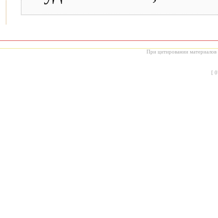
При цитировании материалов с
[
0