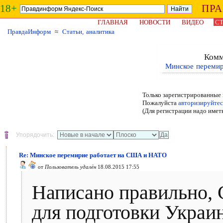
18+
ПР
ГЛАВНАЯ
НОВОСТИ
ВИДЕО
СТ
ПравдаИнформ
≈
Статьи, аналитика
Комм
Минское переми
Только зарегистрированные 
Пожалуйста
авторизируйтес
(Для регистрации надо имет
Упорядочить:
Re: Минское перемирие работает на США и НАТО
от
Пользователь удалён
18.08.2015 17:55
Написано правильно,
для подготовки Украи