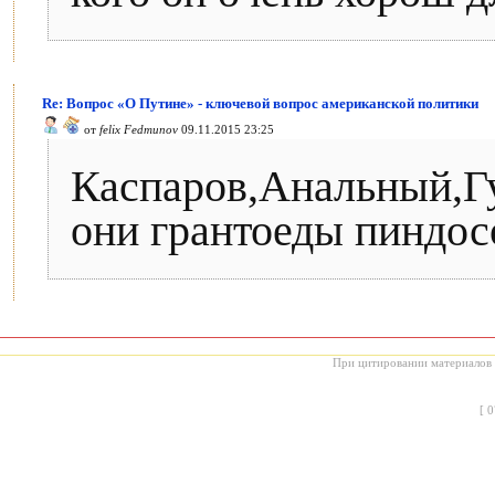
Re: Вопрос «О Путине» - ключевой вопрос американской политики
от
felix Fedmunov
09.11.2015 23:25
Каспаров,Анальный,Гу
они грантоеды пиндосо
При цитировании материалов с
[
0