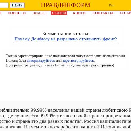
ПРАВДИНФОРМ
Рег
Я
НОВОСТИ
ВИДЕО
СТАТЬИ
КНИГИ
КОНТАКТЫ
О СА
Комментарии к статье
Почему Донбассу не разрешено отодвинуть фронт?
Только зарегистрированные пользователи могут оставлять комментарии.
Пожалуйста
авторизируйтесь
или
зарегистрируйтесь.
(Для регистрации надо иметь E-mail и подтвердить регистрацию)
риблизительно 99.99% населения нашей страны любит свою Р
дно, где лучше. Эти 99.99% желают своей стране процветания
ство и страна это два разных понятия. Россия капиталистиче
е «капитал». На чем можно заработать капитал? Источник лю