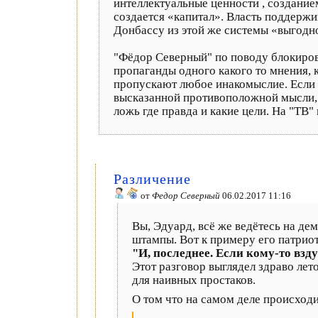
интеллектуальные ценности , создание
создается «капитал». Власть поддерж
Донбассу из этой же системы «выгодно
"Фёдор Северный" по поводу блокиров
пропаганды одного какого то мнения, 
пропускают любое инакомыслие. Если ж
высказанной противоположной мысли, н
ложь где правда и какие цели. На "ТВ"
Различение
от
Федор Северный
06.02.2017 11:16
Вы, Эдуард, всё же ведётесь на де
штампы. Вот к примеру его патри
"И, последнее. Если кому-то вз
Этот разговор выглядел здраво лет
для наивных простаков.
О том что на самом деле происход