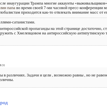
сле инаугурации Трампа многие аккаунты «выживальщиков» 
лин папа
во время своей 7-ми часовой пресс-конференции м
лобалистам приходится как-то отвлекать внимание масс от е
оллями-сатанистами.
антироссийской пропаганды на этой странице достаточно, ст
 дружить с Хмелевцовом на антироссийскую антипутинскую т
8:31
 в различиях. Задачи и цели , возможно равны , но не равен
азличны.
арод