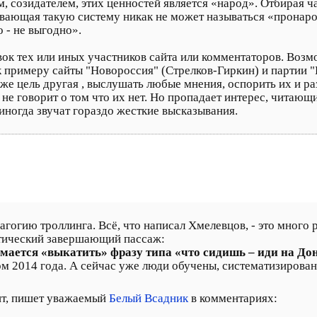
м, созидателем, этих ценностей является «народ». Отбирая ч
ивающая такую систему никак не может называться «пронаро
 - не выгодно».
ок тех или иных участников сайта или комментаторов. Возм
к примеру сайты "Новороссия" (Стрелков-Гиркин) и партии 
е цель другая , выслушать любые мнения, оспорить их и ра
е говорит о том что их нет. Но пропадает интерес, читающи
 иногда звучат гораздо жесткие высказывания.
магогию троллинга. Всё, что написал Хмелевцов, - это много
отический завершающий пассаж:
думается «выкатить» фразу типа «что сидишь – иди на Д
ом 2014 года. А сейчас уже люди обучены, систематизированы
ит, пишет уважаемый
Белый Всадник
в комментариях: