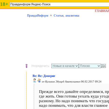
18+
ГЛАВНА
ПравдаИнформ
≈
Статьи, аналитика
Упорядочить:
Re: Re: Доверие
от
Куликов Эдуард Анатольевич
06.02.2017 09:24
Прежде всего давайте определимся, п
где жить. Они готовы уехать куда уго
разному. Но надо понимать что государ
надо понимать, что для власти главно