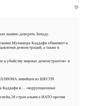
ыло наивно доверять Западу.
 режима Муаммара Каддафи обвиняют в
давления демонстраций, а также в
ве к убийству мирных демонстрантов» и
 МИЛЛИОНА ливийцев из ШЕСТИ
ара Каддафи в… «коррупционных
ссиейц 28 стран альянса НАТО против