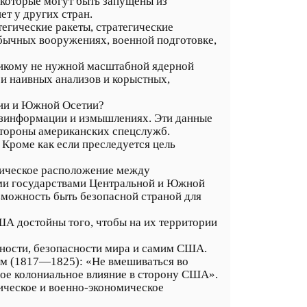
которые могут быть запущены из
ет у других стран.
егические ракеты, стратегические
бычных вооружениях, военной подготовке,
никому не нужной масштабной ядерной
и наивных анализов и корыстных,
зии и Южной Осетии?
дезинформации и измышлениях. Эти данные
стороны американских спецслужб.
Кроме как если преследуется цель
афическое расположение между
ими государствами Центральной и Южной
можность быть безопасной страной для
США достойны того, чтобы на их территории
ьности, безопасности мира и самим США.
ом (1817—1825): «Не вмешиваться во
вое колониальное влияние в сторону США».
ическое и военно-экономическое