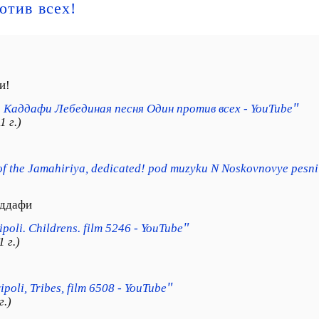
тив всех!
и!
"
Каддафи Лебединая песня Один против всех - YouTube
 г.)
of the Jamahiriya, dedicated! pod muzyku N Noskovnovye pesni
аддафи
"
ipoli. Childrens. film 5246 - YouTube
 г.)
"
ipoli, Tribes, film 6508 - YouTube
г.)