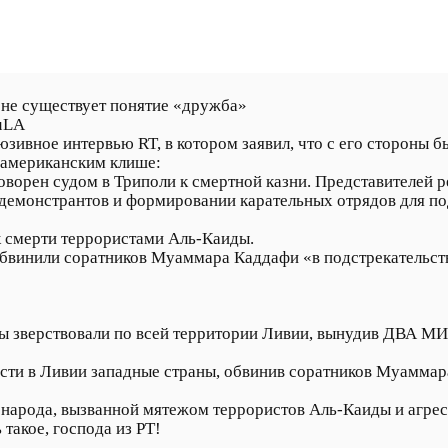
 не существует понятие «дружба»
uLA
юзивное интервью RT, в котором заявил, что с его стороны б
 американским клише:
оворен судом в Триполи к смертной казни. Представителей
 демонстрантов и формировании карательных отрядов для по
к смерти террористами Аль-Каиды.
бвинили соратников Муаммара Каддафи «в подстрекательст
ды зверствовали по всей территории Ливии, вынудив ДВА
асти в Ливии западные страны, обвинив соратников Муамм
о народа, вызванной мятежом террористов Аль-Каиды и агре
такое, господа из РТ!