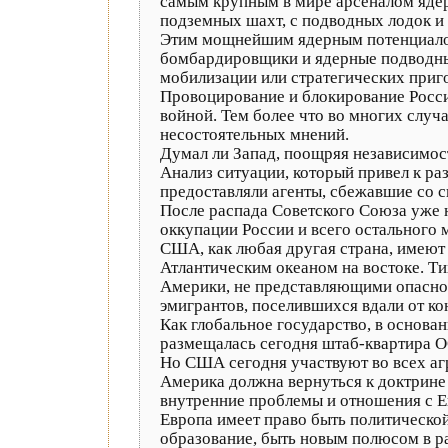
самым крупным в мире арсеналом ядер
подземных шахт, с подводных лодок и 
Этим мощнейшим ядерным потенциалом, 
бомбардировщики и ядерные подводные
мобилизации или стратегических приг
Провоцирование и блокирование Росси
войной. Тем более что во многих слу
несостоятельных мнений.
Думал ли Запад, поощряя независимос
Анализ ситуации, который привел к р
предоставляли агенты, сбежавшие со 
После распада Советского Союза уже 
оккупации России и всего остального 
США, как любая другая страна, имеют
Атлантическим океаном на востоке. Т
Америки, не представляющими опаснос
эмигрантов, поселившихся вдали от ко
Как глобальное государство, в основа
размещалась сегодня штаб-квартира О
Но США сегодня участвуют во всех агр
Америка должна вернуться к доктрин
внутренние проблемы и отношения с Е
Европа имеет право быть политической
образование, быть новым полюсом в р