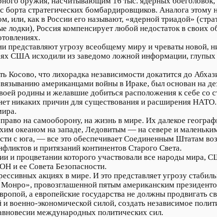
ного оружия, насчитывающим 16 тыс. ядерных боеголовок, 
с борта стратегических бомбардировщиков. Аналога этому н
или, как в России его называют, «ядерной триадой» (страт
 лодки), Россия компенсирует любой недостаток в своих о
отовлениях.
и представляют угрозу всеобщему миру и чреваты новой, 
чаях США исходили из заведомо ложной информации, глупых 
ть Косово, что лихорадка независимости докатится до Абха
азвязыванию американцами войны в Ираке, был основан на 
своей родины и желавшие добиться расположения к себе со 
нет никаких причин для существования и расширения НАТО. 
мира.
 право на самооборону, на жизнь в мире. Их далекое геогр
ихим океаном на западе, Ледовитым — на севере и маленьк
ти с юга, — все это обеспечивает Соединенным Штатам воз
нфликтов и притязаний континентов Старого Света.
нии и процветании которого участвовали все народы мира, 
ОН и ее Совета Безопасности.
ессивных акциях в мире. И это представляет угрозу стабил
е Монро», провозглашенной пятым американским президент
вропой, а европейские государства не должны продвигать с
 и военно-экономической силой, создать независимое полит
авновесии международных политических сил.