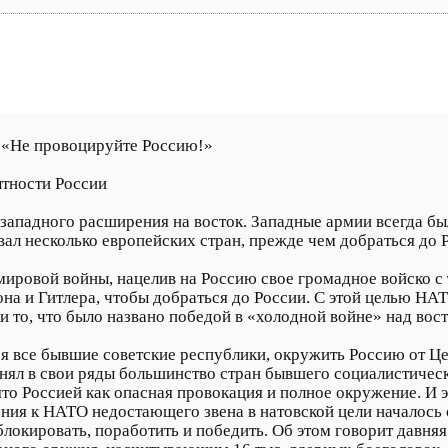
«Не провоцируйте Россию!»
тности России
западного расширения на восток. Западные армии всегда бы
вал несколько европейских стран, прежде чем добраться до 
мировой войны, нацелив на Россию свое громадное войско с 
на и Гитлера, чтобы добраться до России. С этой целью НА
 и то, что было названо победой в «холодной войне» над вос
бя все бывшие советские республики, окружить Россию от Ц
инял в свои ряды большинство стран бывшего социалистичес
то Россией как опасная провокация и полное окружение. И э
ия к НАТО недостающего звена в натовской цели началось 
локировать, поработить и победить. Об этом говорит давняя