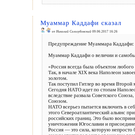
Муаммар Каддафи сказал
от
Николай Сологубовский
09.06.2017 16:26
Предупреждение Муаммара Каддафи: 
Муаммар Каддафи о величии и самобы
«Россия всегда была объектом любого 
Так, в начале XIX века Наполеон завое
золотом.
Так поступил Гитлер во время Второй 
Сегодня НАТО идет по стопам Наполео
вследствие развала Советского Союза,
Союзом.
НАТО всерьез пытается включить в се
этого Североатлантический альянс пр
российских границ. Это было восприня
уничтожения Югославии и присоединен
Россия — это сила, которую непросто б