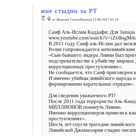
мне стыдно за РТ
от
Николай Сологубовский
12.06.2017 01:14
Саиф Аль-Ислам Каддафи: Для Запада
www.youtube.com/watch?v=iZxBngM4
В 2011 году Саиф аль-Ислам дал экскл
Ролик сопровождается антиливийским
«Сын бывшего лидера Ливии был приг
подстрекательстве к убийству мирных
коррупционных преступлениях».
Не сообщается, что Саиф приговорен 
И именно убийцы ливийского народа о
формировании карательных отрядов».
Для сведения уважаемого РТ!
После 2011 года террористы Аль-Каи
МИЛЛИОНОВ покинуть Ливию.
Именно коррупционеров привели к вл
преступлениях».
Шесть лет спустя трагедии ливийског
Ливийской Джамахирии стыдно писать 