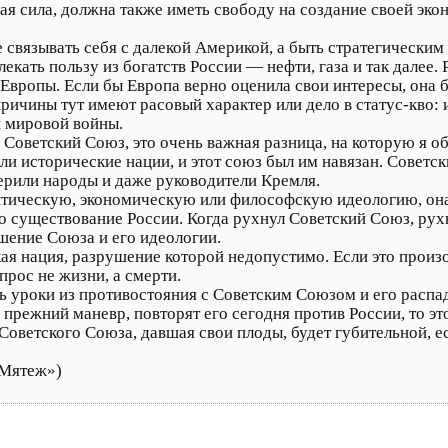
ая сила, должна также иметь свободу на создание своей эк
 связывать себя с далекой Америкой, а быть стратегически
кать пользу из богатств России — нефти, газа и так далее. 
вропы. Если бы Европа верно оценила свои интересы, она б
причины тут имеют расовый характер или дело в статус-кво:
 мировой войны.
 Советский Союз, это очень важная разница, на которую я 
ли исторические нации, и этот союз был им навязан. Совет
 верили народы и даже руководители Кремля.
итическую, экономическую или философскую идеологию, он
 существование России. Когда рухнул Советский Союз, рухн
шение Союза и его идеологии.
ая нация, разрушение которой недопустимо. Если это произой
прос не жизни, а смерти.
ь уроки из противостояния с Советским Союзом и его распа
 прежний маневр, повторят его сегодня против России, то эт
оветского Союза, давшая свои плоды, будет губительной, ес
«Мятеж»)