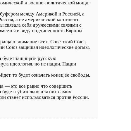
ономической и военно-политической мощи,
м буфером между Америкой и Россией, а
Россия, а не американский континент
ы связала себя дружескими связями с
 имеется в виду подчиненность Европы
обращаю внимание всех. Советский Союз
ский Союз защищал идеологические догмы,
а будет защищать русскую
ула идеология, но не нации. Нации
дет, то будет означать конец ее свободы,
да — это все равно что совершить
о будет губительно для них самих.
ли станет использоваться против России.