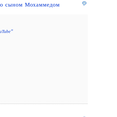
го сыном Мохаммедом
"
ouTube