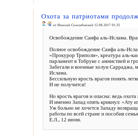
Охота за патриотами продолж
от
Николай Сологубовский
12.06.2017 01:35
Освобождение Саифа аль-Ислама. Вра
Полное освобождение Саифа аль-Ислама
«Прокурор Триполи», креатура аль-каи
парламент в Тобруке с амнистией и гр
Забегали и военные холуи Сарраджа, м
Ислама.
Бессильную ярость врагов понять легко
И не получится!
Но ярость врагов и опасна: ведь охот
И именно Запад опять крикнул: «Ату и
Уж больно не хочется Западу возвращ
работы по всей стране и пособия сем
Е.Л., 12 июня.