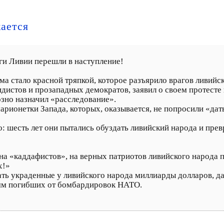
ается
ги Ливии перешли в наступление!
 стало красной тряпкой, которое разъярило врагов ливийск
дистов и прозападных демократов, заявил о своем протесте
озно назначил «расследование».
арионетки Запада, которых, оказывается, не попросили «дат
: шесть лет они пытались обуздать ливийский народа и прев
а на «каддафистов», на верных патриотов ливийского народа 
х!»
ать украденные у ливийского народа миллиарды долларов, д
ьям погибших от бомбардировок НАТО.