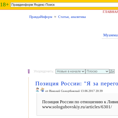
18+
ГЛАВНА
ПравдаИнформ
≈
Статьи, аналитика
Муаммар
Упорядочить:
Позиция России: "Я за перег
от
Николай Сологубовский
13.06.2017 20:39
Позиция России по отношению к Ливи
www.sologubovskiy.ru/articles/6301/