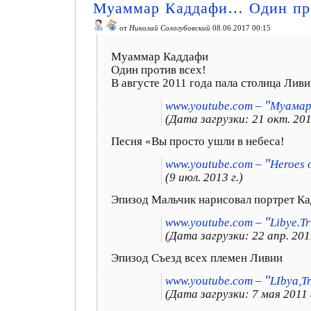
Муаммар Каддафи… Один про
от
Николай Сологубовский
08.06.2017 00:15
Муаммар Каддафи
Один против всех!
В августе 2011 года пала столица Ливи
"
www.youtube.com –
Муамар 
(Дата загрузки: 21 окт. 2011
Песня «Вы просто ушли в небеса!
"
www.youtube.com –
Heroes 
(9 июл. 2013 г.)
Эпизод Мальчик нарисовал портрет К
"
www.youtube.com –
Libye.Tr
(Дата загрузки: 22 апр. 2011
Эпизод Съезд всех племен Ливии
"
www.youtube.com –
LIbya,Tr
(Дата загрузки: 7 мая 2011 