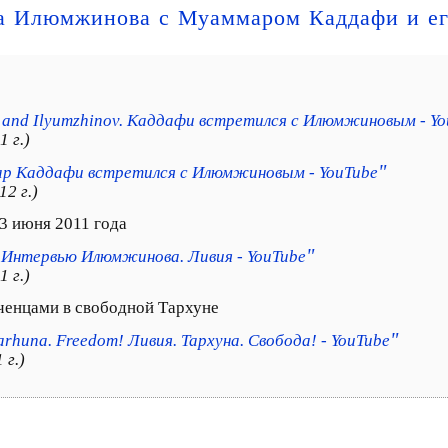
ча Илюмжинова с Муаммаром Каддафи и е
 and Ilyumzhinov. Каддафи встретился с Илюмжиновым - Y
 г.)
"
р Каддафи встретился с Илюмжиновым - YouTube
12 г.)
3 июня 2011 года
"
. Интервью Илюмжинова. Ливия - YouTube
 г.)
ченцами в свободной Тархуне
"
Tarhuna. Freedom! Ливия. Тархуна. Свобода! - YouTube
 г.)