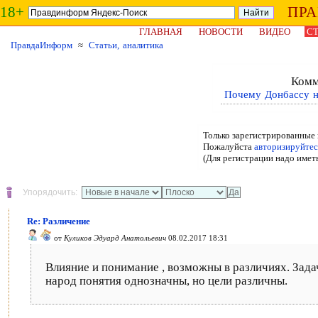
18+
ПР
ГЛАВНАЯ
НОВОСТИ
ВИДЕО
СТ
ПравдаИнформ
≈
Статьи, аналитика
Комм
Почему Донбассу н
Только зарегистрированные 
Пожалуйста
авторизируйтес
(Для регистрации надо имет
Упорядочить:
Re: Различение
от
Куликов Эдуард Анатольевич
08.02.2017 18:31
Влияние и понимание , возможны в различиях. Задачи
народ понятия однозначны, но цели различны.