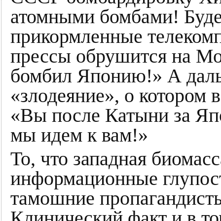
атомными бомбами! Будет
прикормленные телекомп
прессы обрушится на Мос
бомбил Японию!» А даль
«злодеяние», о котором 
«Вы после Катыни за Яп
мы идем к вам!»
То, что западная биомасс
информационные глупост
тамошние пропагандисты,
Клинический факт и в то