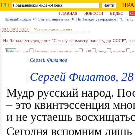
18+
ПР
ГЛАВНАЯ
НОВОСТИ
ВИДЕО
СТ
ПравдаИнформ
≈
Статьи, аналитика
≈
На Западе утверждают: "С тылу
29.10.2011
, 03:14
Международная политика
На Западе утверждают: "С тылу вермахту нанес удар ССCР", а
,
,
,
,
,
история
Великая отечественная война
ВОВ
Запад
агрессия
л
Сергей Филатов
Сергей Филатов, 28
Мудр русский народ. По
– это квинтэссенция мно
и не устаешь восхищать
Сегодня вспомним лишь о