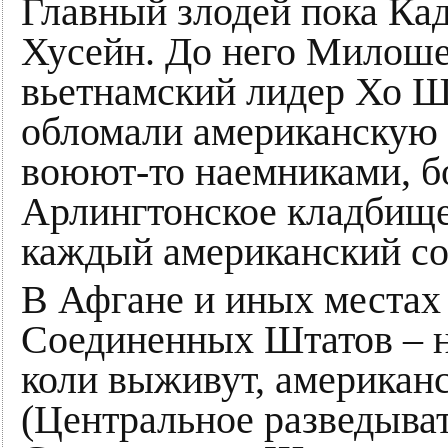
Главный злодей пока Ка
Хусейн. До него Милош
вьетнамский лидер Хо Ш
обломали американскую 
воюют-то наемниками, б
Арлингтонское кладбище
каждый американский со
В Афгане и иных местах
Соединенных Штатов – н
коли выживут, американс
(Центральное разведыва