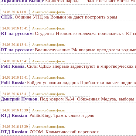
Украинский Выбор
Единство народа — залог независимости У
:
24.08.2016 14:01
Анализ события факты
СПЖ
Общине УПЦ на Волыни не дают построить храм
:
24.08.2016 13:41
Анализ события факты
RT на русском
Студенты Итонского колледжа поделились с RT 
:
24.08.2016 13:41
Анализ события факты
RT на русском
Военнослужащие РФ впервые преодолели водные 
:
24.08.2016 13:41
Анализ события факты
Polit Russia
Силы ОДКБ впервые задействуют в миротворческих
:
24.08.2016 13:41
Анализ события факты
Polit Russia
Байден успокоил лидеров Прибалтики насчет подд
:
24.08.2016 13:41
Анализ события факты
Дмитрий Пучков
Под ковром №34. Обиженная Медуза, выборы 
:
24.08.2016 13:39
Анализ события факты
RTД Russian
PoliticKing. Трамп: слово и дело
:
24.08.2016 13:39
Анализ события факты
RTД Russian
ZOOM. Климатический переполох
: