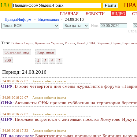
18+
ПР
ГЛАВНАЯ
НОВОСТИ
ВИДЕО
СТ
ПравдаИнформ
≈
Видеоканал
≈ 24.08.2016
Или:
–
Стран
Тэги:
,
,
,
,
,
,
,
Война в Сирии
Кризис на Украине
Россия
Китай
США
Украина
Сирия
Евросоюз
Обычный вид
Картинки
300
4
5
6
7
Период: 24.08.2016
24.08.2016 22:07
Анализ события факты
ОНФ
В ходе четвертого дня смены журналистов форума «Таври
:
24.08.2016 22:07
Анализ события факты
ОНФ
Активисты ОНФ провели субботник на территории берего
:
24.08.2016 22:07
Анализ события факты
ОНФ
Николаев встретился с жителями поселка Хомутово Иркутс
:
24.08.2016 17:33
Анализ события факты
RT на русском
Благотворительная организация: Британия нару
: