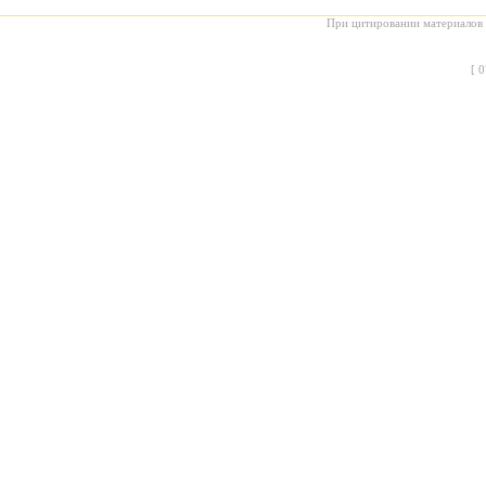
При цитировании материалов с
[
0