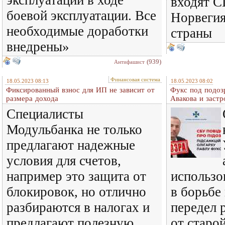
эксплуатации в ходе
входят С
боевой эксплуатации. Все
Норвегия
необходимые доработки
страны
внедрены»
(939)
Антифашист
Финансовая система
18.05.2023 08:13
18.05.2023 08:02
Фиксированный взнос для ИП не зависит от
Фукс под подозр
размера дохода
Авакова и заст
Специалисты
Модульбанка не только
предлагают надежные
условия для счетов,
например это защита от
использо
блокировок, но отлично
в борьбе 
разбираются в налогах и
передел 
предлагают полезную
от старо