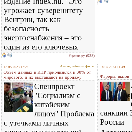
издание Index.hu. "Это
угрожает суверенитету
Венгрии, так как
безопасность
энергоснабжения – это
один из его ключевых
(938)
Украина.ру
Анализ, события, факты
18.05.2023 12:28
18.05.2023 11:49
Объем данных в КНР приблизился к 30% от
Фареры: вызов
мирового, и их выставляют на продажу
Спецпроект
"Социализм с
китайским
санкции 
лицом" Проблема
России
с утечками личных