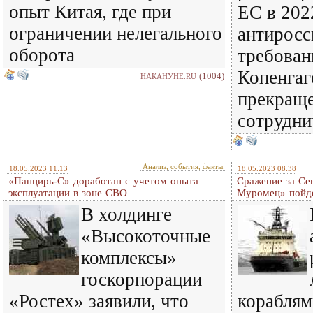
опыт Китая, где при
ЕС в 202
ограничении нелегального
антиросс
оборота
требован
Копенгаг
(1004)
НАКАНУНЕ.RU
прекращ
сотрудни
Анализ, события, факты
18.05.2023 11:13
18.05.2023 08:38
«Панцирь-С» доработан с учетом опыта
Сражение за Се
эксплуатации в зоне СВО
Муромец» пойд
В холдинге
«Высокоточные
комплексы»
госкорпорации
«Ростех» заявили, что
кораблям