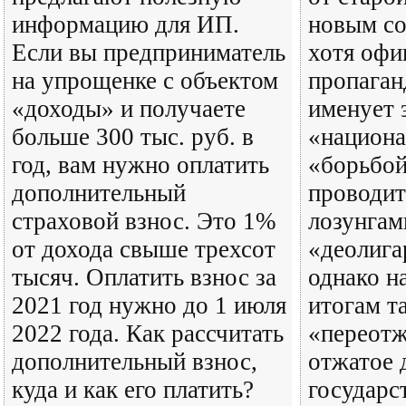
информацию для ИП.
новым со
Если вы предприниматель
хотя офи
на упрощенке с объектом
пропаган
«доходы» и получаете
именует 
больше 300 тыс. руб. в
«национа
год, вам нужно оплатить
«борьбой
дополнительный
проводит
страховой взнос. Это 1%
лозунгам
от дохода свыше трехсот
«деолига
тысяч. Оплатить взнос за
однако н
2021 год нужно до 1 июля
итогам т
2022 года. Как рассчитать
«переотж
дополнительный взнос,
отжатое 
куда и как его платить?
государс