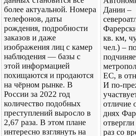
данных становится всё
Автоном
более актуальной. Номера
Дании –
телефонов, даты
североат
рождения, подробности
Фарерски
заказов и даже
кв. км, ч
изображения лиц с камер
чел.) – 
наблюдения — базы с
подчиняе
этой информацией
метропол
похищаются и продаются
ЕС, в от
на чёрном рынке. В
И по-пре
России за 2022 год
участвуе
количество подобных
отличие 
преступлений выросло в
днях Фар
2,67 раза. В этом плане
отвергли
интересно взглянуть на
раз со в