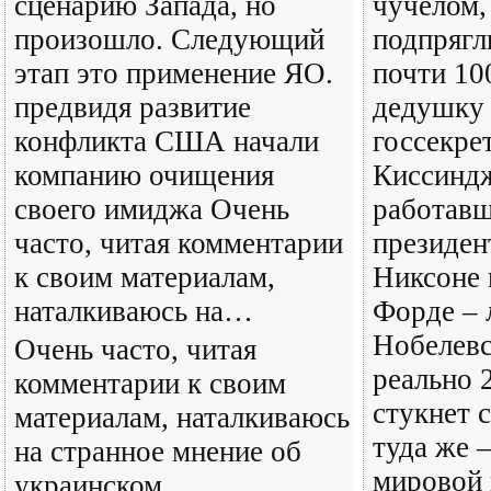
сценарию Запада, но
чучелом,
произошло. Следующий
подпрягл
этап это применение ЯО.
почти 10
предвидя развитие
дедушку 
конфликта США начали
госсекре
компанию очищения
Киссиндж
своего имиджа Очень
работавш
часто, читая комментарии
президен
к своим материалам,
Никсоне 
наталкиваюсь на…
Форде – 
Нобелевс
Очень часто, читая
реально 2
комментарии к своим
стукнет с
материалам, наталкиваюсь
туда же 
на странное мнение об
мировой 
украинском