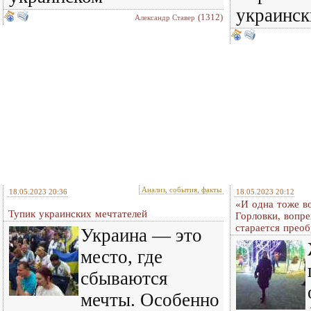
украинск
(1312)
Александр Ставер
Анализ, события, факты
18.05.2023 20:36
18.05.2023 20:12
«И одна тоже в
Тупик украинских мечтателей
Горловки, вопре
старается преоб
Украина — это
место, где
сбываются
мечты. Особенно