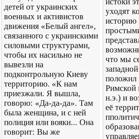
истоки э
детей от украинских
уходят к
военных и активистов
историю 
движения «Белый ангел»,
простым
связанного с украинскими
представ
силовыми структурами,
возможны
чтобы их насильно не
что мы с
вывезли на
западной
подконтрольную Киеву
положил 
территорию. «К нам
Римской 
приезжали. Я вышла,
н.э.) и в
говорю: «Да-да-да». Там
её терри
была женщина, и с ней
пполитич
полиция или вояки... Она
образова
говорит: Вы же
управля