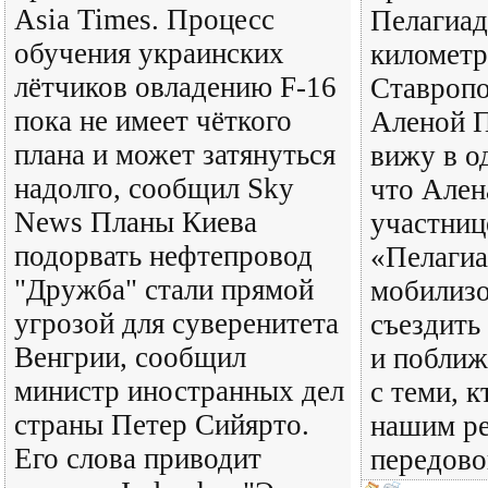
Asia Times. Процесс
Пелагиад
обучения украинских
километр
лётчиков овладению F-16
Ставропо
пока не имеет чёткого
Аленой П
плана и может затянуться
вижу в о
надолго, сообщил Sky
что Ален
News Планы Киева
участниц
подорвать нефтепровод
«Пелаги
"Дружба" стали прямой
мобилиз
угрозой для суверенитета
съездить
Венгрии, сообщил
и поближ
министр иностранных дел
с теми, к
страны Петер Сийярто.
нашим ре
Его слова приводит
передово