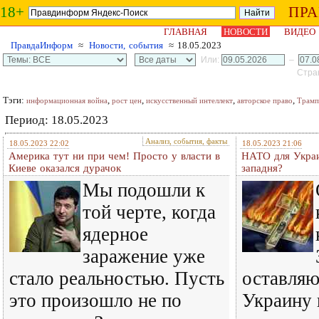
18+
ПР
ГЛАВНАЯ
НОВОСТИ
ВИДЕО
ПравдаИнформ
≈
Новости, события
≈ 18.05.2023
Или:
–
Стран
Тэги:
,
,
,
,
информационная война
рост цен
искусственный интеллект
авторское право
Трамп
Период: 18.05.2023
Анализ, события, факты
18.05.2023 22:02
18.05.2023 21:06
Америка тут ни при чем! Просто у власти в
НАТО для Украи
Киеве оказался дурачок
западня?
Мы подошли к
той черте, когда
ядерное
заражение уже
стало реальностью. Пусть
оставляю
это произошло не по
Украину