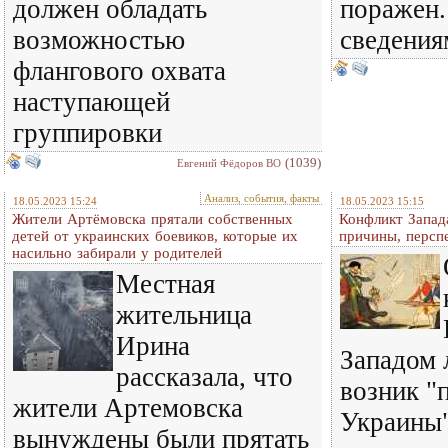
должен обладать
поражен
возможностью
сведения
флангового охвата
наступающей
группировки
(1039)
Евгений Фёдоров ВО
Анализ, события, факты
18.05.2023 15:24
18.05.2023 15:15
Жители Артёмовска прятали собственных
Конфликт Запада
детей от украинских боевиков, которые их
причины, персп
насильно забирали у родителей
Местная
жительница
Ирина
Западом 
рассказала, что
возник "
жители Артемовска
Украины"
вынуждены были прятать