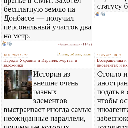
враньё в СМИ. Захотел
статусу 
бесплатную землю на
Донбассе — получил
персональный участок два
на метр.
(1142)
«Альтернатива»
Анализ, события, факты
18.05.2023 19:27
18.05.2023 18:53
Народы Украины и Израиля: жертвы и
Возвращенцы и 
заложники
иноагентах и их
История из
Стоило н
внешне очень
иностран
разных
подать в
элементов
чтобы ос
выстраивает иногда самые
иноагент
неожиданные параллели,
забеспок
понимание которых
готовитс