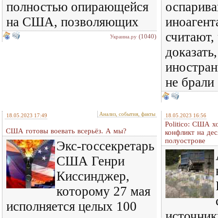
полностью опирающейся
оспарива
на США, позволяющих
иноагент
считают,
(1040)
Украина.ру
доказать,
иностран
не брали
Анализ, события, факты
18.05.2023 17:49
18.05.2023 16:56
Politico: США х
США готовы воевать всерьёз. А мы?
конфликт на дес
полуострове
Экс-госсекретарь
США Генри
Киссинджер,
которому 27 мая
исполняется целых 100
источник