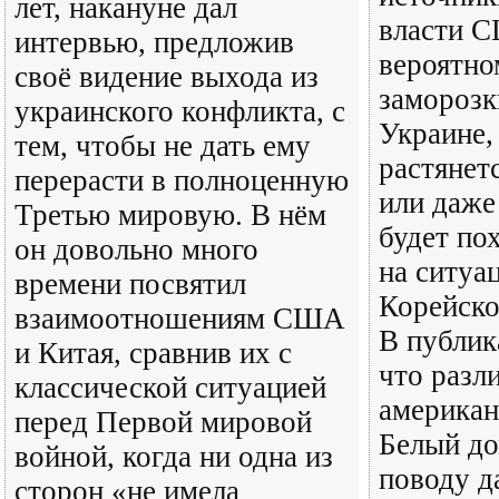
лет, накануне дал
власти С
интервью, предложив
вероятно
своё видение выхода из
заморозк
украинского конфликта, с
Украине,
тем, чтобы не дать ему
растянет
перерасти в полноценную
или даже
Третью мировую. В нём
будет по
он довольно много
на ситуа
времени посвятил
Корейско
взаимоотношениям США
В публик
и Китая, сравнив их с
что разл
классической ситуацией
американ
перед Первой мировой
Белый до
войной, когда ни одна из
поводу д
сторон «не имела