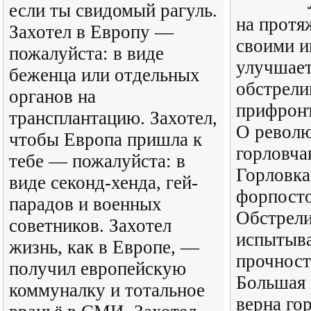
если ты свидомый рагуль.
на протя
Захотел в Европу —
своими и
пожалуйста: в виде
улучшает
беженца или отдельных
обстрели
органов на
прифронт
трансплантацию. Захотел,
О револю
чтобы Европа пришла к
горловча
тебе — пожалуйста: в
Горловка
виде секонд-хенда, гей-
форпосто
парадов и военных
Обстрели
советников. Захотел
испытыв
жизнь, как в Европе, —
прочност
получил европейскую
Большая 
коммуналку и тотальное
верна го