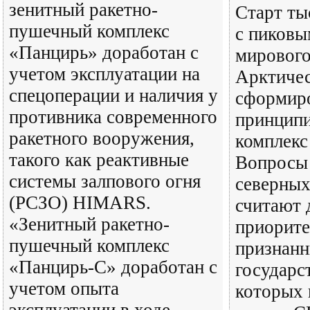
зенитный ракетно-
Старт ты
пушечный комплекс
с пиковы
«Панцирь» доработан с
мирового
учетом эксплуатации на
Арктичес
спецоперации и наличия у
сформиро
противника современного
принцип
ракетного вооружения,
комплекс
такого как реактивные
Вопросы
системы залпового огня
северных
(РСЗО) HIMARS.
считают 
«Зенитный ракетно-
приорите
пушечный комплекс
признанн
«Панцирь-С» доработан с
государст
учетом опыта
которых 