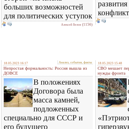
развития
больших возможностей
конфликт
для политических уступок
(1156)
Алексей Белов
Анализ, события, факты
18.05.2023 16:17
18.05.2023 15:48
Непростая формальность: Россия вышла из
СВО мешает пер
ДОВСЕ
нужды фронта
В положениях
Договора была
масса камней,
подложенных
специально для СССР и
«Пэтрио
его будущего
гиперзву