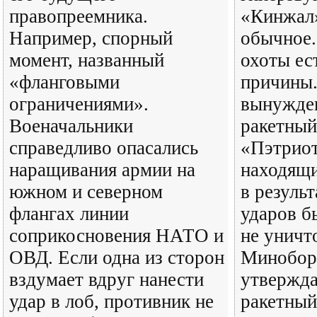
правопреемника.
«Кинжал»
Например, спорный
обычное.
момент, названный
охоты ес
«фланговыми
причины
ограничениями».
вынужден
Военачальники
ракетный
справедливо опасались
«Пэтриот
наращивания армии на
находящи
южном и северном
в резуль
флангах линии
ударов б
соприкосновения НАТО и
не уничт
ОВД. Если одна из сторон
Минобор
вздумает вдруг нанести
утвержда
удар в лоб, противник не
ракетный