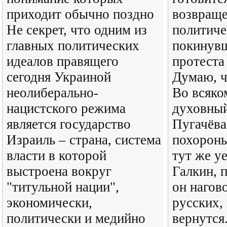
приходит обычно поздно
возвращ
Не секрет, что одним из
политиче
главных политических
покинувш
идеалов правящего
протеста
сегодня Украиной
Думаю, ч
неолиберально-
Во всяко
нацистского режима
духовный
является государство
Пугачёва
Израиль – страна, система
похорон
власти в которой
тут же уе
выстроена вокруг
Галкин, п
"титульной нации",
он нагов
экономически,
русских,
политически и медийно
вернутся.