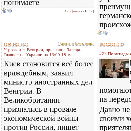
понимаете
преимущ
(1062)
Антифашист
германск
происхож
Анализ, события, факты
18.05.2023 14:00
18.05.2023 13:33
Угрозы для Венгрии, признание Запада.
«Из Пелагиады
Главное на Украине на 13:00 18 мая
Киев становится всё более
враждебным, заявил
министр иностранных дел
помогаю
Венгрии. В
на перед
Великобритании
признались в провале
Давно не
экономической войны
своими 
против России, пишет
приятеля