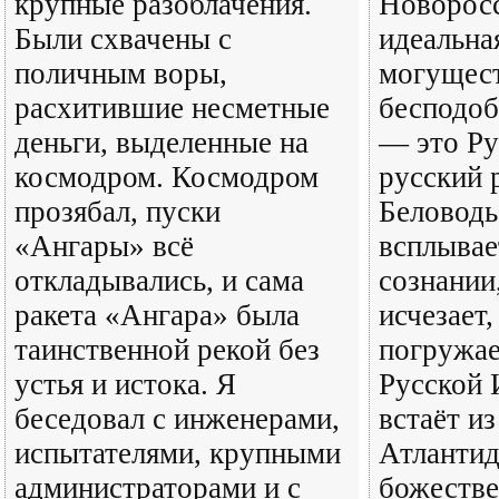
крупные разоблачения.
Новоросс
Были схвачены с
идеальна
поличным воры,
могущест
расхитившие несметные
бесподоб
деньги, выделенные на
— это Ру
космодром. Космодром
русский 
прозябал, пуски
Беловодь
«Ангары» всё
всплывае
откладывались, и сама
сознании
ракета «Ангара» была
исчезает,
таинственной рекой без
погружае
устья и истока. Я
Русской 
беседовал с инженерами,
встаёт и
испытателями, крупными
Атлантид
администраторами и с
божестве