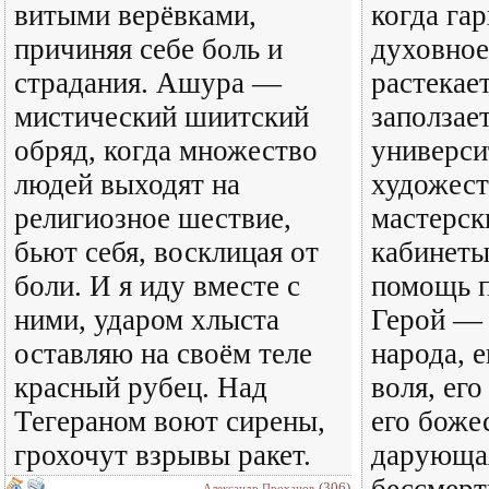
витыми верёвками,
когда гар
причиняя себе боль и
духовное
страдания. Ашура —
растекает
мистический шиитский
заползает
обряд, когда множество
универси
людей выходят на
художес
религиозное шествие,
мастерск
бьют себя, восклицая от
кабинеты
боли. И я иду вместе с
помощь п
ними, ударом хлыста
Герой — 
оставляю на своём теле
народа, 
красный рубец. Над
воля, ег
Тегераном воют сирены,
его боже
грохочут взрывы ракет.
дарующа
(306)
Александр Проханов