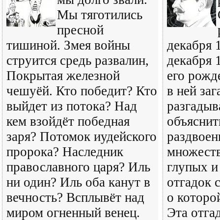
Мы тяготились
пресной
тишиной. Змея войны
декабря 
струится средь развалин,
декабря 
Покрытая железной
его рожд
чешуёй. Кто победит? Кто
в ней заг
выйдет из потока? Над
разгадыв
кем взойдёт победная
объяснит
заря? Потомок иудейского
раздвоен
пророка? Наследник
множест
православного царя? Иль
глупых и
ни один? Иль оба канут в
отгадок 
вечность? Всплывёт над
о которо
миром огненный венец.
Эта отгад