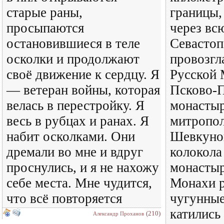
старые раны,
границы,
просыпаются
через вс
остановившиеся в теле
Севастоп
осколки и продолжают
провозгл
своё движение к сердцу. Я
Русской 
— ветеран войны, которая
Псково-П
велась в перестройку. Я
монастыр
весь в рубцах и ранах. Я
митропол
набит осколками. Они
Шевкуно
дремали во мне и вдруг
колокола
проснулись, и я не нахожу
монастыр
себе места. Мне чудится,
Монахи р
что всё повторяется
чугунные
катились 
(210)
Александр Проханов