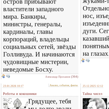
жуками-
остров прибывают
Отдельн
властители западного
нос, изъ
мира. Банкиры,
изъеденн
министры, генералы,
дуги. Се
кардиналы, главы
казавший
корпораций, владельцы
понятным
социальных сетей, звёзды
на глазах
Голливуда. И начинаются
чудовищные мистерии,
неведомые Босху.
(364)
Александр Проханов
Анализ, события, факты
23.01.2026 10:17
25.12.2025 12:12
Роботы и кокошники
Тайна чисел
Грядущее, тебя
мы долго звали.