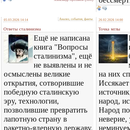
бессмерт
Анализ, события, факты
05.03.2026 14:14
26.02.2026 14:00
Ответы сталинизма
Точка мглы
Ещё не написана
книга "Вопросы
сталинизма", ещё
не выявлены и не
осмыслены великие
на них сп
открытия, сотворившие
Иссякает
победную сталинскую
источник
эру, технологии,
народ, ис
позволившие превратить
Народ по
лапотную страну в
неверие,
ракетно-ядерную державу,
неминуем