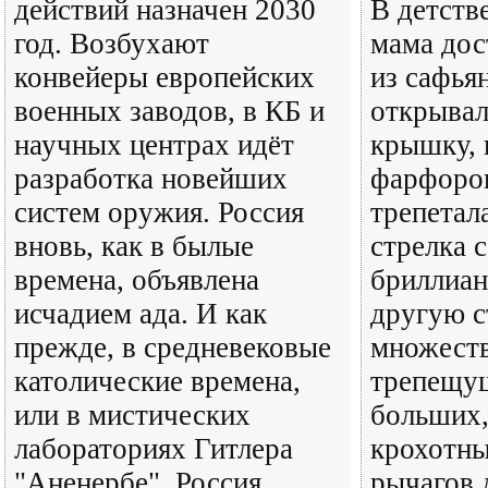
действий назначен 2030
В детстве
год. Возбухают
мама дос
конвейеры европейских
из сафья
военных заводов, в КБ и
открывал
научных центрах идёт
крышку, 
разработка новейших
фарфоров
систем оружия. Россия
трепетал
вновь, как в былые
стрелка 
времена, объявлена
бриллиан
исчадием ада. И как
другую с
прежде, в средневековые
множест
католические времена,
трепещу
или в мистических
больших,
лабораториях Гитлера
крохотны
"Аненербе", Россия
рычагов 