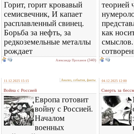
Горит, горит кровавый
теорией ч
семисвечник, И капает
нумероло
расплавленный свинец.
представ
Борьба за нефть, за
как носи
редкоземельные металлы
смыслов.
рождает
сотворен
(340)
Александр Проханов
Анализ, события, факты
11.12.2025 15:15
04.12.2025 12:00
Война с Россией
Смерть за бесс
Европа готовит
войну с Россией.
Началом
военных