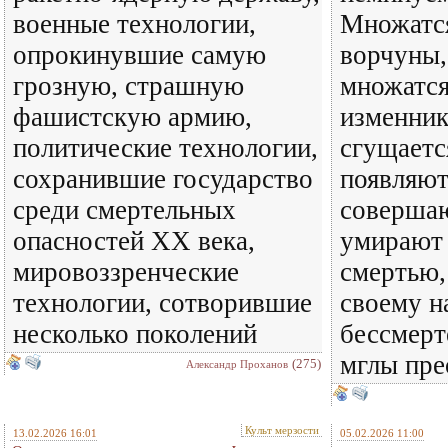
военные технологии,
Множатся
опрокинувшие самую
ворчуны,
грозную, страшную
множатся
фашистскую армию,
изменник
политические технологии,
сгущаетс
сохранившие государство
появляют
среди смертельных
совершаю
опасностей XX века,
умирают
мировоззренческие
смертью,
технологии, сотворившие
своему н
несколько поколений
бессмерт
мглы пре
(275)
Александр Проханов
Культ мерзости
13.02.2026 16:01
05.02.2026 11:00