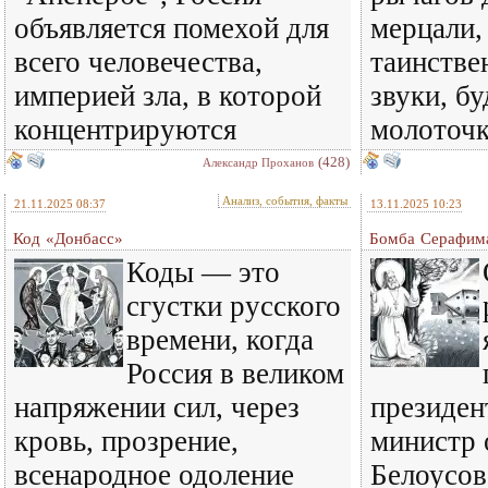
объявляется помехой для
мерцали,
всего человечества,
таинстве
империей зла, в которой
звуки, б
концентрируются
молоточ
(428)
Александр Проханов
Анализ, события, факты
21.11.2025 08:37
13.11.2025 10:23
Код «Донбасс»
Бомба Серафим
Коды — это
сгустки русского
времени, когда
Россия в великом
напряжении сил, через
президен
кровь, прозрение,
министр
всенародное одоление
Белоусов