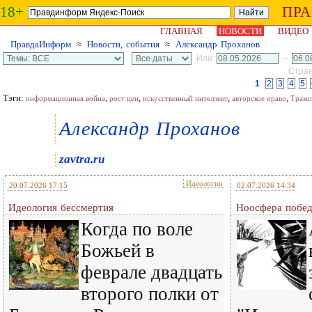
18+
ПР
ГЛАВНАЯ
НОВОСТИ
ВИДЕО
ПравдаИнформ
≈
Новости, события
≈
Александр Проханов
Или:
–
Стран
1
2
3
4
5
Тэги:
,
,
,
,
информационная война
рост цен
искусственный интеллект
авторское право
Трамп
Александр Проханов
zavtra.ru
Идеология
20.07.2026 17:15
02.07.2026 14:34
Идеология бессмертия
Ноосфера побе
Когда по воле
Божьей в
феврале двадцать
второго полки от