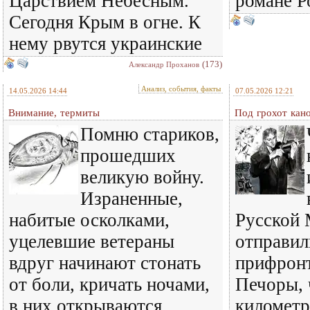
Царствием Небесным.
романе Р
Сегодня Крым в огне. К
нему рвутся украинские
(173)
Александр Проханов
Анализ, события, факты
14.05.2026 14:44
07.05.2026 12:21
Внимание, термиты
Под грохот кан
Помню стариков,
прошедших
великую войну.
Израненные,
набитые осколками,
Русской 
уцелевшие ветераны
отправил
вдруг начинают стонать
прифронт
от боли, кричать ночами,
Печоры, 
в них открываются
километр