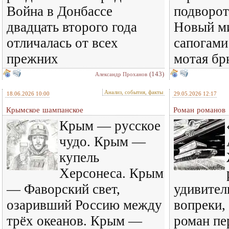
Война в Донбассе
подворот
двадцать второго года
Новый ми
отличалась от всех
сапогами
прежних
мотая бр
(143)
Александр Проханов
Анализ, события, факты
18.06.2026 10:00
29.05.2026 12:17
Крымское шампанское
Роман романов
Крым — русское
чудо. Крым —
купель
Херсонеса. Крым
— Фаворский свет,
удивител
озаривший Россию между
вопреки,
трёх океанов. Крым —
роман пе