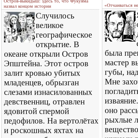
Остров-выкидыш: здесь то, что Фукуяма
«Отчаиваться н
назвал концом истории
Случилось
великое
географическое
открытие. В
была пре
океане открыли Остров
мастер в
Эпштейна. Этот остров
губы, на
залит кровью убитых
Мне захо
младенцев, обрызган
погладит
слезами изнасилованных
изваяние.
девственниц, отравлен
оно расс
ядовитой спермой
рыхлые л
педофилов. На вертолётах
вещество
и роскошных яхтах на