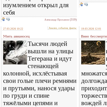
изумлением открыл для
себя
(319)
Александр Проханов
Анализ, события, факты
27.03.2026 10:22
19.03.2026 12:01
Убить авианосец
Вино бессмерти
Тысячи людей
вышли на улицы
Тегерана и идут
стенающей
колонной, исхлёстывая
множатся
свои голые плечи ремнями
долгожда
и прутьями, нанося удары
приходит
по груди и спине
торжеств
тяжёлыми цепями и
вождей л