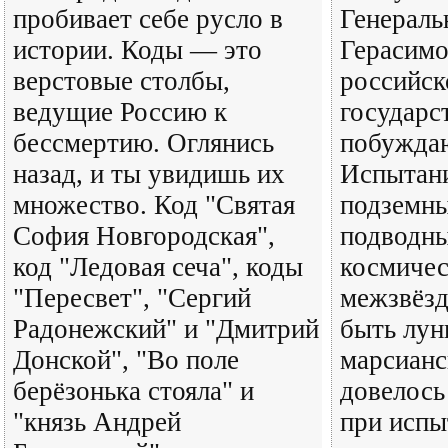
пробивает себе русло в
Генераль
истории. Коды — это
Герасимо
верстовые столбы,
российск
ведущие Россию к
государс
бессмертию. Оглянись
побуждаю
назад, и ты увидишь их
Испытани
множество. Код "Святая
подземн
София Новгородская",
подводны
код "Ледовая сеча", коды
космичес
"Пересвет", "Сергий
межзвёзд
Радонежский" и "Дмитрий
быть лун
Донской", "Во поле
марсианс
берёзонька стояла" и
довелось
"князь Андрей
при испы