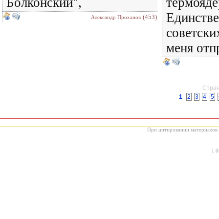
Болконский",
термояде
Единстве
(453)
Александр Проханов
советски
меня отп
Стран
1
2
3
4
5
При цитировании материалов с
[
0