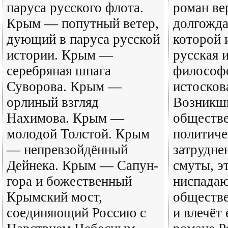
паруса русского флота.
роман ве
Крым — попутный ветер,
долгожда
дующий в паруса русской
которой 
истории. Крым —
русская 
серебряная шпага
философс
Суворова. Крым —
истосков
орлиный взгляд
Возникш
Нахимова. Крым —
обществе
молодой Толстой. Крым
политиче
— непревзойдённый
затрудне
Дейнека. Крым — Сапун-
смуты, э
гора и божественный
ниспада
Крымский мост,
обществе
соединяющий Россию с
и влечёт 