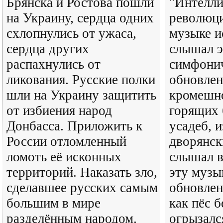
Брянска и Ростова пошли
"Интелли
на Украину, сердца одних
революци
схлопнулись от ужаса,
музыке и
сердца других
слышал э
распахнулись от
симфони
ликования. Русские полки
обновлен
шли на Украину защитить
кромешн
от избиения народ
горящих 
Донбасса. Приложить к
усадеб, 
России отломленный
дворянск
ломоть её исконных
слышал в
территорий. Наказать зло,
эту музы
сделавшее русских самым
обновлен
большим в мире
как пёс 
разделённым народом.
огрызалс