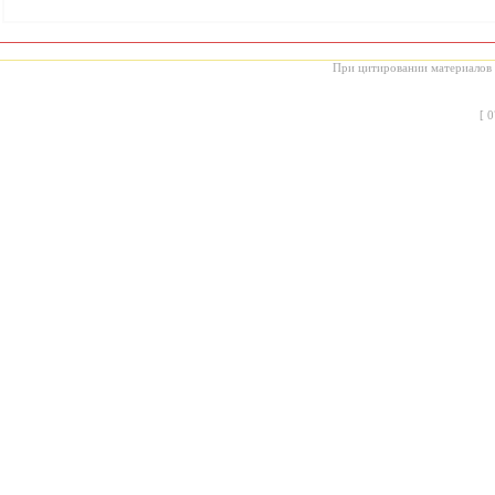
При цитировании материалов с
[
0