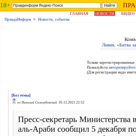
18+
ПР
ГЛАВНАЯ
НОВОСТИ
ВИДЕО
ПравдаИнформ
≈
Новости, события
Комм
Ливия. «Битва з
Только зарегистрированные 
Пожалуйста
авторизируйтес
(Для регистрации надо имет
[Без темы]
от
Николай Сологубовский
05.12.2021 22:52
Пресс-секретарь Министерства 
аль-Араби сообщил 5 декабря п