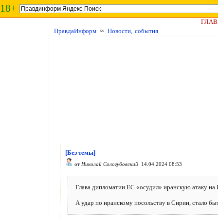
18+
ГЛАВ
ПравдаИнформ
≈
Новости, события
[Без темы]
от
Николай Сологубовский
14.04.2024 08:53
Глава дипломатии ЕС «осудил» иранскую атаку на И
А удар по иранскому посольству в Сирии, стало бы