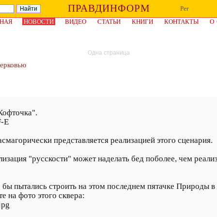
ПРАВДИНФОРМ
Рег
НАЯ
НОВОСТИ
ВИДЕО
СТАТЬИ
КНИГИ
КОНТАКТЫ
О
Одна страница
церковью
Кофточка".
F-E
смагорически представляется реализацией этого сценария.
еализация "русскости" может наделать бед поболее, чем реал
о бы пытались строить на этом последнем пятачке Природы в
на фото этого сквера:
jpg