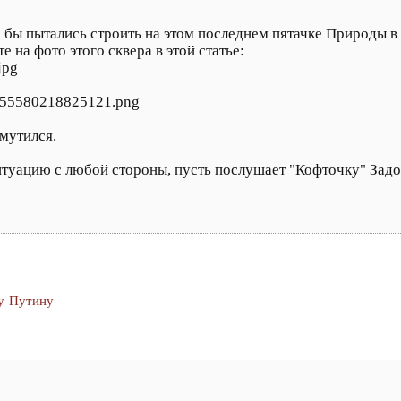
о бы пытались строить на этом последнем пятачке Природы в
а фото этого сквера в этой статье:
jpg
/755580218825121.png
мутился.
 ситуацию с любой стороны, пусть послушает "Кофточку" Зад
у Путину