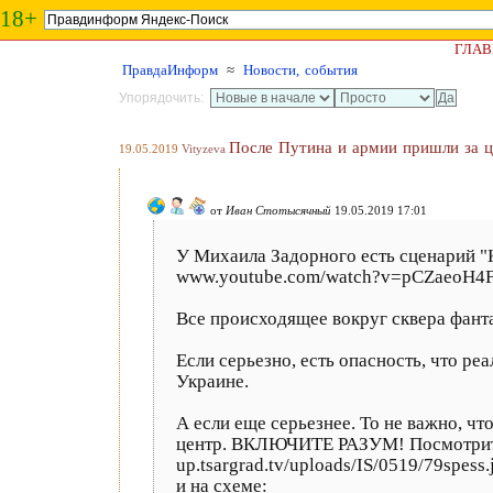
18+
ГЛАВ
ПравдаИнформ
≈
Новости, события
Упорядочить:
После Путина и армии пришли за 
19.05.2019
Vityzeva
от
Иван Стотысячный
19.05.2019 17:01
У Михаила Задорного есть сценарий "
www.youtube.com/watch?v=pCZaeoH4
Все происходящее вокруг сквера фанта
Если серьезно, есть опасность, что р
Украине.
А если еще серьезнее. То не важно, чт
центр. ВКЛЮЧИТЕ РАЗУМ! Посмотрите 
up.tsargrad.tv/uploads/IS/0519/79spess.
и на схеме: