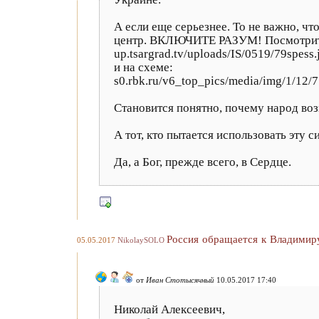
А если еще серьезнее. То не важно, чт
центр. ВКЛЮЧИТЕ РАЗУМ! Посмотрите н
up.tsargrad.tv/uploads/IS/0519/79spess.
и на схеме:
s0.rbk.ru/v6_top_pics/media/img/1/12
Становится понятно, почему народ воз
А тот, кто пытается использовать эту
Да, а Бог, прежде всего, в Сердце.
Россия обращается к Владимир
05.05.2017
NikolaySOLO
от
Иван Стотысячный
10.05.2017 17:40
Николай Алексеевич,