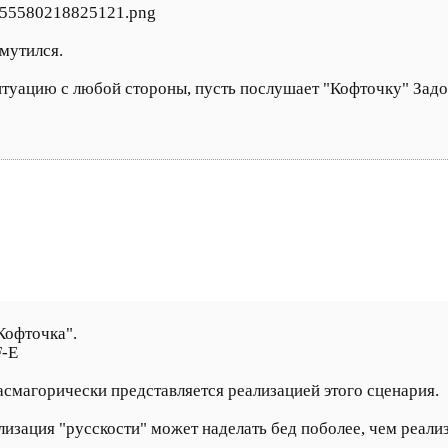
/755580218825121.png
мутился.
 ситуацию с любой стороны, пусть послушает "Кофточку" Зад
Кофточка".
F-E
смагорически представляется реализацией этого сценария.
еализация "русскости" может наделать бед поболее, чем реал