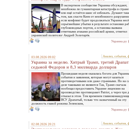
В экспертном сообществе Украины обсуждают,
неизбежна ли гуманитарная катастрофа в стране
или ещё остаётся шанс её избежать. Думают так
том, как спасти Киев от неизбежного разрушени
если конфликт будет продолжаться Украина несё
серьёзнейшие убытки в результате остановки ра
глубоководных портов, а остановка вызвана
ответными атаками российской армии, отметил
украинский политолог Андрей Золотарёв.
Украина.ру
Анализ, события, 
03.08.2026 09:02
Украина за неделю. Хитрый Трамп, третий Драпат
седьмой Федоров и 8,3 миллиарда долларов
Прошедшая неделя оказалась богата для Украин
события и заявления, которые могут казаться
противоречивыми или даже странными. Но на 
деле таковыми не являются Так, Трамп сначала
пообещал предоставить Украине лицензию на
производство противоракет Patriot, а через три 
отказал в этом. Тем временем главнокомандующ
ВСУ Драпатый, только что назначенный на эту
должность главой режима Зеленским,
Украина.ру
Анализ, события, 
02.08.2026 20:21