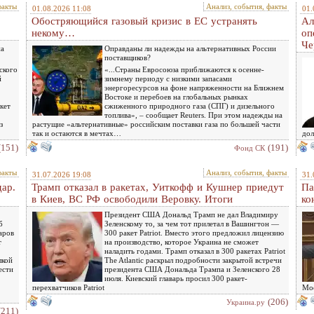
факты
Анализ, события, факты
01.08.2026 11:08
01.
Обостряющийся газовый кризис в ЕС устранять
Ал
некому…
оп
Че
на
Оправданы ли надежды на альтернативных России
поставщиков?
ского
«...Страны Евросоюза приближаются к осенне-
й
зимнему периоду с низкими запасами
энергоресурсов на фоне напряженности на Ближнем
Востоке и перебоев на глобальных рынках
кет
сжиженного природного газа (СПГ) и дизельного
топлива», – сообщает Reuters. При этом надежды на
з
растущие «альтернативные» российским поставки газа по большей части
так и остаются в мечтах…
дол
(151)
(191)
Фонд СК
факты
Анализ, события, факты
31.07.2026 19:08
31.
дар.
Трамп отказал в ракетах, Уиткофф и Кушнер приедут
Па
в Киев, ВС РФ освободили Веровку. Итоги
ко
Президент США Дональд Трамп не дал Владимиру
б
Зеленскому то, за чем тот прилетал в Вашингтон —
аров
300 ракет Patriot. Вместо этого предложил лицензию
т
на производство, которое Украина не сможет
наладить годами. Трамп отказал в 300 ракетах Patriot
лкой
The Atlantic раскрыл подробности закрытой встречи
ести
президента США Дональда Трампа и Зеленского 28
июля. Киевский главарь просил 300 ракет-
перехватчиков Patriot
Мос
(206)
Украина.ру
(211)