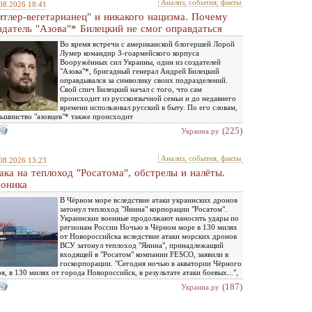
Анализ, события, факты
08.2026 18:41
итлер-вегетарианец" и никакого нацизма. Почему
здатель "Азова"* Билецкий не смог оправдаться
Во время встречи с американской блогершей Лорой
Лумер командир 3-гоармейского корпуса
Вооружённых сил Украины, один из создателей
"Азова"*, бригадный генерал Андрей Билецкий
оправдывался за символику своих подразделений.
Свой спич Билецкий начал с того, что сам
происходит из русскоязычной семьи и до недавнего
времени использовал русский в быту. По его словам,
ьшинство "азовцев"* также происходит
(225)
Украина.ру
Анализ, события, факты
08.2026 13:23
ака на теплоход "Росатома", обстрелы и налёты.
оника
В Чёрном море вследствие атаки украинских дронов
затонул теплоход "Янина" корпорации "Росатом".
Украинские военные продолжают наносить удары по
регионам России Ночью в Чёрном море в 130 милях
от Новороссийска вследствие атаки морских дронов
ВСУ затонул теплоход "Янина", принадлежащий
входящей в "Росатом" компании FESCO, заявили в
госкорпорации. "Сегодня ночью в акватории Чёрного
я, в 130 милях от города Новороссийск, в результате атаки боевых...",
(187)
Украина.ру