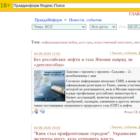
18+
ГЛАВ
ПравдаИнформ
≈
Новости, события
Или:
Тэги:
,
,
,
информационная война
рост цен
искусственный интеллект
авт
Анализ, события, 
04.08.2026 12:02
Без российских нефти и газа Япония навряд ли
«дееспособна»
Закупки с проекта с проекта «Сахалин – 2»
возобновлены с мая
Согласно информации японских СМИ, в конце м
официальная делегация из Токио, имена участни
которой не разглашаются, вела в Москве перего
в ряде профильных российских министерств и
бизнес-ассоциаций, включая производителей
удобрений, палладия, алюминия и других металл
также поставщиков сжиженного природного газа (СПГ) и нефти.
Фонд СК
1
Анализ, события, 
04.08.2026 10:03
"Киев стал прифронтовым городом". Украинские
эксперты ищут, куда отправить власть