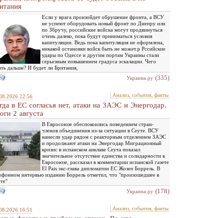
итания
Если у врага произойдет обрушение фронта, а ВСУ
не успеют оборудовать новый фронт по Днепру или
по Збручу, российские войска могут продвинуться
очень далеко, пока будут приниматься условия
капитуляции. Ведь пока капитуляция не оформлена,
никакой остановки войск быть не может.р Рссийские
удары по Одессе и другим портам Украины стали
серьезным повышением градуса эскалации. Чего
ть дальше? И будет ли Британия,
(335)
Украина.ру
Анализ, события, факты
08.2026 22:56
гда в ЕС согласья нет, атаки на ЗАЭС и Энергодар.
оги 2 августа
В Евросоюзе обеспокоились поведением стран-
членов объединения из-за ситуации в Сеуте. ВСУ
нанесли удар рядом с реакторным отделением ЗАЭС
и продолжают атаки на Энергодар Миграционный
кризис в испанском анклаве Сеута показал
значительное отсутствие единства и солидарности в
Евросоюзе, рассказал в комментарии испанской газете
El Pais экс-глава дипломатии ЕС Жозеп Боррель. В
ефонном интервью изданию Боррель отметил, что "произошедшее в
те"
(178)
Украина.ру
Анализ, события, факты
08.2026 16:51