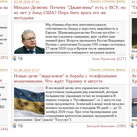
факты
Анализ, события, факты
02.08.2026 07:41
01.
а на
Михаил Делягин: Почему "Джавелины" есть у ВСУ, но
"Г
их нет у банд США? Пора бить врага его же
со
методами
Мы обязаны обнулить интеллектуальную
инкам
собственность Запада и запустить аварийность в
Европе. Шапкозакидательство Россию погубит —
та
пока мы гордимся санкциями, враг грабит наш
возле
теневой флот. Встреча президента России Владимира
те
Путина с депутатами Госдумы VIII созыва состоялась
27 июля 2026 года в Кремле после завершения
бол
заключительного пленарного заседания палаты.
(205)
(227)
Анна Черкасова
факты
Анализ, события, факты
01.08.2026 13:27
01.
Новые цели "людоловов" и борьба с телефонными
Ат
и
мошенниками. Что ждёт Украину в августе
Хр
оны
В последний месяц лета украинские власти
подготовили гражданам ряд изменений, которые
й
большинству украинцев точно не понравятся В
н дер
первую очередь о "бусификации": со 2 августа она
снова продлевается. Зеленский в конце июля продлил
МВД
военное положение на очередные 90 дней — до 31
октября 2026 года. При этом бронирование для
сотрудников критически важных предприятий в
приложении "Дия" (аналог "Госуслуг")
мор
(180)
Дмитрий Ковалевич
(144)