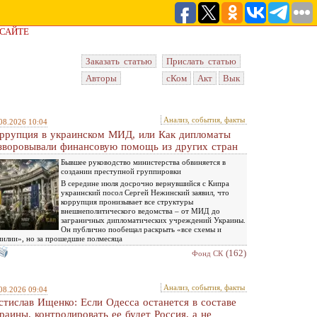
 САЙТЕ
Заказать статью
Прислать статью
Авторы
сКом
Акт
Вык
Анализ, события, факты
08.2026 10:04
ррупция в украинском МИД, или Как дипломаты
зворовывали финансовую помощь из других стран
Бывшее руководство министерства обвиняется в
создании преступной группировки
В середине июля досрочно вернувшийся с Кипра
украинский посол Сергей Нежинский заявил, что
коррупция пронизывает все структуры
внешнеполитического ведомства – от МИД до
заграничных дипломатических учреждений Украины.
Он публично пообещал раскрыть «все схемы и
илии», но за прошедшие полмесяца
(162)
Фонд СК
Анализ, события, факты
08.2026 09:04
стислав Ищенко: Если Одесса останется в составе
раины, контролировать ее будет Россия, а не