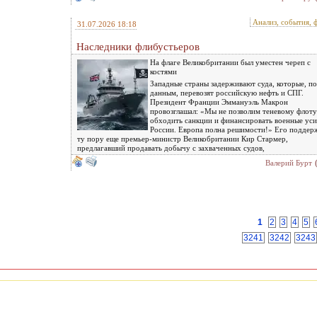
Анализ, события, 
31.07.2026 18:18
Наследники флибустьеров
На флаге Великобритании был уместен череп с
костями
Западные страны задерживают суда, которые, по
данным, перевозят российскую нефть и СПГ.
Президент Франции Эммануэль Макрон
провозглашал: «Мы не позволим теневому флоту
обходить санкции и финансировать военные уси
России. Европа полна решимости!» Его поддер
ту пору еще премьер-министр Великобритании Кир Стармер,
предлагавший продавать добычу с захваченных судов,
Валерий Бурт
1
2
3
4
5
3241
3242
3243