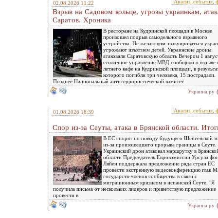
Анализ, события, 
02.08.2026 11:22
Взрыв на Садовом кольце, угрозы украинкам, атак
Саратов. Хроника
В ресторане на Кудринской площади в Москве
произошел подрыв самодельного взрывного
устройства. Не желающим эвакуироваться укра
угрожают изъятием детей. Украинские дроны
атаковали Саратовскую область Вечером 1 авгус
столичное управление МВД сообщило о взрыве 
летнего кафе на Кудринской площади, в результа
которого погибли три человека, 15 пострадали.
Позднее Национальный антитеррористический комитет
Украина.ру
Анализ, события, 
01.08.2026 18:39
Спор из-за Сеуты, атака в Брянской области. Итог
В ЕС спорят по поводу будущего Шенгенской з
из-за произошедшего прорыва границы в Сеуте.
Украинский дрон атаковал маршрутку в Брянско
области Председатель Еврокомиссии Урсула фо
Ляйен поддержала предложение ряда стран ЕС
провести экстренную видеоконференцию глав 
государств-членов сообщества в связи с
миграционным кризисом в испанской Сеуте. "Я
получила письма от нескольких лидеров и приветствую предложение
провести в
Украина.ру