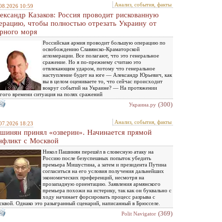
Анализ, события, факты
08.2026 10:59
ександр Казаков: Россия проводит рискованную
ерацию, чтобы полностью отрезать Украину от
рного моря
Российская армия проводит большую операцию по
освобождению Славянско-Краматорской
агломерации. Все полагают, что это генеральное
сражение. Но я по-прежнему считаю это
отвлекающим ударом, потому что генеральное
наступление будет на юге — Александр Юрьевич, как
вы в целом оцениваете то, что сейчас происходит
вокруг событий на Украине? — На протяжении
гого времени ситуация на полях сражений
(300)
Украина.ру
Анализ, события, факты
07.2026 18:23
шинян принял «озверин». Начинается прямой
нфликт с Москвой
Никол Пашинян перешёл в словесную атаку на
Россию после безуспешных попыток убедить
премьера Мишустина, а затем и президента Путина
согласиться на его условия получения дальнейших
экономических преференций, несмотря на
прозападную ориентацию. Заявления армянского
премьера похожи на истерику, так как он буквально с
ходу начинает форсировать процесс разрыва с
квой. Однако это разыгранный сценарий, написанный в Брюсселе.
(369)
Polit Navigator