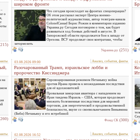
широком фронте
Бр
 –
Что сегодня происходит на фронтах спецоперации?
же о
Об этом рассказал эксперт Центра военно-
я,
политической журналистики, автор телеграм-канала
т
ColonelCassad Борис Рожин в комментарии изданию
боты
Украина.ру Сегодня поговорим о том, как будет
развиваться ход боевых действий в августе. В
Запорожской области продолжатся бои к западу от
Орехова. ВСУ продолжат свои контратаки, чтобы
затормозить
жда
(215)
(251)
Украина.ру
факты
Анализ, события, факты
03.08.2026 09:00
02.
ый,
Разочарованный Трамп, израильское лобби и
Ко
пророчество Киссинджера
Ит
ы на
Спровоцированная режимом Нетаньяху война
против Ирана привела к неожиданным последствия
самом
для её вдохновителей
Провальная заморская авантюра с нападением на
Иран тандема Израиль – США, которая продолжает
дня
множить болезненные последствия для мировой
ий
торговли, для энергетической и продовольственной
безопасности, вкупе со своевольничанием Биньямина
тел
(Биби) Нетаньяху и его ястребиной
Сеу
(260)
(300)
Фонд СК
факты
Анализ, события, факты
02.08.2026 16:52
02.