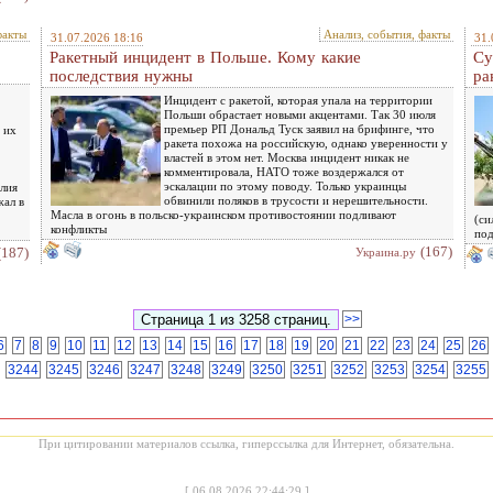
факты
Анализ, события, факты
31.07.2026 18:16
31.
Ракетный инцидент в Польше. Кому какие
Су
последствия нужны
ра
Инцидент с ракетой, которая упала на территории
Польши обрастает новыми акцентами. Так 30 июля
премьер РП Дональд Туск заявил на брифинге, что
 их
ракета похожа на российскую, однако уверенности у
властей в этом нет. Москва инцидент никак не
комментировала, НАТО тоже воздержался от
эскалации по этому поводу. Только украинцы
лия
обвинили поляков в трусости и нерешительности.
жал в
Масла в огонь в польско-украинском противостоянии подливают
(си
конфликты
под
(167)
(187)
Украина.ру
>>
6
7
8
9
10
11
12
13
14
15
16
17
18
19
20
21
22
23
24
25
26
3244
3245
3246
3247
3248
3249
3250
3251
3252
3253
3254
3255
При цитировании материалов ссылка, гиперссылка для Интернет, обязательна.
[
06.08.2026 22:44:29
]