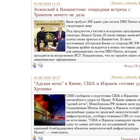
Анализ, события, 
01.08.2026 11:13
Зеленский в Вашингтоне: очередная встреча c
Трампом ничего не дала
Киев требует 300 ракет для систем ПВО Patriot 
следующую зиму
Под предлогом участия в похоронах проукраин
сенатора Линдси Грэма 28 июля главарь киевско
хунты снова приехал в Вашингтон. В свете
постоянных обстрелов Киева со стороны ВС РФ
Украина крайне нуждается в новых поставках ра
для американских систем ПВО Patriot, которые
находятся на вооружении ВСУ. Показательно, что по прилете никто и
американских официальных
Фонд СК
Анализ, события, 
01.08.2026 10:57
"Адская ночь" в Киеве, США и Израиль готовят у
Хроника
СМИ сообщили о подготовке США и Израилем
масштабного удара по Ирану. В Киеве заявили о
"адской ночи", Минобороны РФ назвало цели уд
Соединённые Штаты Америки и Израиль готовя
масштабные удары по иранской энергетической
инфраструктуре, сообщил телеканал CBS со ссы
на источники. "США и Израиль планируют пров
одну из самых жёстких на сегодняшний день
кампаний бомбардировок объектов энергетической инфраструктуры
Ирана", — отмечалось
Украина.ру