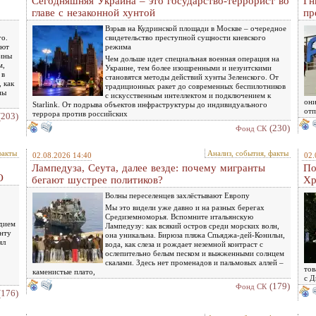
Сегодняшняя Украина – это государство-террорист во
Гн
главе с незаконной хунтой
пр
Взрыв на Кудринской площади в Москве – очередное
го.
свидетельство преступной сущности киевского
ают
режима
чины
Чем дольше идет специальная военная операция на
м,
Украине, тем более изощренными и иезуитскими
 в
становятся методы действий хунты Зеленского. От
 как
традиционных ракет до современных беспилотников
ны
с искусственным интеллектом и подключением к
они
Starlink. От подрыва объектов инфраструктуры до индивидуального
отп
террора против российских
(203)
(230)
Фонд СК
факты
Анализ, события, факты
02.08.2026 14:40
02.
Лампедуза, Сеута, далее везде: почему мигранты
По
О
бегают шустрее политиков?
Хр
Волны переселенцев захлёстывают Европу
Мы это видели уже давно и на разных берегах
Средиземноморья. Вспомните итальянскую
едием
Лампедузу: как всякий остров среди морских волн,
енту
она уникальна. Бирюза пляжа Спьяджа-дей-Конильи,
ял
вода, как слеза и рождает неземной контраст с
ослепительно белым песком и выжженными солнцем
скалами. Здесь нет променадов и пальмовых аллей –
тов
каменистые плато,
с Д
(179)
Фонд СК
(176)