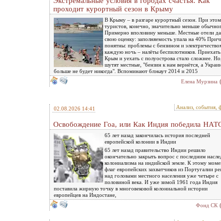
Экстремальные условия в городах счастья. Как
проходит курортный сезон в Крыму
В Крыму – в разгаре курортный сезон. При этом
туристов, конечно, значительно меньше обычно
Примерно вполовину меньше. Местные отели д
свою оценку: заполняемость упала на 40% При
понятны: проблемы с бензином и электричество
каждую ночь – налёты беспилотников. Приехать
Крым и уехать с полуострова стало сложнее. Но,
шутят местные, "бензин к нам вернётся, а Украи
больше не будет никогда". Вспоминают блэкаут 2014 и 2015
Елена Мурзина
Анализ, события, 
02.08.2026 14:41
Освобождение Гоа, или Как Индия победила НАТ
65 лет назад закончилась история последней
европейской колонии в Индии
65 лет назад правительство Индии решило
окончательно закрыть вопрос с последним насл
колониализма на индийской земле. К этому мом
флаг европейских захватчиков из Португалии ре
над головами местного населения уже четыре с
половиной века. И уже зимой 1961 года Индия
поставила жирную точку в многовековой колониальной истории
европейцев на Индостане,
Фонд СК