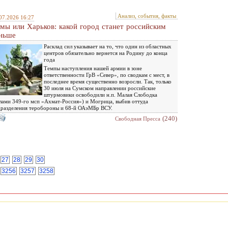
Анализ, события, факты
07.2026 16:27
мы или Харьков: какой город станет российским
ньше
Расклад сил указывает на то, что один из областных
центров обязательно вернется на Родину до конца
года
Темпы наступления нашей армии в зоне
ответственности ГрВ «Север», по сводкам с мест, в
последнее время существенно возросли. Так, только
30 июля на Сумском направлении российские
штурмовики освободили н.п. Малая Слободка
лами 349-го мсп «Ахмат-Россия») и Могрица, выбив оттуда
разделения теробороны и 68-й ОАэМБр ВСУ.
(240)
Свободная Пресса
27
28
29
30
3256
3257
3258