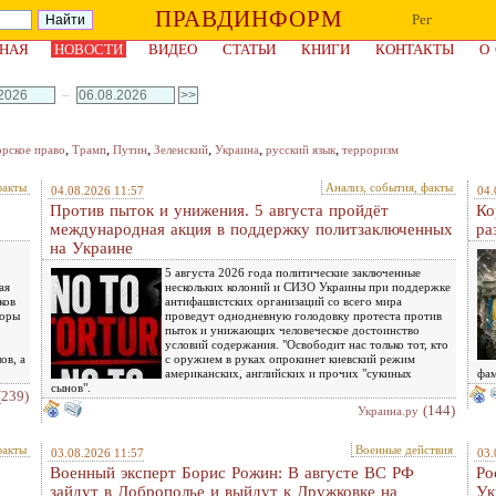
ПРАВДИНФОРМ
Рег
НАЯ
НОВОСТИ
ВИДЕО
СТАТЬИ
КНИГИ
КОНТАКТЫ
О
–
,
,
,
,
,
,
орское право
Трамп
Путин
Зеленский
Украина
русский язык
терроризм
факты
Анализ, события, факты
04.08.2026 11:57
04.
Против пыток и унижения. 5 августа пройдёт
Ко
международная акция в поддержку политзаключенных
ра
на Украине
5 августа 2026 года политические заключенные
ая
нескольких колоний и СИЗО Украины при поддержке
ков
антифашистских организаций со всего мира
воры
проведут однодневную голодовку протеста против
пыток и унижающих человеческое достоинство
условий содержания. "Освободит нас только тот, кто
ов, а
с оружием в руках опрокинет киевский режим
американских, английских и прочих "сукиных
фам
сынов".
(239)
(144)
Украина.ру
факты
Военные действия
03.08.2026 11:57
03.
Военный эксперт Борис Рожин: В августе ВС РФ
Ро
зайдут в Доброполье и выйдут к Дружковке на
Ук