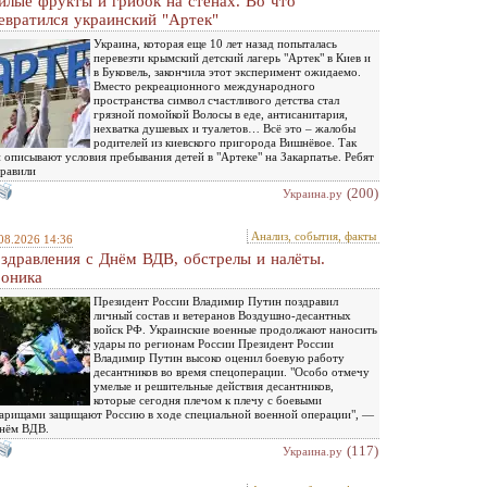
илые фрукты и грибок на стенах. Во что
евратился украинский "Артек"
Украина, которая еще 10 лет назад попыталась
перевезти крымский детский лагерь "Артек" в Киев и
в Буковель, закончила этот эксперимент ожидаемо.
Вместо рекреационного международного
пространства символ счастливого детства стал
грязной помойкой Волосы в еде, антисанитария,
нехватка душевых и туалетов… Всё это – жалобы
родителей из киевского пригорода Вишнёвое. Так
 описывают условия пребывания детей в "Артеке" на Закарпатье. Ребят
равили
(200)
Украина.ру
Анализ, события, факты
08.2026 14:36
здравления с Днём ВДВ, обстрелы и налёты.
оника
Президент России Владимир Путин поздравил
личный состав и ветеранов Воздушно-десантных
войск РФ. Украинские военные продолжают наносить
удары по регионам России Президент России
Владимир Путин высоко оценил боевую работу
десантников во время спецоперации. "Особо отмечу
умелые и решительные действия десантников,
которые сегодня плечом к плечу с боевыми
арищами защищают Россию в ходе специальной военной операции", —
нём ВДВ.
(117)
Украина.ру