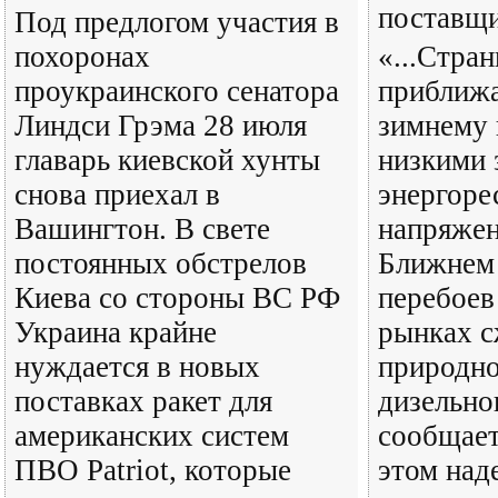
поставщ
Под предлогом участия в
похоронах
«...Стра
проукраинского сенатора
приближа
Линдси Грэма 28 июля
зимнему 
главарь киевской хунты
низкими 
снова приехал в
энергоре
Вашингтон. В свете
напряжен
постоянных обстрелов
Ближнем 
Киева со стороны ВС РФ
перебоев
Украина крайне
рынках 
нуждается в новых
природно
поставках ракет для
дизельно
американских систем
сообщает
ПВО Patriot, которые
этом над