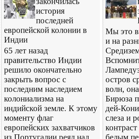
закончилась
история
последней
европейской колонии в
Мы это в
Индии
и на раз
65 лет назад
Средизем
правительство Индии
Вспомнит
решило окончательно
Лампедуз
закрыть вопрос с
остров с
последним наследием
волн, она
колониализма на
Бирюза п
индийской земле. К этому
дей-Кони
моменту флаг
слеза и 
европейских захватчиков
контраст
из Португалии реял над
белым пе