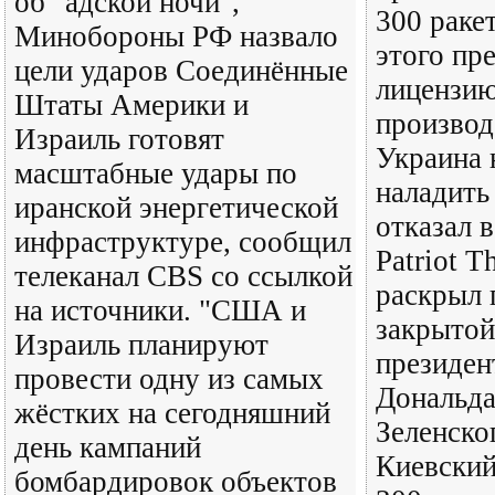
об "адской ночи",
300 ракет
Минобороны РФ назвало
этого пр
цели ударов Соединённые
лицензию
Штаты Америки и
производ
Израиль готовят
Украина 
масштабные удары по
наладить
иранской энергетической
отказал в
инфраструктуре, сообщил
Patriot T
телеканал CBS со ссылкой
раскрыл 
на источники. "США и
закрытой
Израиль планируют
президе
провести одну из самых
Дональда
жёстких на сегодняшний
Зеленско
день кампаний
Киевский
бомбардировок объектов