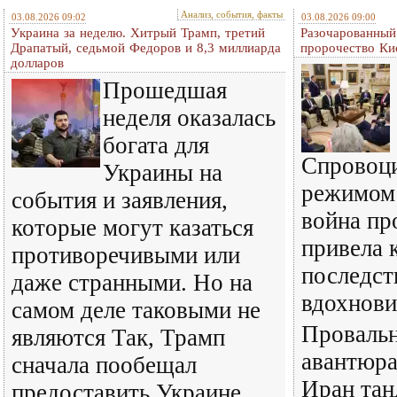
Анализ, события, факты
03.08.2026 09:02
03.08.2026 09:00
Украина за неделю. Хитрый Трамп, третий
Разочарованный
Драпатый, седьмой Федоров и 8,3 миллиарда
пророчество Ки
долларов
Прошедшая
неделя оказалась
богата для
Спровоц
Украины на
режимом
события и заявления,
война пр
которые могут казаться
привела 
противоречивыми или
последст
даже странными. Но на
вдохнови
самом деле таковыми не
Провальн
являются Так, Трамп
авантюра
сначала пообещал
Иран тан
предоставить Украине