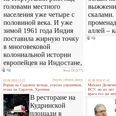
головами местного
выжженн
населения уже четыре с
скалами. 
половиной века. И уже
променад
зимой 1961 года Индия
аллей – 
поставила жирную точку
в многовековой
колониальной истории
европейцев на Индостане,
(177)
Фонд СК
Анализ, события, факты
02.08.2026 11:22
02.08.2026 07:41
Взрыв на Садовом кольце, угрозы украинкам,
Михаил Делягин
атака на Саратов. Хроника
ВСУ, но их нет
врага его же м
В ресторане на
Кудринской
площади в