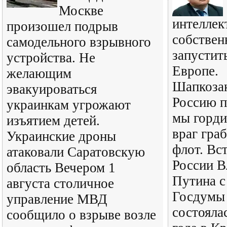
Москве
интеллек
произошел подрыв
собствен
самодельного взрывного
запустит
устройства. Не
Европе.
желающим
Шапкозак
эвакуироваться
Россию п
украинкам угрожают
мы горди
изъятием детей.
враг гра
Украинские дроны
флот. Вс
атаковали Саратовскую
России В
область Вечером 1
Путина с
августа столичное
Госдумы 
управление МВД
состояла
сообщило о взрыве возле