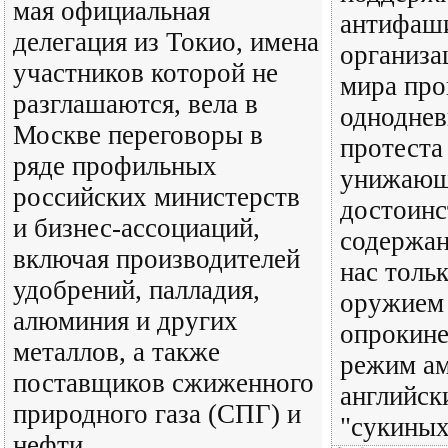
мая официальная
антифаш
делегация из Токио, имена
организа
участников которой не
мира про
разглашаются, вела в
одноднев
Москве переговоры в
протеста
ряде профильных
унижающ
российских министерств
достоинс
и бизнес-ассоциаций,
содержан
включая производителей
нас тольк
удобрений, палладия,
оружием 
алюминия и других
опрокине
металлов, а также
режим ам
поставщиков сжиженного
английск
природного газа (СПГ) и
"сукиных
нефти.