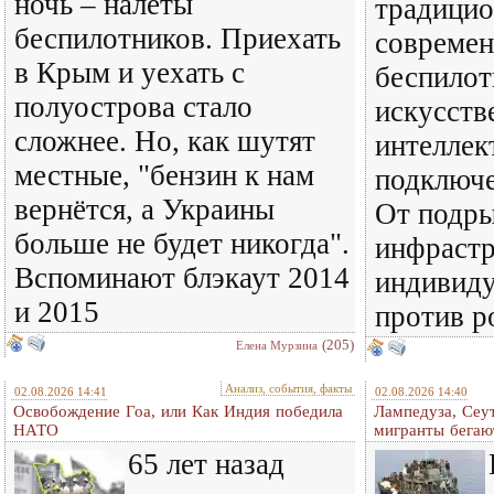
ночь – налёты
традицио
беспилотников. Приехать
совреме
в Крым и уехать с
беспилот
полуострова стало
искусст
сложнее. Но, как шутят
интеллек
местные, "бензин к нам
подключе
вернётся, а Украины
От подры
больше не будет никогда".
инфраст
Вспоминают блэкаут 2014
индивиду
и 2015
против р
(205)
Елена Мурзина
Анализ, события, факты
02.08.2026 14:41
02.08.2026 14:40
Освобождение Гоа, или Как Индия победила
Лампедуза, Сеут
НАТО
мигранты бегаю
65 лет назад