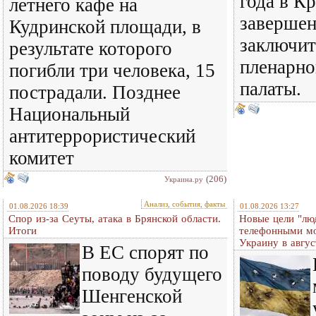
года в К
летнего кафе на
завершен
Кудринской площади, в
заключит
результате которого
пленарно
погибли три человека, 15
палаты.
пострадали. Позднее
Национальный
антитеррористический
комитет
(206)
Украина.ру
Анализ, события, факты
01.08.2026 18:39
01.08.2026 13:27
Спор из-за Сеуты, атака в Брянской области.
Новые цели "лю
Итоги
телефонными м
Украину в авгус
В ЕС спорят по
поводу будущего
Шенгенской