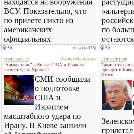
находятся на вооружении
растущи
ВСУ. Показательно, что
«альтерн
по прилете никто из
российск
американских
по больш
официальных
остаются
(156)
Фонд СК
Анализ, события, факты
01.08.2026 10:57
31.07.2026 19:08
"Адская ночь" в Киеве, США и Израиль
Трамп отказал 
готовят удар. Хроника
приедут в Киев
Итоги
СМИ сообщили
о подготовке
США и
Израилем
масштабного удара по
Зеленском
Ирану. В Киеве заявили
прилетал