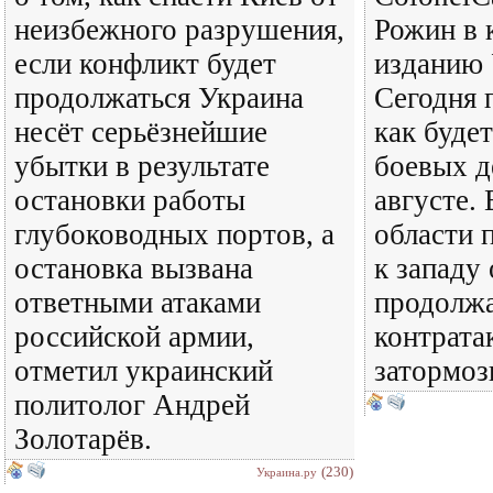
неизбежного разрушения,
Рожин в 
если конфликт будет
изданию 
продолжаться Украина
Сегодня 
несёт серьёзнейшие
как будет
убытки в результате
боевых д
остановки работы
августе.
глубоководных портов, а
области 
остановка вызвана
к западу
ответными атаками
продолжа
российской армии,
контрата
отметил украинский
затормоз
политолог Андрей
Золотарёв.
(230)
Украина.ру