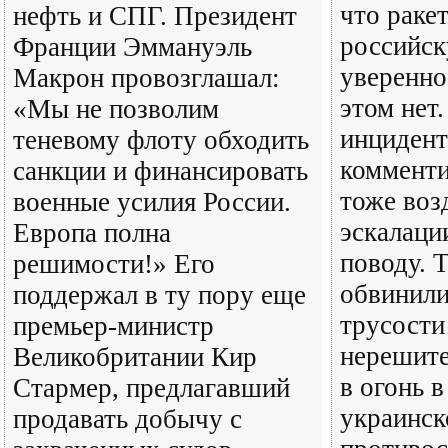
что раке
нефть и СПГ. Президент
российск
Франции Эммануэль
уверенно
Макрон провозглашал:
этом нет
«Мы не позволим
инцидент
теневому флоту обходить
коммент
санкции и финансировать
тоже воз
военные усилия России.
эскалаци
Европа полна
поводу. 
решимости!» Его
обвинили
поддержал в ту пору еще
трусости
премьер-министр
нерешите
Великобритании Кир
в огонь в
Стармер, предлагавший
украинск
продавать добычу с