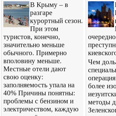
В Крыму – в
разгаре
курортный сезон.
При этом
туристов, конечно,
очередно
значительно меньше
преступн
обычного. Примерно
киевског
вполовину меньше.
Чем доль
Местные отели дают
специаль
свою оценку:
операция
заполняемость упала на
более из
40% Причины понятны:
иезуитск
проблемы с бензином и
методы д
электричеством, каждую
Зеленско