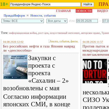
18+
ПР
ГЛАВНАЯ
НОВОСТИ
ВИДЕО
ПравдаИнформ
≈
Новости, события
Или:
–
Тэги:
,
,
,
,
информационная война
рост цен
искусственный интеллект
авторское право
Трамп
Анализ, события, факты
04.08.2026 12:02
04.08.2026 11:57
Без российских нефти и газа Япония навряд
Против пыток и
ли «дееспособна»
международная 
политзаключенн
Закупки с
проекта с
проекта
«Сахалин – 2»
возобновлены с мая
нескольк
Согласно информации
СИЗО Ук
японских СМИ, в конце
поддерж