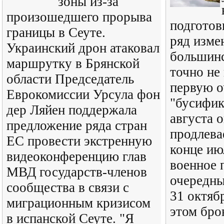
зоны из-за
произошедшего прорыва
подготов
границы в Сеуте.
ряд изме
Украинский дрон атаковал
большинс
маршрутку в Брянской
точно не
области Председатель
первую о
Еврокомиссии Урсула фон
"бусифик
дер Ляйен поддержала
августа 
предложение ряда стран
продлева
ЕС провести экстренную
конце ию
видеоконференцию глав
военное 
МВД государств-членов
очередны
сообщества в связи с
31 октяб
миграционным кризисом
этом бро
в испанской Сеуте. "Я