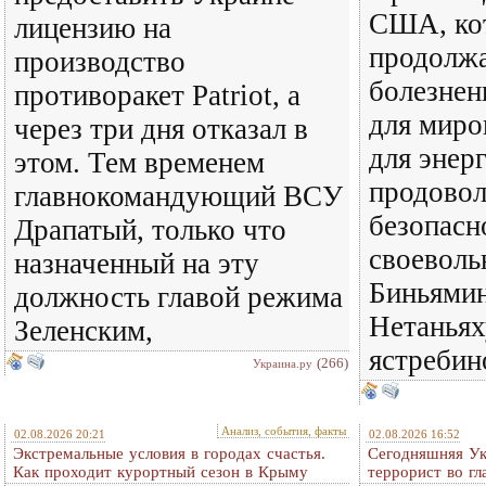
США, ко
лицензию на
продолж
производство
болезнен
противоракет Patriot, а
для миро
через три дня отказал в
для энер
этом. Тем временем
продовол
главнокомандующий ВСУ
безопасн
Драпатый, только что
своеволь
назначенный на эту
Биньямин
должность главой режима
Нетаньях
Зеленским,
ястребин
(266)
Украина.ру
Анализ, события, факты
02.08.2026 20:21
02.08.2026 16:52
Экстремальные условия в городах счастья.
Сегодняшняя Ук
Как проходит курортный сезон в Крыму
террорист во гл