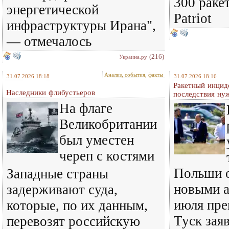
300 раке
энергетической
Patriot
инфраструктуры Ирана",
— отмечалось
(216)
Украина.ру
Анализ, события, факты
31.07.2026 18:18
31.07.2026 18:16
Ракетный инцид
Наследники флибустьеров
последствия ну
На флаге
Великобритании
был уместен
череп с костями
Польши о
Западные страны
новыми а
задерживают суда,
июля пре
которые, по их данным,
Туск зая
перевозят российскую