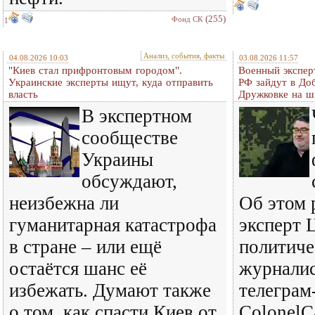
(255)
Фонд СК
1
Анализ, события, факты
04.08.2026 10:03
03.08.2026 11:57
"Киев стал прифронтовым городом".
Военный экспер
Украинские эксперты ищут, куда отправить
РФ зайдут в До
власть
Дружковке на ш
В экспертном
сообществе
Украины
обсуждают,
неизбежна ли
Об этом 
гуманитарная катастрофа
эксперт 
в стране – или ещё
политиче
остаётся шанс её
журналис
избежать. Думают также
телеграм
о том, как спасти Киев от
ColonelC