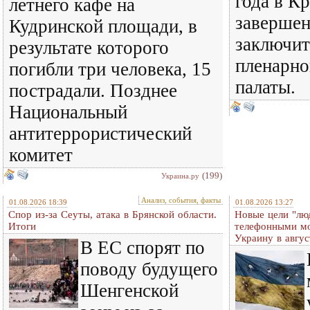
года в К
летнего кафе на
завершен
Кудринской площади, в
заключит
результате которого
пленарно
погибли три человека, 15
палаты.
пострадали. Позднее
Национальный
антитеррористический
комитет
(199)
Украина.ру
Анализ, события, факты
01.08.2026 18:39
01.08.2026 13:27
Спор из-за Сеуты, атака в Брянской области.
Новые цели "лю
Итоги
телефонными м
Украину в авгус
В ЕС спорят по
поводу будущего
Шенгенской