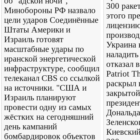
об "адской ночи",
300 ракет
Минобороны РФ назвало
этого пр
цели ударов Соединённые
лицензию
Штаты Америки и
производ
Израиль готовят
Украина 
масштабные удары по
наладить
иранской энергетической
отказал в
инфраструктуре, сообщил
Patriot T
телеканал CBS со ссылкой
раскрыл 
на источники. "США и
закрытой
Израиль планируют
президе
провести одну из самых
Дональда
жёстких на сегодняшний
Зеленско
день кампаний
Киевский
бомбардировок объектов