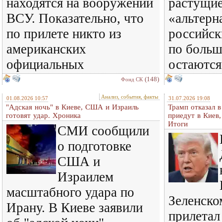
находятся на вооружении
растущи
ВСУ. Показательно, что
«альтерн
по прилете никто из
российск
американских
по больш
официальных
остаются
(148)
Фонд СК
Анализ, события, факты
01.08.2026 10:57
31.07.2026 19:08
"Адская ночь" в Киеве, США и Израиль
Трамп отказал 
готовят удар. Хроника
приедут в Киев
Итоги
СМИ сообщили
о подготовке
США и
Израилем
масштабного удара по
Зеленском
Ирану. В Киеве заявили
прилетал