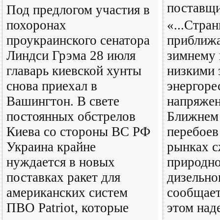
поставщ
Под предлогом участия в
похоронах
«...Стра
проукраинского сенатора
приближа
Линдси Грэма 28 июля
зимнему 
главарь киевской хунты
низкими 
снова приехал в
энергоре
Вашингтон. В свете
напряжен
постоянных обстрелов
Ближнем 
Киева со стороны ВС РФ
перебоев
Украина крайне
рынках 
нуждается в новых
природно
поставках ракет для
дизельно
американских систем
сообщает
ПВО Patriot, которые
этом над