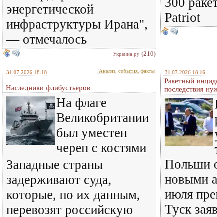
300 раке
энергетической
Patriot
инфраструктуры Ирана",
— отмечалось
(210)
Украина.ру
Анализ, события, факты
31.07.2026 18:18
31.07.2026 18:16
Ракетный инцид
Наследники флибустьеров
последствия ну
На флаге
Великобритании
был уместен
череп с костями
Польши о
Западные страны
новыми а
задерживают суда,
июля пре
которые, по их данным,
Туск зая
перевозят российскую