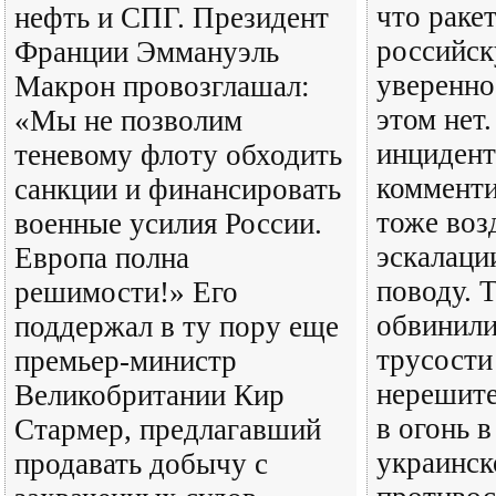
что раке
нефть и СПГ. Президент
российск
Франции Эммануэль
уверенно
Макрон провозглашал:
этом нет
«Мы не позволим
инцидент
теневому флоту обходить
коммент
санкции и финансировать
тоже воз
военные усилия России.
эскалаци
Европа полна
поводу. 
решимости!» Его
обвинили
поддержал в ту пору еще
трусости
премьер-министр
нерешите
Великобритании Кир
в огонь в
Стармер, предлагавший
украинск
продавать добычу с