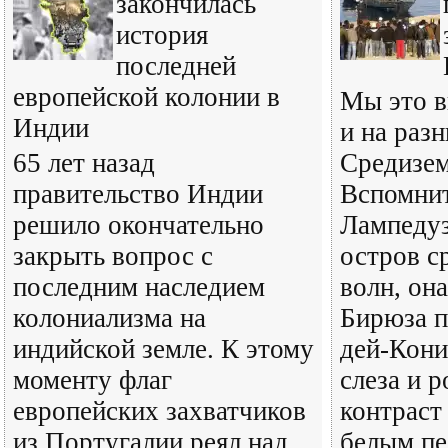
закончилась
история
последней
европейской колонии в
Мы это в
Индии
и на раз
65 лет назад
Средизем
правительство Индии
Вспомнит
решило окончательно
Лампедуз
закрыть вопрос с
остров с
последним наследием
волн, она
колониализма на
Бирюза п
индийской земле. К этому
дей-Кони
моменту флаг
слеза и 
европейских захватчиков
контраст
из Португалии реял над
белым пе