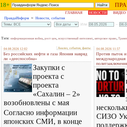
18+
ПР
ГЛАВНАЯ
НОВОСТИ
ВИДЕО
ПравдаИнформ
≈
Новости, события
Или:
–
Тэги:
,
,
,
,
информационная война
рост цен
искусственный интеллект
авторское право
Трамп
Анализ, события, факты
04.08.2026 12:02
04.08.2026 11:57
Без российских нефти и газа Япония навряд
Против пыток и
ли «дееспособна»
международная 
политзаключенн
Закупки с
проекта с
проекта
«Сахалин – 2»
возобновлены с мая
нескольк
Согласно информации
СИЗО Ук
японских СМИ, в конце
поддерж