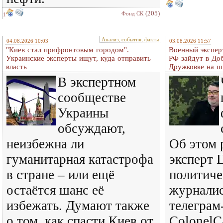
(205)
Фонд СК
1
Анализ, события, факты
04.08.2026 10:03
03.08.2026 11:57
"Киев стал прифронтовым городом".
Военный экспер
Украинские эксперты ищут, куда отправить
РФ зайдут в До
власть
Дружковке на ш
В экспертном
сообществе
Украины
обсуждают,
неизбежна ли
Об этом 
гуманитарная катастрофа
эксперт 
в стране – или ещё
политиче
остаётся шанс её
журналис
избежать. Думают также
телеграм
о том, как спасти Киев от
ColonelC