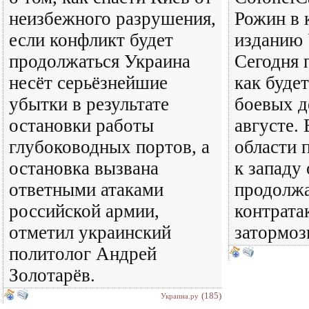
неизбежного разрушения,
Рожин в 
если конфликт будет
изданию 
продолжаться Украина
Сегодня 
несёт серьёзнейшие
как будет
убытки в результате
боевых д
остановки работы
августе.
глубоководных портов, а
области 
остановка вызвана
к западу
ответными атаками
продолжа
российской армии,
контрата
отметил украинский
затормоз
политолог Андрей
Золотарёв.
(185)
Украина.ру