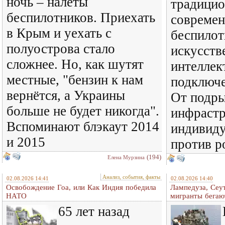
ночь – налёты
традицио
беспилотников. Приехать
совреме
в Крым и уехать с
беспилот
полуострова стало
искусст
сложнее. Но, как шутят
интеллек
местные, "бензин к нам
подключе
вернётся, а Украины
От подры
больше не будет никогда".
инфраст
Вспоминают блэкаут 2014
индивиду
и 2015
против р
(194)
Елена Мурзина
Анализ, события, факты
02.08.2026 14:41
02.08.2026 14:40
Освобождение Гоа, или Как Индия победила
Лампедуза, Сеут
НАТО
мигранты бегаю
65 лет назад