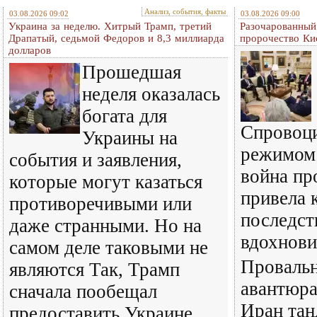
Анализ, события, факты
03.08.2026 09:02
03.08.2026 09:00
Украина за неделю. Хитрый Трамп, третий
Разочарованный
Драпатый, седьмой Федоров и 8,3 миллиарда
пророчество Ки
долларов
Прошедшая
неделя оказалась
богата для
Спровоц
Украины на
режимом
события и заявления,
война пр
которые могут казаться
привела 
противоречивыми или
последст
даже странными. Но на
вдохнови
самом деле таковыми не
Провальн
являются Так, Трамп
авантюра
сначала пообещал
Иран тан
предоставить Украине