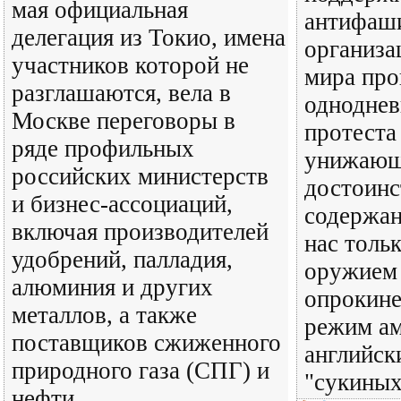
мая официальная
антифаш
делегация из Токио, имена
организа
участников которой не
мира про
разглашаются, вела в
одноднев
Москве переговоры в
протеста
ряде профильных
унижающ
российских министерств
достоинс
и бизнес-ассоциаций,
содержан
включая производителей
нас тольк
удобрений, палладия,
оружием 
алюминия и других
опрокине
металлов, а также
режим ам
поставщиков сжиженного
английск
природного газа (СПГ) и
"сукиных
нефти.