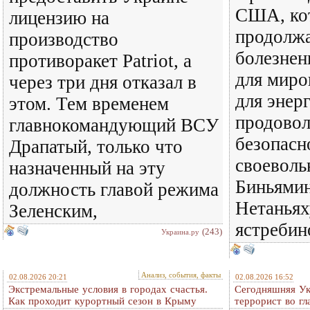
США, ко
лицензию на
продолж
производство
болезнен
противоракет Patriot, а
для миро
через три дня отказал в
для энер
этом. Тем временем
продовол
главнокомандующий ВСУ
безопасн
Драпатый, только что
своеволь
назначенный на эту
Биньямин
должность главой режима
Нетаньях
Зеленским,
ястребин
(243)
Украина.ру
Анализ, события, факты
02.08.2026 20:21
02.08.2026 16:52
Экстремальные условия в городах счастья.
Сегодняшняя Ук
Как проходит курортный сезон в Крыму
террорист во гл