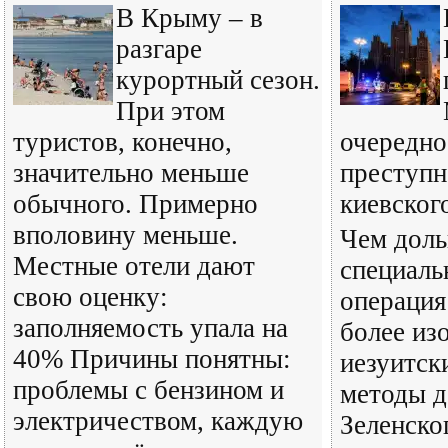
В Крыму – в
разгаре
курортный сезон.
При этом
туристов, конечно,
очередно
значительно меньше
преступн
обычного. Примерно
киевског
вполовину меньше.
Чем доль
Местные отели дают
специаль
свою оценку:
операция
заполняемость упала на
более из
40% Причины понятны:
иезуитск
проблемы с бензином и
методы д
электричеством, каждую
Зеленско