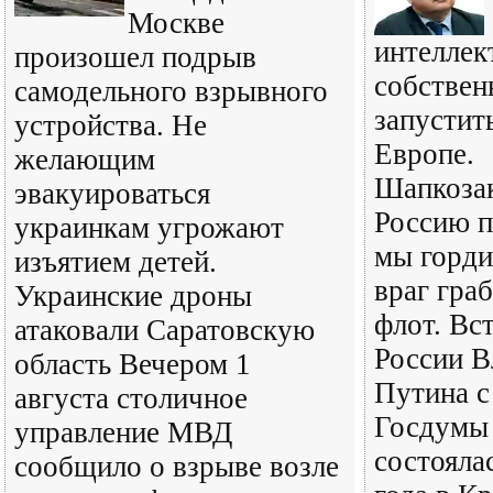
Москве
интеллек
произошел подрыв
собствен
самодельного взрывного
запустит
устройства. Не
Европе.
желающим
Шапкозак
эвакуироваться
Россию п
украинкам угрожают
мы горди
изъятием детей.
враг гра
Украинские дроны
флот. Вс
атаковали Саратовскую
России В
область Вечером 1
Путина с
августа столичное
Госдумы 
управление МВД
состояла
сообщило о взрыве возле