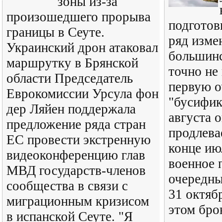
зоны из-за
произошедшего прорыва
подготов
границы в Сеуте.
ряд изме
Украинский дрон атаковал
большинс
маршрутку в Брянской
точно не
области Председатель
первую о
Еврокомиссии Урсула фон
"бусифик
дер Ляйен поддержала
августа 
предложение ряда стран
продлева
ЕС провести экстренную
конце ию
видеоконференцию глав
военное 
МВД государств-членов
очередны
сообщества в связи с
31 октяб
миграционным кризисом
этом бро
в испанской Сеуте. "Я