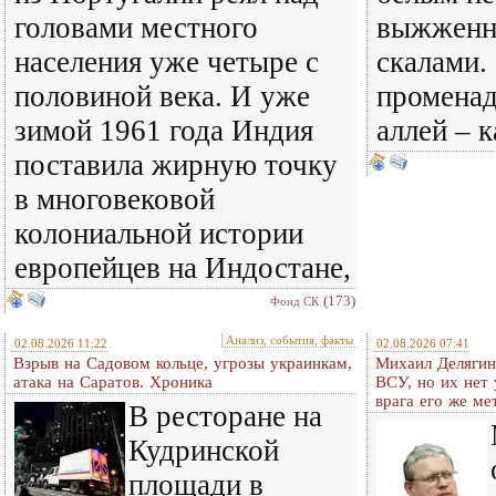
головами местного
выжженн
населения уже четыре с
скалами. 
половиной века. И уже
променад
зимой 1961 года Индия
аллей – 
поставила жирную точку
в многовековой
колониальной истории
европейцев на Индостане,
(173)
Фонд СК
Анализ, события, факты
02.08.2026 11:22
02.08.2026 07:41
Взрыв на Садовом кольце, угрозы украинкам,
Михаил Делягин
атака на Саратов. Хроника
ВСУ, но их нет
врага его же м
В ресторане на
Кудринской
площади в