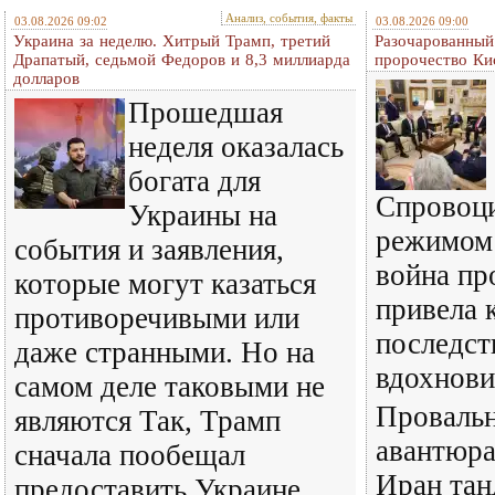
Анализ, события, факты
03.08.2026 09:02
03.08.2026 09:00
Украина за неделю. Хитрый Трамп, третий
Разочарованный
Драпатый, седьмой Федоров и 8,3 миллиарда
пророчество Ки
долларов
Прошедшая
неделя оказалась
богата для
Спровоц
Украины на
режимом
события и заявления,
война пр
которые могут казаться
привела 
противоречивыми или
последст
даже странными. Но на
вдохнови
самом деле таковыми не
Провальн
являются Так, Трамп
авантюра
сначала пообещал
Иран тан
предоставить Украине