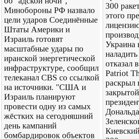
об "адской ночи",
300 ракет
Минобороны РФ назвало
этого пр
цели ударов Соединённые
лицензию
Штаты Америки и
производ
Израиль готовят
Украина 
масштабные удары по
наладить
иранской энергетической
отказал в
инфраструктуре, сообщил
Patriot T
телеканал CBS со ссылкой
раскрыл 
на источники. "США и
закрытой
Израиль планируют
президе
провести одну из самых
Дональда
жёстких на сегодняшний
Зеленско
день кампаний
Киевский
бомбардировок объектов