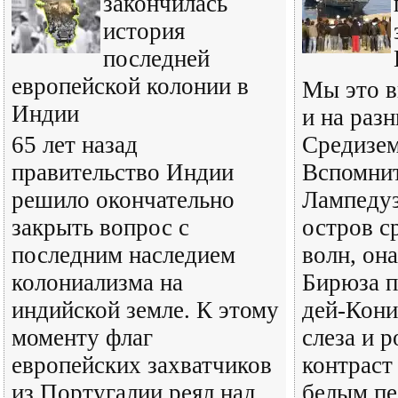
закончилась
история
последней
европейской колонии в
Мы это в
Индии
и на раз
65 лет назад
Средизем
правительство Индии
Вспомнит
решило окончательно
Лампедуз
закрыть вопрос с
остров с
последним наследием
волн, она
колониализма на
Бирюза п
индийской земле. К этому
дей-Кони
моменту флаг
слеза и 
европейских захватчиков
контраст
из Португалии реял над
белым пе