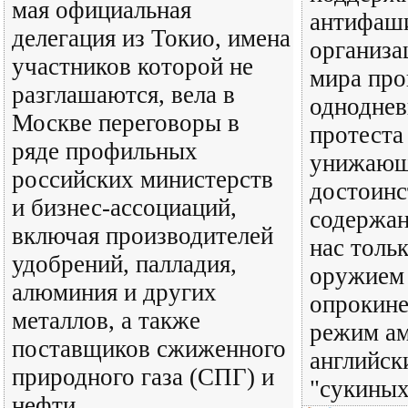
мая официальная
антифаш
делегация из Токио, имена
организа
участников которой не
мира про
разглашаются, вела в
одноднев
Москве переговоры в
протеста
ряде профильных
унижающ
российских министерств
достоинс
и бизнес-ассоциаций,
содержан
включая производителей
нас тольк
удобрений, палладия,
оружием 
алюминия и других
опрокине
металлов, а также
режим ам
поставщиков сжиженного
английск
природного газа (СПГ) и
"сукиных
нефти.