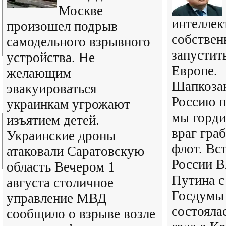
Москве
интеллек
произошел подрыв
собствен
самодельного взрывного
запустит
устройства. Не
Европе.
желающим
Шапкозак
эвакуироваться
Россию п
украинкам угрожают
мы горди
изъятием детей.
враг гра
Украинские дроны
флот. Вс
атаковали Саратовскую
России В
область Вечером 1
Путина с
августа столичное
Госдумы 
управление МВД
состояла
сообщило о взрыве возле