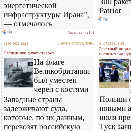
300 раке
энергетической
Patriot
инфраструктуры Ирана",
— отмечалось
(216)
Украина.ру
Анализ, события, факты
31.07.2026 18:18
31.07.2026 18:16
Ракетный инцид
Наследники флибустьеров
последствия ну
На флаге
Великобритании
был уместен
череп с костями
Польши о
Западные страны
новыми а
задерживают суда,
июля пре
которые, по их данным,
Туск зая
перевозят российскую