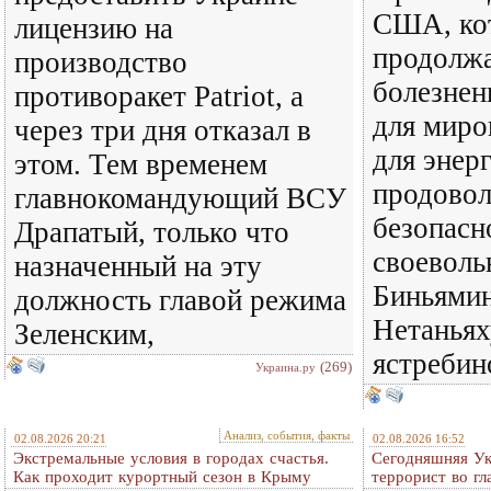
США, ко
лицензию на
продолж
производство
болезнен
противоракет Patriot, а
для миро
через три дня отказал в
для энер
этом. Тем временем
продовол
главнокомандующий ВСУ
безопасн
Драпатый, только что
своеволь
назначенный на эту
Биньямин
должность главой режима
Нетаньях
Зеленским,
ястребин
(269)
Украина.ру
Анализ, события, факты
02.08.2026 20:21
02.08.2026 16:52
Экстремальные условия в городах счастья.
Сегодняшняя Ук
Как проходит курортный сезон в Крыму
террорист во гл