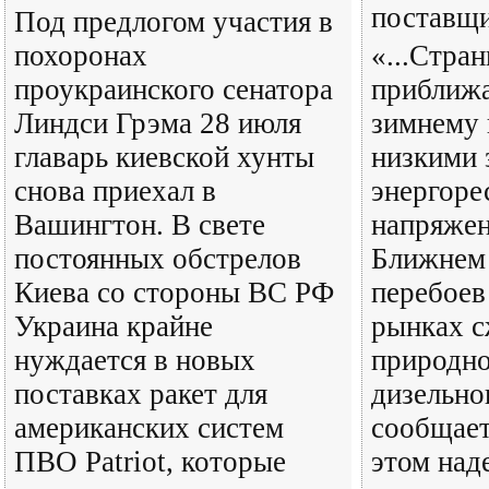
поставщ
Под предлогом участия в
похоронах
«...Стра
проукраинского сенатора
приближа
Линдси Грэма 28 июля
зимнему 
главарь киевской хунты
низкими 
снова приехал в
энергоре
Вашингтон. В свете
напряжен
постоянных обстрелов
Ближнем 
Киева со стороны ВС РФ
перебоев
Украина крайне
рынках 
нуждается в новых
природно
поставках ракет для
дизельно
американских систем
сообщает
ПВО Patriot, которые
этом над