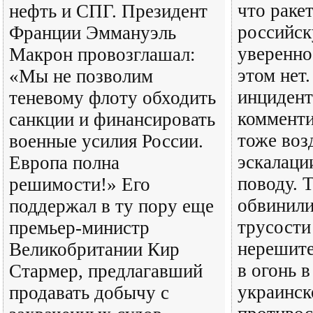
что раке
нефть и СПГ. Президент
российск
Франции Эммануэль
уверенно
Макрон провозглашал:
этом нет
«Мы не позволим
инцидент
теневому флоту обходить
коммент
санкции и финансировать
тоже воз
военные усилия России.
эскалаци
Европа полна
поводу. 
решимости!» Его
обвинили
поддержал в ту пору еще
трусости
премьер-министр
нерешите
Великобритании Кир
в огонь в
Стармер, предлагавший
украинск
продавать добычу с