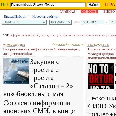
18+
ПР
ГЛАВНАЯ
НОВОСТИ
ВИДЕО
ПравдаИнформ
≈
Новости, события
Или:
–
Тэги:
,
,
,
,
информационная война
рост цен
искусственный интеллект
авторское право
Трамп
Анализ, события, факты
04.08.2026 12:02
04.08.2026 11:57
Без российских нефти и газа Япония навряд
Против пыток и
ли «дееспособна»
международная 
политзаключенн
Закупки с
проекта с
проекта
«Сахалин – 2»
возобновлены с мая
нескольк
Согласно информации
СИЗО Ук
японских СМИ, в конце
поддерж