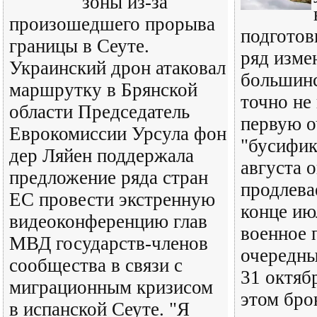
зоны из-за
произошедшего прорыва
подготов
границы в Сеуте.
ряд изме
Украинский дрон атаковал
большинс
маршрутку в Брянской
точно не
области Председатель
первую о
Еврокомиссии Урсула фон
"бусифик
дер Ляйен поддержала
августа 
предложение ряда стран
продлева
ЕС провести экстренную
конце ию
видеоконференцию глав
военное 
МВД государств-членов
очередны
сообщества в связи с
31 октяб
миграционным кризисом
этом бро
в испанской Сеуте. "Я