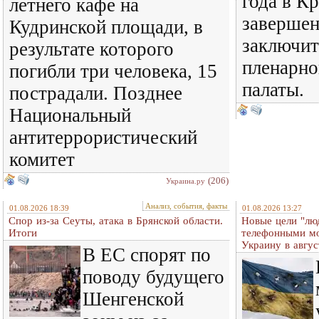
года в К
летнего кафе на
завершен
Кудринской площади, в
заключит
результате которого
пленарно
погибли три человека, 15
палаты.
пострадали. Позднее
Национальный
антитеррористический
комитет
(206)
Украина.ру
Анализ, события, факты
01.08.2026 18:39
01.08.2026 13:27
Спор из-за Сеуты, атака в Брянской области.
Новые цели "лю
Итоги
телефонными м
Украину в авгус
В ЕС спорят по
поводу будущего
Шенгенской