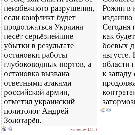
неизбежного разрушения,
Рожин в 
если конфликт будет
изданию 
продолжаться Украина
Сегодня 
несёт серьёзнейшие
как будет
убытки в результате
боевых д
остановки работы
августе.
глубоководных портов, а
области 
остановка вызвана
к западу
ответными атаками
продолжа
российской армии,
контрата
отметил украинский
затормоз
политолог Андрей
Золотарёв.
(233)
Украина.ру