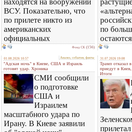
находятся на вооружении
растущи
ВСУ. Показательно, что
«альтерн
по прилете никто из
российск
американских
по больш
официальных
остаются
(156)
Фонд СК
Анализ, события, факты
01.08.2026 10:57
31.07.2026 19:08
"Адская ночь" в Киеве, США и Израиль
Трамп отказал 
готовят удар. Хроника
приедут в Киев
Итоги
СМИ сообщили
о подготовке
США и
Израилем
масштабного удара по
Зеленском
Ирану. В Киеве заявили
прилетал