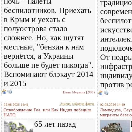
ночь – налёты
традицио
беспилотников. Приехать
совреме
в Крым и уехать с
беспилот
полуострова стало
искусст
сложнее. Но, как шутят
интеллек
местные, "бензин к нам
подключе
вернётся, а Украины
От подры
больше не будет никогда".
инфраст
Вспоминают блэкаут 2014
индивиду
и 2015
против р
(208)
Елена Мурзина
Анализ, события, факты
02.08.2026 14:41
02.08.2026 14:40
Освобождение Гоа, или Как Индия победила
Лампедуза, Сеут
НАТО
мигранты бегаю
65 лет назад