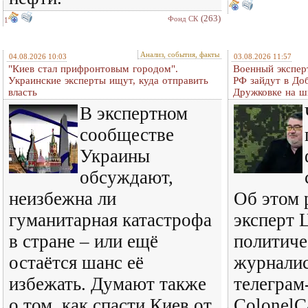
(263)
Фонд СК
1
Анализ, события, факты
04.08.2026 10:03
03.08.2026 11:57
"Киев стал прифронтовым городом".
Военный экспер
Украинские эксперты ищут, куда отправить
РФ зайдут в До
власть
Дружковке на ш
В экспертном
сообществе
Украины
обсуждают,
неизбежна ли
Об этом 
гуманитарная катастрофа
эксперт 
в стране – или ещё
политиче
остаётся шанс её
журналис
избежать. Думают также
телеграм
о том, как спасти Киев от
ColonelC