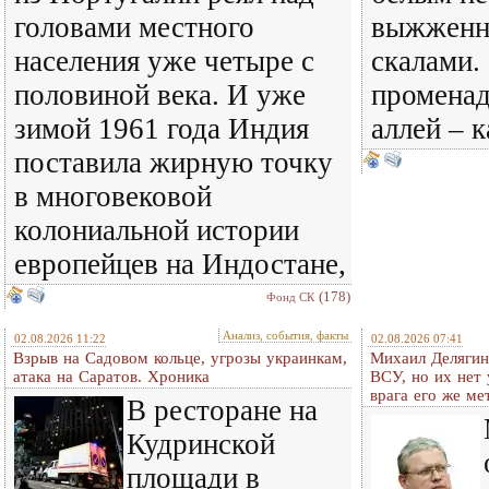
головами местного
выжженн
населения уже четыре с
скалами. 
половиной века. И уже
променад
зимой 1961 года Индия
аллей – 
поставила жирную точку
в многовековой
колониальной истории
европейцев на Индостане,
(178)
Фонд СК
Анализ, события, факты
02.08.2026 11:22
02.08.2026 07:41
Взрыв на Садовом кольце, угрозы украинкам,
Михаил Делягин
атака на Саратов. Хроника
ВСУ, но их нет
врага его же м
В ресторане на
Кудринской
площади в