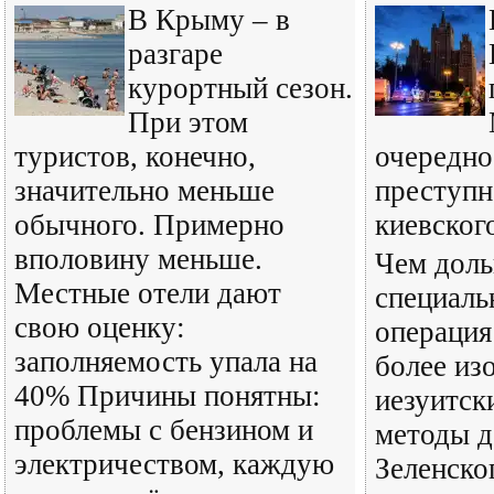
В Крыму – в
разгаре
курортный сезон.
При этом
туристов, конечно,
очередно
значительно меньше
преступн
обычного. Примерно
киевског
вполовину меньше.
Чем доль
Местные отели дают
специаль
свою оценку:
операция
заполняемость упала на
более из
40% Причины понятны:
иезуитск
проблемы с бензином и
методы д
электричеством, каждую
Зеленско