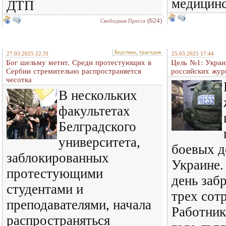
медицин
ДТП
(624)
Свободная Пресса
Бедствие, трагедия
27.03.2025 22:31
25.03.2025 17:44
Бог шельму метит. Среди протестующих в
Цель №1: Украи
Сербии стремительно распространяется
российских жур
чесотка
В нескольких
факультетах
Белградского
университета,
боевых д
заблокированных
Украине
протестующими
день заб
студентами и
трех сот
преподавателями, начала
Работник
распространяться