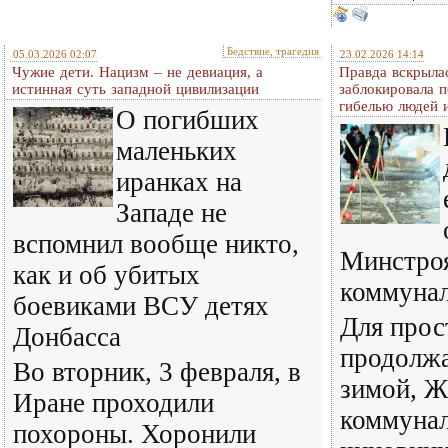
Бедствие, трагедия
05.03.2026 02:07
23.02.2026 14:14
Чужие дети. Нацизм – не девиация, а
Правда вскрыла
истинная суть западной цивилизации
заблокировала 
гибелью людей 
О погибших
маленьких
иранках на
Западе не
вспомнил вообще никто,
Минстро
как и об убитых
коммуна
боевиками ВСУ детях
Для прос
Донбасса
продолжа
Во вторник, 3 февраля, в
зимой, 
Иране проходили
коммунал
похороны. Хоронили