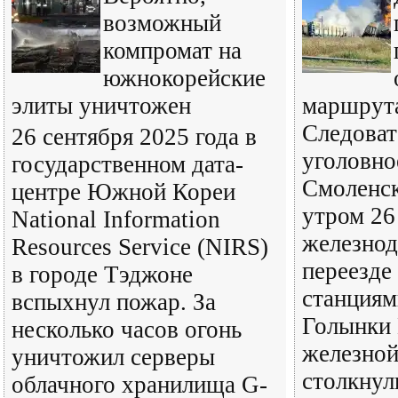
возможный
компромат на
южнокорейские
элиты уничтожен
маршрута
Следоват
26 сентября 2025 года в
уголовно
государственном дата-
Смоленск
центре Южной Кореи
утром 26
National Information
железно
Resources Service (NIRS)
переезде
в городе Тэджоне
станциям
вспыхнул пожар. За
Голынки
несколько часов огонь
железной
уничтожил серверы
столкнул
облачного хранилища G-