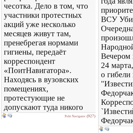
года явл
чесотка. Дело в том, что
приорите
участники протестных
ВСУ Уби
акций уже несколько
Очередна
месяцев живут там,
произошл
пренебрегая нормами
Народной
гигиены, передаёт
Вечером 
корреспондент
24 марта
«ПоитНавигатора».
о гибели
Находясь в вузовских
"Извести
помещениях,
Федорчак
протестующие не
Корресп
допускают туда никого
`Извести
(927)
Polit Navigator
Федорча