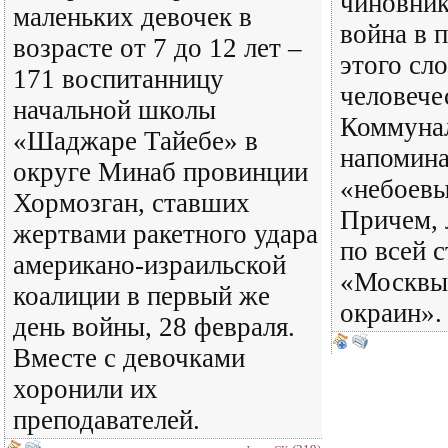
чиновни
маленьких девочек в
война в 
возрасте от 7 до 12 лет –
этого сло
171 воспитанницу
человече
начальной школы
Коммуна
«Шаджаре Тайебе» в
напомина
округе Минаб провинции
«небоевы
Хормозган, ставших
Причем, 
жертвами ракетного удара
по всей 
американо-израильской
«Москвы
коалиции в первый же
окраин».
день войны, 28 февраля.
Вместе с девочками
хоронили их
преподавателей.