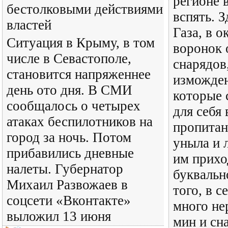
регионе 
бестолковыми действиями
вспять. З
властей
Газа, в 
Ситуация в Крыму, в том
воронок 
числе в Севастополе,
снарядов
становится напряженнее
изможде
день ото дня. В СМИ
которые 
сообщалось о четырех
для себя 
атаках беспилотников на
пропитан
город за ночь. Потом
уныла и 
прибавились дневные
им прихо
налеты. Губернатор
буквальн
Михаил Развожаев в
того, в с
соцсети «Вконтакте»
много не
выложил 13 июня
мин и сн