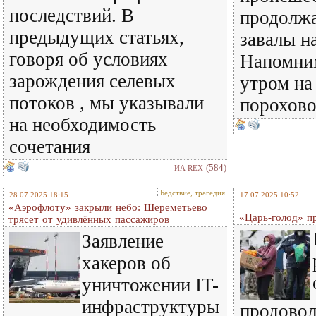
последствий. В
продолжа
предыдущих статьях,
завалы н
говоря об условиях
Напомним
зарождения селевых
утром на
потоков , мы указывали
порохово
на необходимость
сочетания
(584)
ИА REX
Бедствие, трагедия
28.07.2025 18:15
17.07.2025 10:52
«Аэрофлоту» закрыли небо: Шереметьево
«Царь-голод» п
трясет от удивлённых пассажиров
Заявление
хакеров об
уничтожении IT-
инфраструктуры
продово