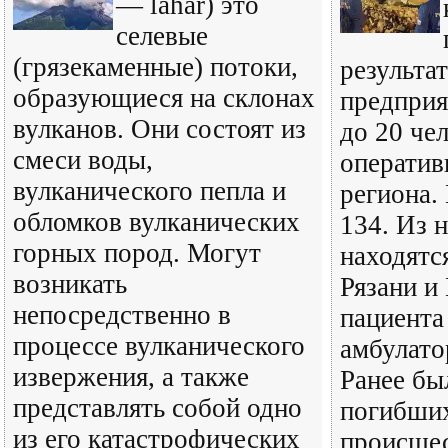
— lahar) это
селевые
(грязекаменные) потоки,
результа
образующиеся на склонах
предприя
вулканов. Они состоят из
до 20 че
смеси воды,
оператив
вулканического пепла и
региона.
обломков вулканических
134. Из 
горных пород. Могут
находятс
возникать
Рязани и
непосредственно в
пациента
процессе вулканического
амбулато
извержения, а также
Ранее бы
представлять собой одно
погибших
из его катастрофических
происшес