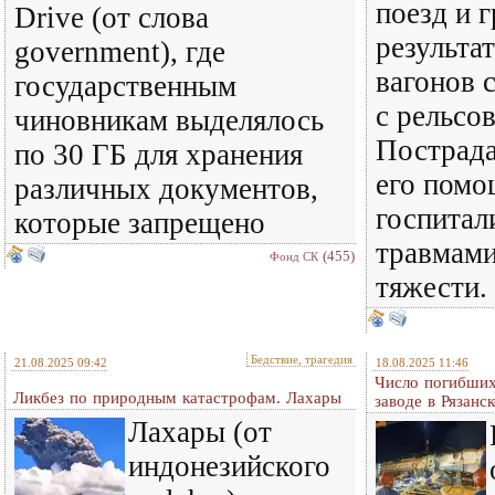
поезд и 
Drive (от слова
результа
government), где
вагонов 
государственным
с рельсов
чиновникам выделялось
Пострада
по 30 ГБ для хранения
его помо
различных документов,
госпитал
которые запрещено
травмами
(455)
Фонд СК
тяжести.
Бедствие, трагедия
21.08.2025 09:42
18.08.2025 11:46
Число погибших
Ликбез по природным катастрофам. Лахары
заводе в Рязанс
Лахары (от
индонезийского