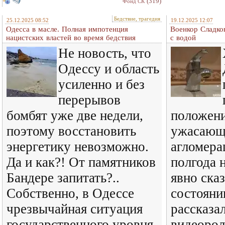
(319)
Фонд СК
Бедствие, трагедия
25.12.2025 08:52
19.12.2025 12:07
Одесса в масле. Полная импотенция
Военкор Сладко
нацистских властей во время бедствия
с водой
Не новость, что
Одессу и область
усиленно и без
перерывов
бомбят уже две недели,
положени
поэтому восстановить
ужасающе
энергетику невозможно.
агломера
Да и как?! От памятников
полгода 
Бандере запитать?..
явно ска
Собственно, в Одессе
состояни
чрезвычайная ситуация
рассказа
государственного уровня
видеорол