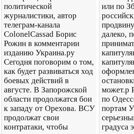
политической
или по З
журналистики, автор
российск
телеграм-канала
продвину
ColonelCassad Борис
далеко, п
Рожин в комментарии
принимат
изданию Украина.ру
капитуля
Сегодня поговорим о том,
капитуля
как будет развиваться ход
оформлен
боевых действий в
остановк
августе. В Запорожской
может.р 
области продолжатся бои
по Одесс
к западу от Орехова. ВСУ
портам У
продолжат свои
серьезн
контратаки, чтобы
градуса 