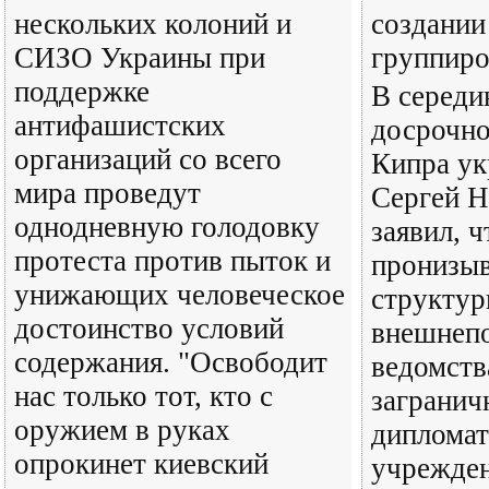
нескольких колоний и
создании
СИЗО Украины при
группир
поддержке
В середи
антифашистских
досрочно
организаций со всего
Кипра ук
мира проведут
Сергей 
однодневную голодовку
заявил, 
протеста против пыток и
пронизыв
унижающих человеческое
структу
достоинство условий
внешнепо
содержания. "Освободит
ведомств
нас только тот, кто с
загранич
оружием в руках
дипломат
опрокинет киевский
учрежде