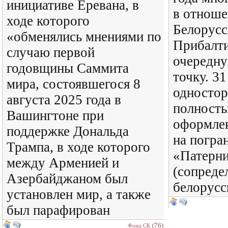
инициативе Еревана, в
в отнош
ходе которого
Белорусс
«обменялись мнениями по
Прибалти
случаю первой
очередн
годовщины Саммита
точку. 31
мира, состоявшегося 8
одностор
августа 2025 года в
полность
Вашингтоне при
оформлен
поддержке Дональда
на погра
Трампа, в ходе которого
«Патерн
между Арменией и
(сопреде
Азербайджаном был
белорусс
установлен мир, а также
был парафирован
(76)
Фонд СК