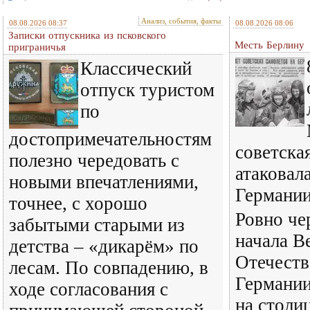
Анализ, события, факты
08.08.2026 08:37
08.08.2026 08:06
Записки отпускника из псковского
Месть Берлину
приграничья
Классический
отпуск туристом
по
достопримечательностям
советска
полезно чередовать с
атаковал
новыми впечатлениями,
Германи
точнее, с хорошо
Ровно че
забытыми старыми из
начала В
детства – «дикарём» по
Отечест
лесам. По совпадению, в
Германии
ходе согласования с
на столи