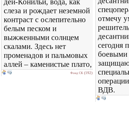
десантни
дей-Конильи, вода, как
спецопер
слеза и рождает неземной
отмечу у
контраст с ослепительно
решитель
белым песком и
десантни
выжженными солнцем
сегодня п
скалами. Здесь нет
боевыми
променадов и пальмовых
защищают
аллей – каменистые плато,
специаль
(192)
Фонд СК
операции
ВДВ.