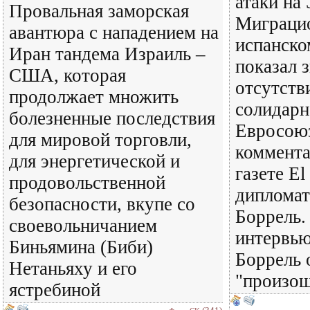
атаки на
Провальная заморская
Миграцио
авантюра с нападением на
испанско
Иран тандема Израиль –
показал 
США, которая
отсутств
продолжает множить
солидарн
болезненные последствия
Евросоюз
для мировой торговли,
коммента
для энергетической и
газете El
продовольственной
диплома
безопасности, вкупе со
Боррель.
своевольничанием
интервь
Биньямина (Биби)
Боррель 
Нетаньяху и его
"произош
ястребиной