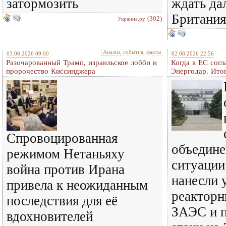
затормозить
ждать да
Британия
(302)
Украина.ру
Анализ, события, факты
03.08.2026 09:00
02.08.2026 22:56
Разочарованный Трамп, израильское лобби и
Когда в ЕС согл
пророчество Киссинджера
Энергодар. Итог
Спровоцированная
объедине
режимом Нетаньяху
ситуации
война против Ирана
нанесли 
привела к неожиданным
реакторн
последствия для её
ЗАЭС и 
вдохновителей