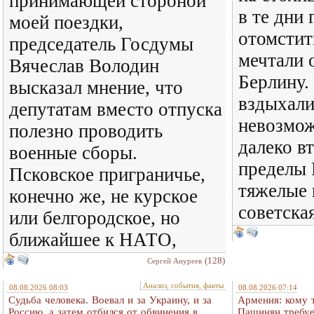
принимающей стороной
в те дни
моей поездки,
отомстит
председатель Госдумы
мечтали 
Вячеслав Володин
Берлину.
высказал мнение, что
вздыхали
депутатам вместо отпуска
невозмож
полезно проводить
далеко в
военные сборы.
пределы 
Псковское приграничье,
тяжелые 
конечно же, не курское
советска
или белгородское, но
ближайшее к НАТО,
(128)
Сергей Ануреев
Анализ, события, факты
08.08.2026 08:03
08.08.2026 07:14
Судьба человека. Воевал и за Украину, и за
Армения: кому 
Россию, а затем отбился от обвинения в
Пашинян требуе