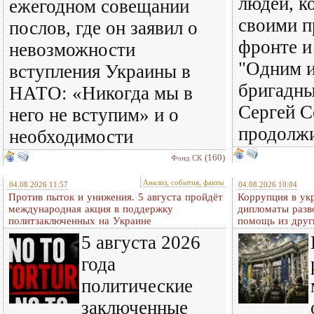
людей, к
ежегодном совещании
своими п
послов, где он заявил о
фронте и
невозможности
"Одним и
вступления Украины в
бригадны
НАТО: «Никогда мы в
Сергей С
него не вступим» и о
продолж
необходимости
(160)
Фонд СК
Анализ, события, факты
04.08.2026 11:57
04.08.2026 10:04
Против пыток и унижения. 5 августа пройдёт
Коррупция в ук
международная акция в поддержку
дипломаты разв
политзаключенных на Украине
помощь из друг
5 августа 2026
года
политические
заключенные