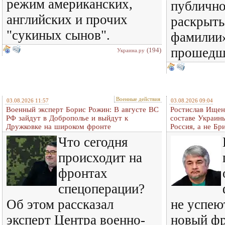
режим американских,
публичн
английских и прочих
раскрыть
"сукиных сынов".
фамилии»
прошедш
(194)
Украина.ру
Военные действия
03.08.2026 11:57
03.08.2026 09:04
Военный эксперт Борис Рожин: В августе ВС
Ростислав Ищенк
РФ зайдут в Доброполье и выйдут к
составе Украины
Дружковке на широком фронте
Россия, а не Бр
Что сегодня
происходит на
фронтах
спецоперации?
Об этом рассказал
не успею
эксперт Центра военно-
новый фр