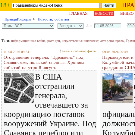
18+
ПР
ГЛАВНАЯ
НОВОСТИ
ВИДЕО
ПравдаИнформ
≈
Новости, события
Или:
–
Тэги:
,
,
,
,
информационная война
рост цен
искусственный интеллект
авторское право
Трамп
Анализ, события, факты
09.08.2026 09:54
09.08.2026 09:49
Отстранение генерала, "Эдельвейс" под
Наркокартели и
Славянском, польский спецназ. Хроника
Колумбией нача
событий на утро 8 августа
гражданин СШ
В США
отстранили
генерала,
отвечавшего за
координацию поставок
официаль
вооружений Украине. Под
должност
Славянск перебросили
Колумби