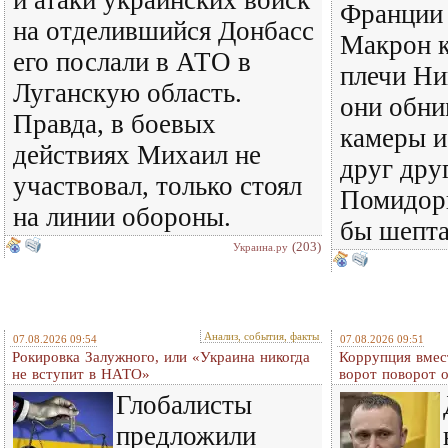
и атаки украинских войск
Франции
на отделившийся Донбасс
Макрон 
его послали в АТО в
плечи Ни
Луганскую область.
они обни
Правда, в боевых
камеры и
действиях Михаил не
друг дру
участвовал, только стоял
Помидоры
на линии обороны.
бы шепт
(203)
Украина.ру
Анализ, события, факты
07.08.2026 09:54
07.08.2026 09:51
Рокировка Залужного, или «Украина никогда
Коррупция вмес
не вступит в НАТО»
ворот поворот 
Глобалисты
предложили