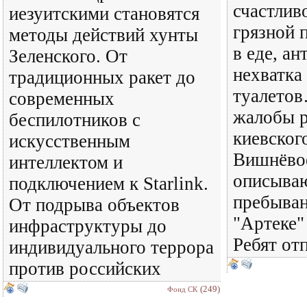
счастливо
иезуитскими становятся
грязной 
методы действий хунты
в еде, ан
Зеленского. От
нехватка
традиционных ракет до
туалетов
современных
жалобы р
беспилотников с
киевског
искусственным
Вишнёвое
интеллектом и
описываю
подключением к Starlink.
пребыван
От подрыва объектов
"Артеке"
инфраструктуры до
Ребят от
индивидуального террора
против российских
(249)
Фонд СК