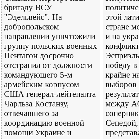
бригаду ВСУ
политиче
"Эдельвейс". На
этой лат
добропольском
стране м
направлении уничтожили
и на укр
группу польских военных
конфликт
Пентагон досрочно
Эсприэль
отстранил от должности
победу в
командующего 5-м
крайне н
армейским корпусом
выборов 
США генерал-лейтенанта
результа
Чарльза Костанзу,
между Аб
отвечавшего за
соперни
координацию военной
Сепедой,
помощи Украине и
предста