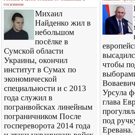
госизмене
Михаил
Найденко жил в
небольшом
посёлке в
европейс
Сумской области
высадилс
Украины, окончил
чтобы по
институт в Сумах по
выборам
экономической
Воваеви
специальности и с 2013
Урсула ф
года служил в
глава Ев
погранвойсках линейным
прогулял
пограничником После
под ручк
госпереворота 2014 года
Еревана.