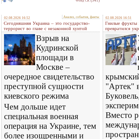
(341)
Фонд СК
Анализ, события, факты
02.08.2026 16:52
02.08.2026 16:51
Сегодняшняя Украина – это государство-
Гнилые фрукты и
террорист во главе с незаконной хунтой
превратился ук
Взрыв на
Кудринской
площади в
Москве –
очередное свидетельство
крымский
преступной сущности
"Артек" 
киевского режима
Буковель
эксперим
Чем дольше идет
Вместо р
специальная военная
междуна
операция на Украине, тем
простран
более изощренными и