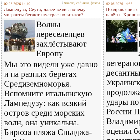
Анализ, события, факты
02.08.2026 14:40
02.08.2026 14:36
Лампедуза, Сеута, далее везде: почему
Поздравления с
мигранты бегают шустрее политиков?
налёты. Хроник
Волны
переселенцев
захлёстывают
Европу
ветерано
Мы это видели уже давно
десантны
и на разных берегах
Украинск
Средиземноморья.
продолж
Вспомните итальянскую
удары по
Лампедузу: как всякий
России П
остров среди морских
Владими
волн, она уникальна.
оценил б
Бирюза пляжа Спьяджа-