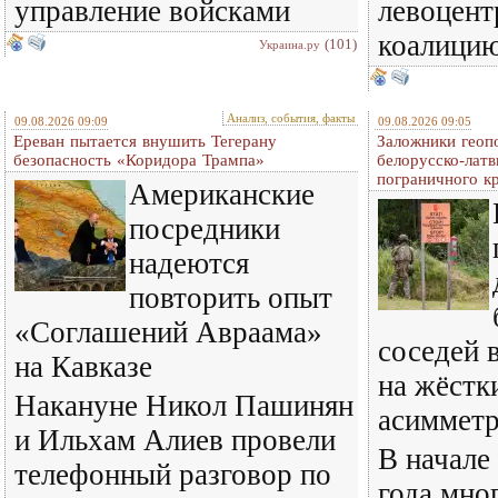
управление войсками
левоцент
коалици
(101)
Украина.ру
Анализ, события, факты
09.08.2026 09:09
09.08.2026 09:05
Ереван пытается внушить Тегерану
Заложники геопо
безопасность «Коридора Трампа»
белорусско-латв
пограничного к
Американские
посредники
надеются
повторить опыт
«Соглашений Авраама»
соседей 
на Кавказе
на жёстк
Накануне Никол Пашинян
асиммет
и Ильхам Алиев провели
В начале
телефонный разговор по
года мно