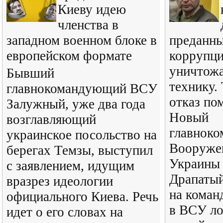
Киеву идею
членства в
западном военном блоке в
преданн
европейском формате
коррупц
уничтожа
Бывший
технику.
главнокомандующий ВСУ
отказ по
Залужный, уже два года
Новый
возглавляющий
главнок
украинское посольство на
Вооруже
берегах Темзы, выступил
Украины
с заявлением, идущим
Драпатый
вразрез идеологии
на коман
официального Киева. Речь
в ВСУ ло
идет о его словах на