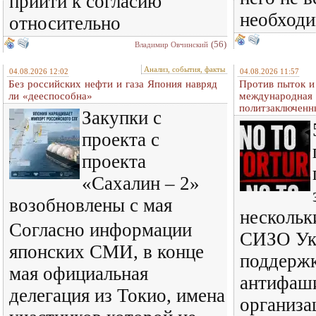
прийти к согласию
необход
относительно
(56)
Владимир Овчинский
Анализ, события, факты
04.08.2026 12:02
04.08.2026 11:57
Без российских нефти и газа Япония навряд
Против пыток и
ли «дееспособна»
международная 
политзаключенн
Закупки с
проекта с
проекта
«Сахалин – 2»
возобновлены с мая
нескольк
Согласно информации
СИЗО Ук
японских СМИ, в конце
поддерж
мая официальная
антифаш
делегация из Токио, имена
организа