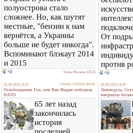
полуострова стало
искусст
сложнее. Но, как шутят
интеллек
местные, "бензин к нам
подключе
вернётся, а Украины
От подры
больше не будет никогда".
инфраст
Вспоминают блэкаут 2014
индивиду
и 2015
против р
(212)
Елена Мурзина
Анализ, события, факты
02.08.2026 14:41
02.08.2026 14:40
Освобождение Гоа, или Как Индия победила
Лампедуза, Сеут
НАТО
мигранты бегаю
65 лет назад
закончилась
история
последней