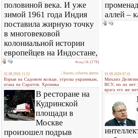
половиной века. И уже
променад
зимой 1961 года Индия
аллей – 
поставила жирную точку
в многовековой
колониальной истории
европейцев на Индостане,
(178)
Фонд СК
Анализ, события, факты
02.08.2026 11:22
02.08.2026 07:41
Взрыв на Садовом кольце, угрозы украинкам,
Михаил Делягин
атака на Саратов. Хроника
ВСУ, но их нет
врага его же м
В ресторане на
Кудринской
площади в
Москве
интеллек
произошел подрыв