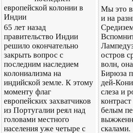
европейской колонии в
Мы это в
Индии
и на раз
65 лет назад
Средизем
правительство Индии
Вспомнит
решило окончательно
Лампедуз
закрыть вопрос с
остров с
последним наследием
волн, она
колониализма на
Бирюза п
индийской земле. К этому
дей-Кони
моменту флаг
слеза и 
европейских захватчиков
контраст
из Португалии реял над
белым пе
головами местного
выжженн
населения уже четыре с
скалами. 