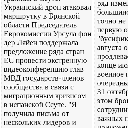
ряд изме
Украинский дрон атаковал
большинс
маршрутку в Брянской
точно не
области Председатель
первую о
Еврокомиссии Урсула фон
"бусифик
дер Ляйен поддержала
августа 
предложение ряда стран
продлева
ЕС провести экстренную
конце ию
видеоконференцию глав
военное 
МВД государств-членов
очередны
сообщества в связи с
31 октяб
миграционным кризисом
этом бро
в испанской Сеуте. "Я
сотрудни
получила письма от
важных п
нескольких лидеров и
приложен