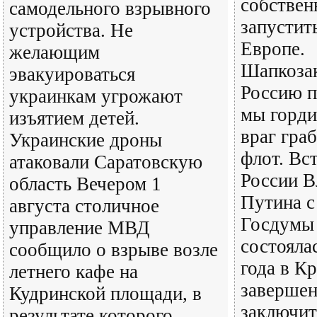
собствен
самодельного взрывного
запустит
устройства. Не
Европе.
желающим
Шапкозак
эвакуироваться
Россию п
украинкам угрожают
мы горди
изъятием детей.
враг гра
Украинские дроны
флот. Вс
атаковали Саратовскую
России В
область Вечером 1
Путина с
августа столичное
Госдумы 
управление МВД
состояла
сообщило о взрыве возле
года в К
летнего кафе на
завершен
Кудринской площади, в
заключит
результате которого