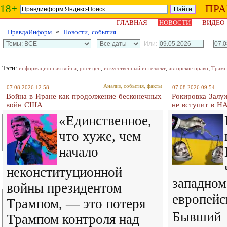
18+
ПР
ГЛАВНАЯ
НОВОСТИ
ВИДЕО
ПравдаИнформ
≈
Новости, события
Или:
–
Тэги:
,
,
,
,
информационная война
рост цен
искусственный интеллект
авторское право
Трамп
Анализ, события, факты
07.08.2026 12:58
07.08.2026 09:54
Война в Иране как продолжение бесконечных
Рокировка Залу
войн США
не вступит в Н
«Единственное,
что хуже, чем
начало
неконституционной
западном
войны президентом
европейс
Трампом, — это потеря
Бывший
Трампом контроля над