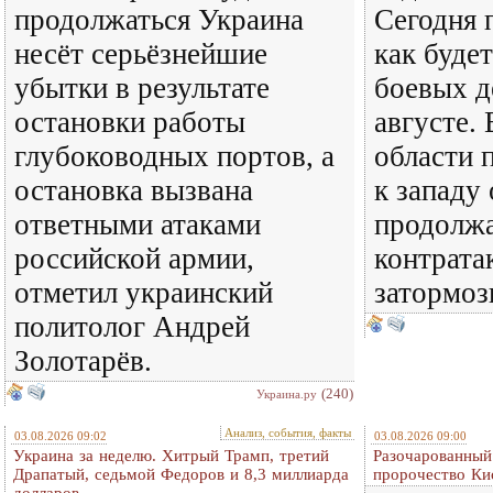
продолжаться Украина
Сегодня 
несёт серьёзнейшие
как будет
убытки в результате
боевых д
остановки работы
августе.
глубоководных портов, а
области 
остановка вызвана
к западу
ответными атаками
продолжа
российской армии,
контрата
отметил украинский
затормоз
политолог Андрей
Золотарёв.
(240)
Украина.ру
Анализ, события, факты
03.08.2026 09:02
03.08.2026 09:00
Украина за неделю. Хитрый Трамп, третий
Разочарованный
Драпатый, седьмой Федоров и 8,3 миллиарда
пророчество Ки