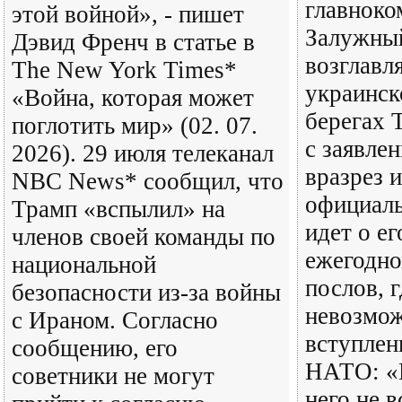
главнок
этой войной», - пишет
Залужный
Дэвид Френч в статье в
возглав
The New York Times*
украинск
«Война, которая может
берегах 
поглотить мир» (02. 07.
с заявле
2026). 29 июля телеканал
вразрез 
NBC News* сообщил, что
официаль
Трамп «вспылил» на
идет о ег
членов своей команды по
ежегодн
национальной
послов, г
безопасности из-за войны
невозмо
с Ираном. Согласно
вступлен
сообщению, его
НАТО: «
советники не могут
него не 