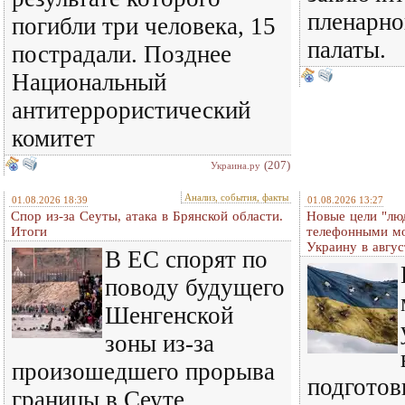
пленарно
погибли три человека, 15
палаты.
пострадали. Позднее
Национальный
антитеррористический
комитет
(207)
Украина.ру
Анализ, события, факты
01.08.2026 18:39
01.08.2026 13:27
Спор из-за Сеуты, атака в Брянской области.
Новые цели "лю
Итоги
телефонными м
Украину в авгус
В ЕС спорят по
поводу будущего
Шенгенской
зоны из-за
произошедшего прорыва
подготов
границы в Сеуте.