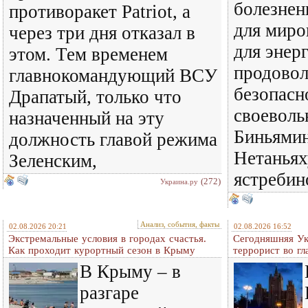
болезнен
противоракет Patriot, а
для миро
через три дня отказал в
для энер
этом. Тем временем
продовол
главнокомандующий ВСУ
безопасн
Драпатый, только что
своеволь
назначенный на эту
Биньямин
должность главой режима
Нетаньях
Зеленским,
ястребин
(272)
Украина.ру
Анализ, события, факты
02.08.2026 20:21
02.08.2026 16:52
Экстремальные условия в городах счастья.
Сегодняшняя Ук
Как проходит курортный сезон в Крыму
террорист во гл
В Крыму – в
разгаре