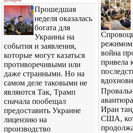
долларов
Прошедшая
неделя оказалась
богата для
Спровоц
Украины на
режимом
события и заявления,
война пр
которые могут казаться
привела 
противоречивыми или
последст
даже странными. Но на
вдохнови
самом деле таковыми не
Провальн
являются Так, Трамп
авантюра
сначала пообещал
Иран тан
предоставить Украине
США, ко
лицензию на
продолж
производство