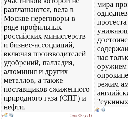
участников которой не
мира про
разглашаются, вела в
одноднев
Москве переговоры в
протеста
ряде профильных
унижающ
российских министерств
достоинс
и бизнес-ассоциаций,
содержан
включая производителей
нас тольк
удобрений, палладия,
оружием 
алюминия и других
опрокине
металлов, а также
режим ам
поставщиков сжиженного
английск
природного газа (СПГ) и
"сукиных
нефти.
(281)
Фонд СК
1