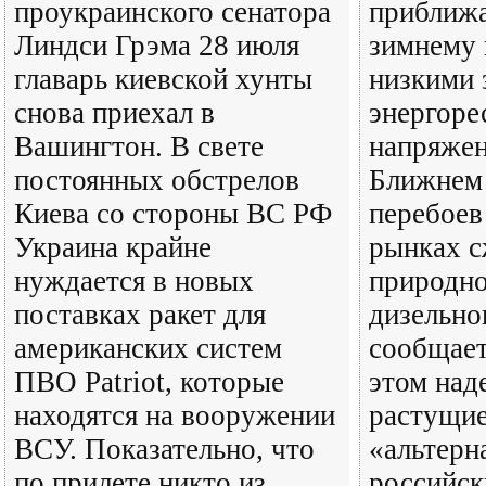
проукраинского сенатора
приближа
Линдси Грэма 28 июля
зимнему 
главарь киевской хунты
низкими 
снова приехал в
энергоре
Вашингтон. В свете
напряжен
постоянных обстрелов
Ближнем 
Киева со стороны ВС РФ
перебоев
Украина крайне
рынках 
нуждается в новых
природно
поставках ракет для
дизельно
американских систем
сообщает
ПВО Patriot, которые
этом над
находятся на вооружении
растущи
ВСУ. Показательно, что
«альтерн
по прилете никто из
российск