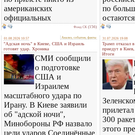
американских
по больш
официальных
остаются
(156)
Фонд СК
Анализ, события, факты
01.08.2026 10:57
31.07.2026 19:08
"Адская ночь" в Киеве, США и Израиль
Трамп отказал 
готовят удар. Хроника
приедут в Киев
Итоги
СМИ сообщили
о подготовке
США и
Израилем
масштабного удара по
Зеленском
Ирану. В Киеве заявили
прилетал
об "адской ночи",
300 ракет
Минобороны РФ назвало
этого пр
цели ударов Соединённые