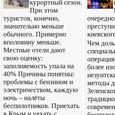
курортный сезон.
При этом
туристов, конечно,
очередно
значительно меньше
преступн
обычного. Примерно
киевског
вполовину меньше.
Чем доль
Местные отели дают
специаль
свою оценку:
операция
заполняемость упала на
более из
40% Причины понятны:
иезуитск
проблемы с бензином и
методы д
электричеством, каждую
Зеленско
ночь – налёты
традицио
беспилотников. Приехать
совреме
в Крым и уехать с
беспилот