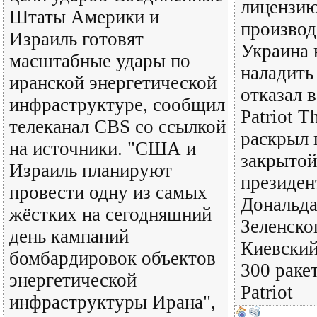
лицензию
Штаты Америки и
производ
Израиль готовят
Украина 
масштабные удары по
наладить
иранской энергетической
отказал в
инфраструктуре, сообщил
Patriot T
телеканал CBS со ссылкой
раскрыл 
на источники. "США и
закрытой
Израиль планируют
президе
провести одну из самых
Дональда
жёстких на сегодняшний
Зеленско
день кампаний
Киевский
бомбардировок объектов
300 раке
энергетической
Patriot
инфраструктуры Ирана",