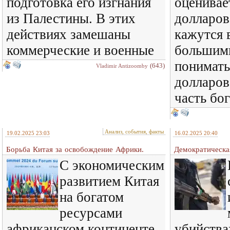
подготовка его изгнания
оценивае
из Палестины. В этих
долларов
действиях замешаны
кажутся 
коммерческие и военные
большим
понимать,
(643)
Vladimir Antizoomby
долларов 
часть бо
Анализ, события, факты
19.02.2025 23:03
16.02.2025 20:40
Борьба Китая за освобождение Африки.
Демократическа
С экономическим
развитием Китая
на богатом
ресурсами
африканском континенте
убийства