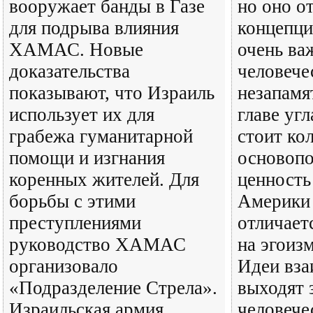
вооружает банды в Газе
но оно о
для подрыва влияния
концепци
ХАМАС. Новые
очень ва
доказательства
человече
показывают, что Израиль
незапамя
использует их для
главе уг
грабежа гуманитарной
стоит ко
помощи и изгнания
основоп
коренных жителей. Для
ценность
борьбы с этими
Америки 
преступлениями
отличает
руководство ХАМАС
на эгоиз
организовало
Идеи вза
«Подразделение Стрела».
выходят 
Израильская армия
человече