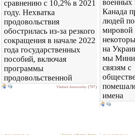
военных 
сравнению с 10,2% в 2021
Канада п
году. Нехватка
людей по
продовольствия
мировой 
обострилась из-за резкого
некоторы
сокращения в начале 2022
на Украи
года государственных
мы Мини
пособий, включая
связям с
программы
обществ
продовольственной
помешало
(707)
Vladimir Antizoomby
имена
Анализ, события, факты