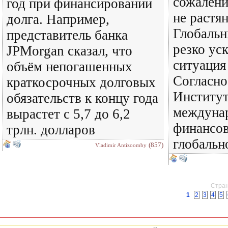
сожалени
год при финансировании
не растян
долга. Например,
Глобальн
представитель банка
резко ус
JPMorgan сказал, что
ситуация
объём непогашенных
Согласно
краткосрочных долговых
Институ
обязательств к концу года
междуна
вырастет с 5,7 до 6,2
финансов
трлн. долларов
глобальн
(857)
Vladimir Antizoomby
Стран
1
2
3
4
5