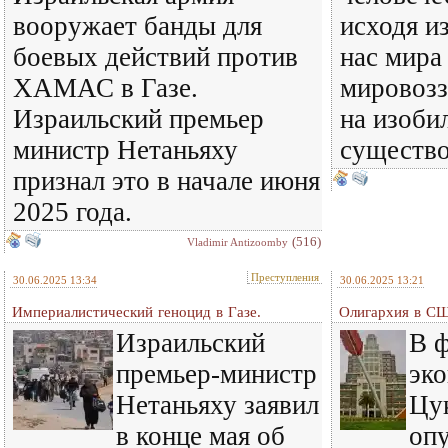
вооружает банды для
исходя и
боевых действий против
нас мира
ХАМАС в Газе.
мировозз
Израильский премьер
на изоби
министр Нетаньяху
существ
признал это в начале июня
2025 года.
(516)
Vladimir Antizoomby
Преступления
30.06.2025 13:34
30.06.2025 13:21
Империалистический геноцид в Газе.
Олигархия в С
Израильский
В 
премьер-министр
эко
Нетаньяху заявил
Цу
в конце мая об
оп