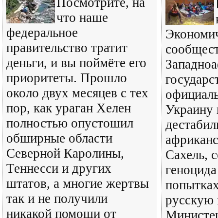
Посмотрите, на
что наше
федеральное
Экономи
правительство тратит
сообщес
деньги, и вы поймёте его
Западно
приоритеты. Прошло
государ
около двух месяцев с тех
официаль
пор, как ураган Хелен
Украину 
полностью опустошил
дестабил
обширные области
африканс
Северной Каролины,
Сахель, 
Теннесси и других
геноцида
штатов, а многие жертвы
попытках
так и не получили
русскую 
никакой помощи от
Министе