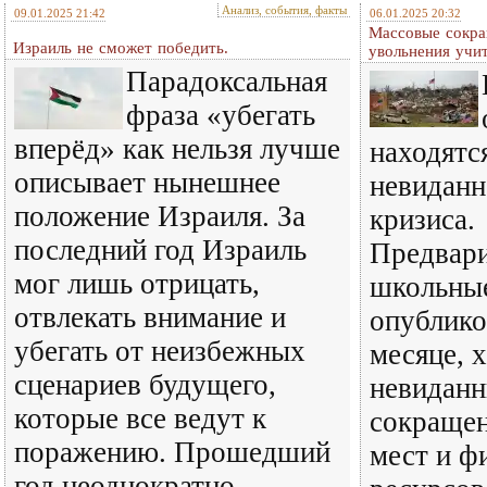
Анализ, события, факты
09.01.2025 21:42
06.01.2025 20:32
Массовые сокр
Израиль не сможет победить.
увольнения учи
Парадоксальная
фраза «убегать
вперёд» как нельзя лучше
находятс
описывает нынешнее
невиданн
положение Израиля. За
кризиса.
последний год Израиль
Предвар
мог лишь отрицать,
школьны
отвлекать внимание и
опублико
убегать от неизбежных
месяце, 
сценариев будущего,
невидан
которые все ведут к
сокраще
поражению. Прошедший
мест и ф
год неоднократно