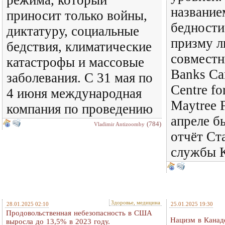
режима, который
название
приносит только войны,
бедности
диктатуру, социальные
призму л
бедствия, климатические
совместн
катастрофы и массовые
Banks Ca
заболевания. С 31 мая по
Centre fo
4 июня международная
Maytree 
компания по проведению
апреле б
(784)
Vladimir Antizoomby
отчёт Ст
службы 
Здоровье, медицина
28.01.2025 02:10
25.01.2025 19:30
Продовольственная небезопасность в США
Нацизм в Канад
выросла до 13,5% в 2023 году.