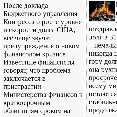
После доклада
Бюджетного управления
Конгресса о росте уровня
поздравл
и скорости долга США,
долг в 3
всё чаще звучат
– немалы
предупреждения о новом
никогда 
финансовом кризисе.
гору долг
Известные финансисты
она рухн
говорят, что проблема
просроче
заключается в
всему ми
пристрастии
остаются
Министерства финансов к
стабильн
краткосрочным
продолжа
облигациям сроком на 1