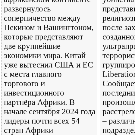
развернулось
представ
соперничество между
религиоз
Пекином и Вашингтоном,
после за
которые представляют
созданн
две крупнейшие
ультрапр
экономики мира. Китай
террорис
уже вытеснил США и ЕС
группиро
с места главного
Liberatio
торгового и
Сообщает
инвестиционного
последни
партнёра Африки. В
произошл
начале сентября 2024 года
расстрел
лидеры почти всех 54
– различ
стран Африки
подразде