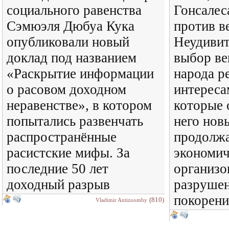
социального равенства
Гонсалес
Сэмюэля Дюбуа Кука
против в
опубликовали новый
Неудивит
доклад под названием
выбор ве
«Раскрытие информации
народа р
о расовом доходном
интерес
неравенстве», в котором
которые 
попытались развенчать
него нов
распространённые
продолж
расистские мифы. За
экономич
последние 50 лет
организо
доходный разрыв
разрушен
покорени
(810)
Vladimir Antizoomby