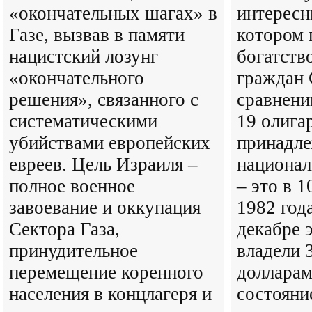
«окончательных шагах» в
интересн
Газе, вызвав в памяти
котором 
нацистский лозунг
богатств
«окончательного
граждан
решения», связанного с
сравнени
систематическими
19 олиг
убийствами европейских
принадл
евреев. Цель Израиля –
национал
полное военное
– это в 1
завоевание и оккупация
1982 год
Сектора Газа,
декабре 
принудительное
владели 3
перемещение коренного
долларам
населения в концлагеря и
состоян