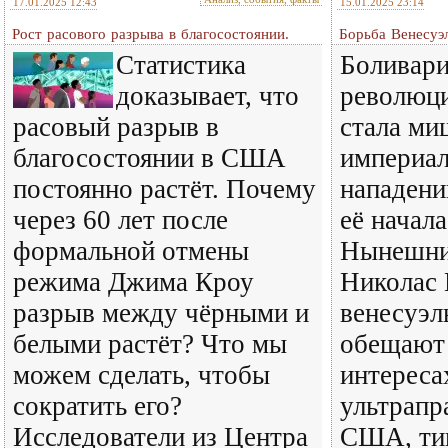
17.01.2025 12:43
15.01.2025 23:14
Рост расового разрыва в благосостоянии.
Борьба Венесуэ
Статистика
Боливари
доказывает, что
революци
расовый разрыв в
стала м
благосостоянии в США
империал
постоянно растёт. Почему
нападени
через 60 лет после
её начала
формальной отмены
Нынешни
режима Джима Кроу
Николас 
разрыв между чёрными и
венесуэл
белыми растёт? Что мы
обещают 
можем сделать, чтобы
интереса
сократить его?
ультрапр
Исследователи из Центра
США, ти