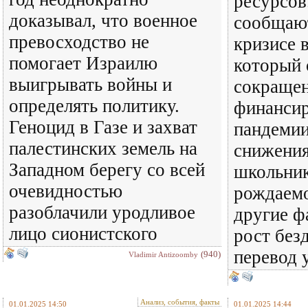
ресурсо
доказывал, что военное
сообщаю
превосходство не
кризисе 
помогает Израилю
который 
выигрывать войны и
сокраще
определять политику.
финансир
Геноцид в Газе и захват
пандеми
палестинских земель на
снижения
Западном берегу со всей
школьник
очевидностью
рождаем
разоблачили уродливое
другие ф
лицо сионистского
рост без
перевод 
(940)
Vladimir Antizoomby
Анализ, события, факты
01.01.2025 14:50
01.01.2025 14:44