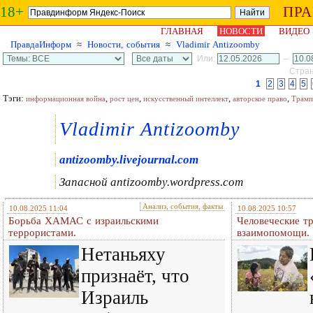
18+
ПР
ГЛАВНАЯ
НОВОСТИ
ВИДЕО
ПравдаИнформ
≈
Новости, события
≈
Vladimir Antizoomby
Или:
–
Стран
1
2
3
4
5
Тэги:
,
,
,
,
информационная война
рост цен
искусственный интеллект
авторское право
Трамп
Vladimir Antizoomby
antizoomby.livejournal.com
Запасной
antizoomby.wordpress.com
Анализ, события, факты
10.08.2025 11:04
10.08.2025 10:57
Борьба ХАМАС с израильскими
Человеческие т
террористами.
взаимопомощи.
Нетаньяху
признаёт, что
Израиль