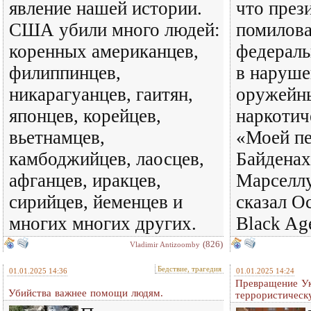
явление нашей истории.
что през
США убили много людей:
помилова
коренных американцев,
федерал
филиппинцев,
в наруше
никарагуанцев, гаитян,
оружейн
японцев, корейцев,
наркотич
вьетнамцев,
«Моей п
камбоджийцев, лаосцев,
Байденах
афганцев, иракцев,
Марселлу
сирийцев, йеменцев и
сказал О
многих многих других.
Black Ag
(826)
Vladimir Antizoomby
Бедствие, трагедия
01.01.2025 14:36
01.01.2025 14:24
Превращение Ук
Убийства важнее помощи людям.
террористическ