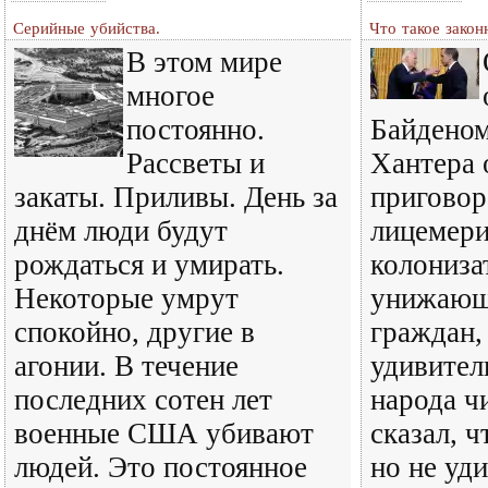
Серийные убийства.
Что такое закон
В этом мире
многое
постоянно.
Байденом
Рассветы и
Хантера 
закаты. Приливы. День за
приговор
днём люди будут
лицемери
рождаться и умирать.
колониза
Некоторые умрут
унижающ
спокойно, другие в
граждан,
агонии. В течение
удивител
последних сотен лет
народа ч
военные США убивают
сказал, ч
людей. Это постоянное
но не уд