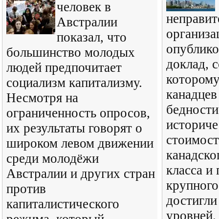
человек в
неправит
Австралии
организа
показал, что
опублико
большинство молодых
доклад, 
людей предпочитает
которому
социализм капитализму.
канадцев
Несмотря на
бедности
ограниченность опросов,
историче
их результаты говорят о
стоимост
широком левом движении
канадско
среди молодёжи
класса и
Австралии и других стран
крупного
против
достигли
капиталистического
уровней.