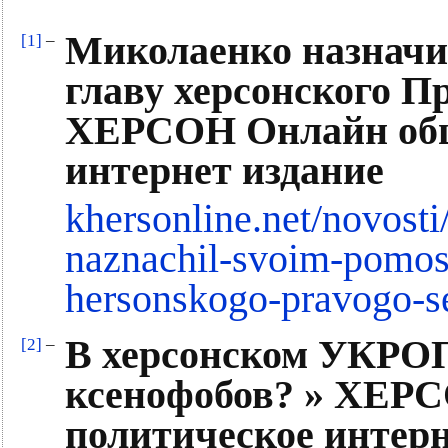
Миколаенко назначи
[1]
–
главу херсонского П
ХЕРСОН Онлайн общ
интернет издание
khersonline.net/novost
naznachil-svoim-pomos
hersonskogo-pravogo-s
В херсонском УКРОП
[2]
–
ксенофобов? » ХЕР
политическое интерн