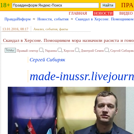
18+
ПР
ГЛАВНАЯ
НОВОСТИ
ВИДЕО
ПравдаИнформ
≈
Новости, события
≈
Скандал в Херсоне. Помощником 
13.01.2016
, 08:17
Анализ, события, факты
Скандал в Херсоне. Помощником мэра назначили расиста и гомо
,
,
,
,
Правый сектор
Украина
Херсон
Дмитрий Семен
Сергей Сибиряк
Сергей Сибиряк
made-inussr.livejour