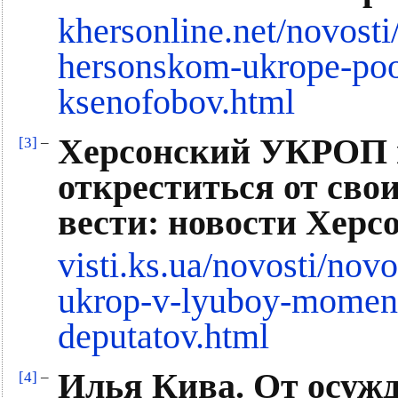
khersonline.net/novost
hersonskom-ukrope-poos
ksenofobov.html
Херсонский УКРОП 
[3]
–
откреститься от сво
вести: новости Херс
visti.ks.ua/novosti/nov
ukrop-v-lyuboy-moment-
deputatov.html
Илья Кива. От осужд
[4]
–