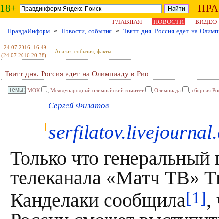
18+
ПР
ГЛАВНАЯ
НОВОСТИ
ВИДЕО
ПравдаИнформ
≈
Новости, события
≈
Твитт дня. Россия едет на Олимп
24.07.2016
, 16:49
Анализ, события, факты
(24.07.2016 20:38)
Твитт дня. Россия едет на Олимпиаду в Рио
,
,
,
МОК
Международный олимпийский комитет
Олимпиада
сборная Ро
Сергей Филатов
serfilatov.livejournal
Только что генеральный
телеканала «Матч ТВ» Т
[1]
Канделаки сообщила
,