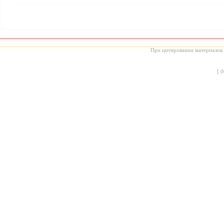
При цитировании материалов с
[
0