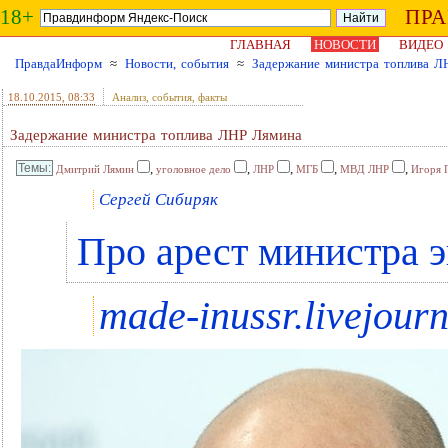
18+
ПР
ГЛАВНАЯ
НОВОСТИ
ВИДЕО
ПравдаИнформ
≈
Новости, события
≈
Задержание министра топлива Л
18.10.2015
, 08:33
Анализ, события, факты
Задержание министра топлива ЛНР Лямина
,
,
,
,
,
Дмитрий Лямин
уголовное дело
ЛНР
МГБ
МВД ЛНР
Игоря 
Сергей Сибиряк
Про арест министра 
made-inussr.livejour