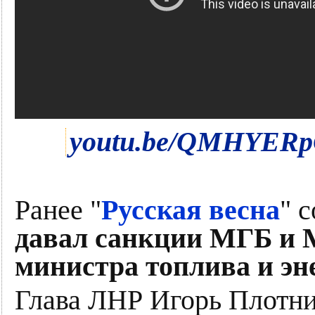
youtu.be/QMHYERp
Ранее "
Русская весна
" 
давал санкции МГБ и 
министра топлива и эн
Глава ЛНР Игорь Плотни