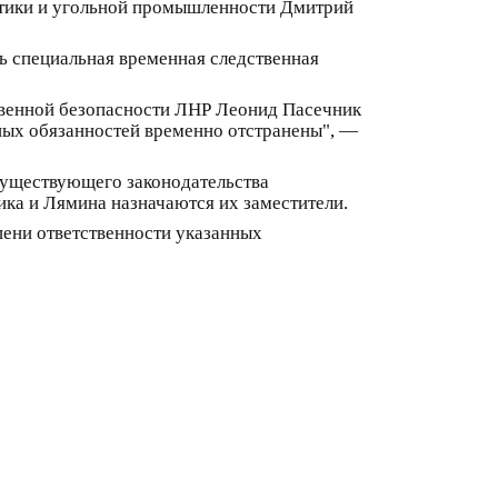
тики и угольной промышленности Дмитрий
дь специальная временная следственная
ственной безопасности ЛНР Леонид Пасечник
ных обязанностей временно отстранены", —
существующего законодательства
ика и Лямина назначаются их заместители.
пени ответственности указанных