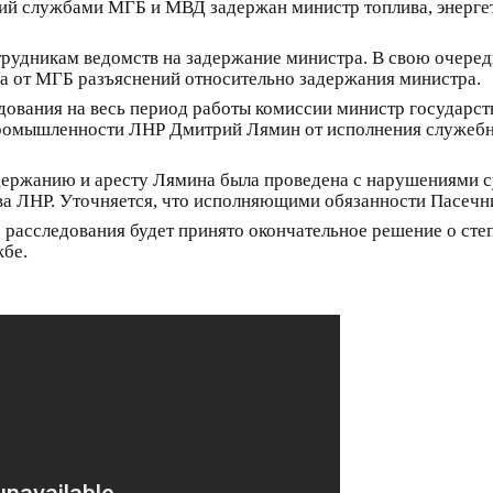
й службами МГБ и МВД задержан министр топлива, энерге
отрудникам ведомств на задержание министра. В свою очере
а от МГБ разъяснений относительно задержания министра.
едования на весь период работы комиссии министр государ
 промышленности ЛНР Дмитрий Лямин от исполнения служеб
задержанию и аресту Лямина была проведена с нарушениями 
тва ЛНР. Уточняется, что исполняющими обязанности Пасечн
 расследования будет принято окончательное решение о сте
жбе.