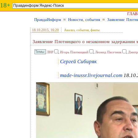
18+
ГЛАВ
ПравдаИнформ
≈
Новости, события
≈
Заявление Плотн
18.10.2015
, 16:20
Анализ, события, факты
Заявление Плотницкого о незаконном задержании
,
,
,
ЛНР
Игорь Плотницкий
Леонид Пасечник
Дмитр
Сергей Сибиряк
made-inussr.livejournal.com
18.10.