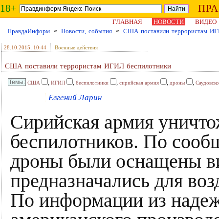
18+
ПР
ГЛАВНАЯ
НОВОСТИ
ВИДЕО
ПравдаИнформ
≈
Новости, события
≈
США поставили террористам ИГ
28.10.2015
, 10:44
Военные действия
США поставили террористам ИГИЛ беспилотники
,
,
,
,
,
США
ИГИЛ
беспилотники
сирийская армия
дроны
Саудовск
Евгений Ларин
Сирийская армия уничто
беспилотников. По сооб
дроны были оснащены в
предназначались для воз
По информации из надеж