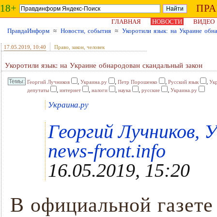
18+
ПР
ГЛАВНАЯ
НОВОСТИ
ВИДЕО
ПравдаИнформ
≈
Новости, события
≈
Укоротили язык: на Украине обн
17.05.2019
, 10:40
Право, закон, человек
Укоротили язык: на Украине обнародован скандальный закон
,
,
,
,
Георгий Лучников
Украина.ру
Петр Порошенко
Русский язык
Ук
,
,
,
,
,
депутаты
интернет
налоги
наука
русские
Украина.ру
Украина.ру
Георгий Лучников, У
news-front.info
16.05.2019, 15:20
В официальной газете