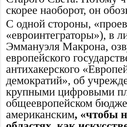
скорее наоборот, он обоз
С одной стороны, «прое
«евроинтеграторы»), в л
Эммануэля Макрона, оз
европейского государств
антихакерского «Европей
демократий», об учрежде
крупными цифровыми пл
общеевропейском бюджет
американским
, «чтобы 
областях, как искусст