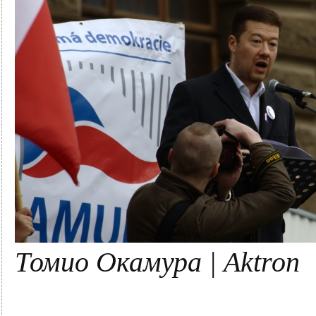
Томио Окамура | Aktron