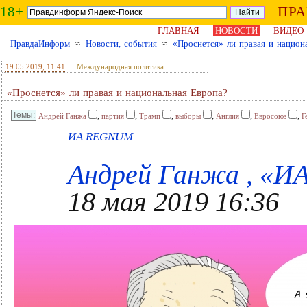
18+
ПР
ГЛАВНАЯ
НОВОСТИ
ВИДЕО
ПравдаИнформ
≈
Новости, события
≈
«Проснется» ли правая и национ
19.05.2019
, 11:41
Международная политика
«Проснется» ли правая и национальная Европа?
,
,
,
,
,
,
Андрей Ганжа
партия
Трамп
выборы
Англия
Евросоюз
Г
ИА REGNUM
Андрей Ганжа , «И
18 мая 2019 16:36