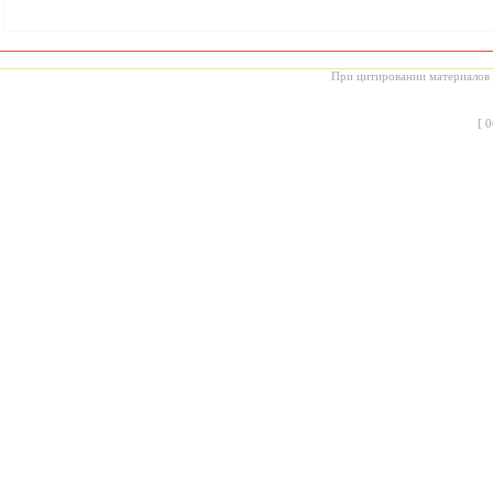
При цитировании материалов с
[
0