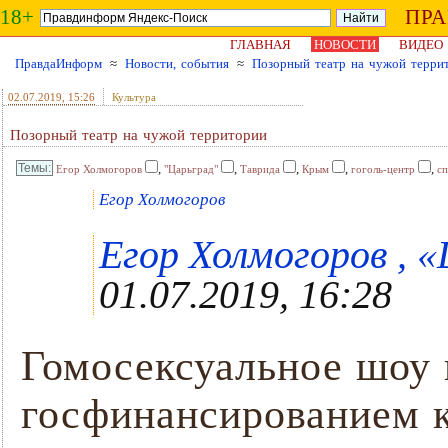
18+
ПР
ГЛАВНАЯ
НОВОСТИ
ВИДЕО
ПравдаИнформ
≈
Новости, события
≈
Позорный театр на чужой терри
02.07.2019
, 15:26
Культура
Позорный театр на чужой территории
,
,
,
,
,
Егор Холмогоров
"Царьград"
Таврида
Крым
гоголь-центр
сп
Eгор Холмогоров
Егор Холмогоров , «
01.07.2019, 16:28
Гомосексуальное шоу 
госфинансированием к