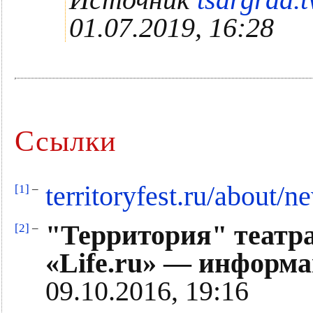
Источник
tsargrad.t
01.07.2019, 16:28
Ссылки
territoryfest.ru/about/
[1]
–
"Территория" театра
[2]
–
«Life.ru» — информ
09.10.2016, 19:16