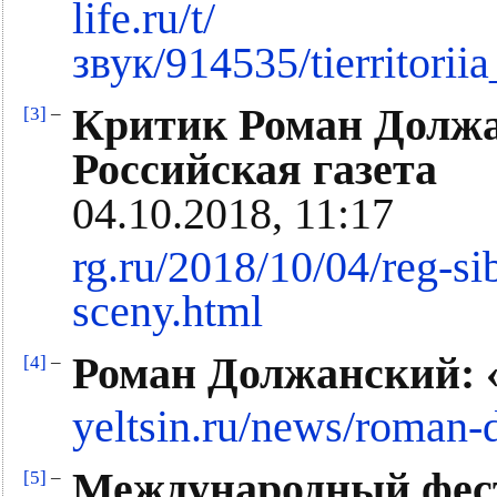
life.ru/t/
звук/914535/tierritori
Критик Роман Должа
[3]
–
Российская газета
04.10.2018, 11:17
rg.ru/2018/10/04/reg-si
sceny.html
Роман Должанский: «
[4]
–
yeltsin.ru/news/roman-d
Международный фес
[5]
–