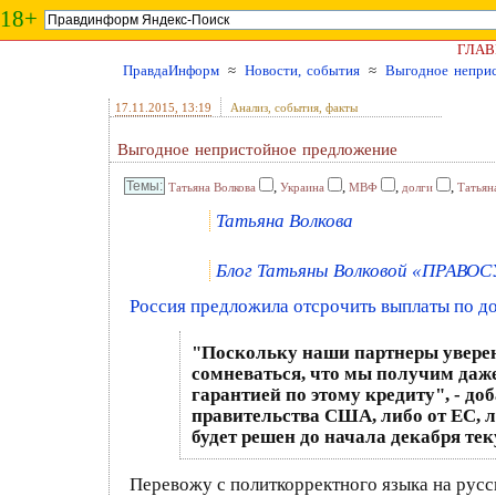
18+
ГЛАВ
ПравдаИнформ
≈
Новости, события
≈
Выгодное непри
17.11.2015
, 13:19
Анализ, события, факты
Выгодное непристойное предложение
,
,
,
,
Татьяна Волкова
Украина
МВФ
долги
Татьян
Татьяна Волкова
Блог Татьяны Волковой «ПРАВОСУ
Россия предложила отсрочить выплаты по до
"Поскольку наши партнеры уверены
сомневаться, что мы получим даже
гарантией по этому кредиту", - до
правительства США, либо от ЕС, л
будет решен до начала декабря те
Перевожу с политкорректного языка на русск