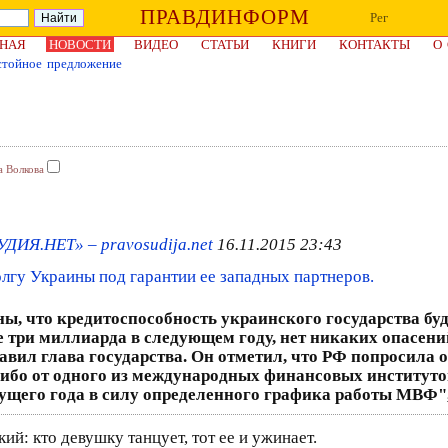
ПРАВДИНФОРМ
Рег
НАЯ
НОВОСТИ
ВИДЕО
СТАТЬИ
КНИГИ
КОНТАКТЫ
О
стойное предложение
а Волкова
ДИЯ.НЕТ» – pravosudija.net
16.11.2015 23:43
лгу Украины под гарантии ее западных партнеров.
, что кредитоспособность украинского государства буде
 три миллиарда в следующем году, нет никаких опасени
бавил глава государства. Он отметил, что РФ попросила 
ибо от одного из международных финансовых институтов
кущего года в силу определенного графика работы МВФ"
ий: кто девушку танцует, тот ее и ужинает.