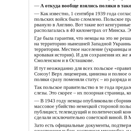
—
А откуда вообще взялись поляки в так
— Как известно, 1 сентября 1939 года согл
польских войск было сломлено. Польское пр
рвануло в Англию. Вот такие вот кенгурины
располагалась в 40 километрах от Минска. Э
Где была гарантия, что немцы на это не реш
на территорию нынешней Западной Украины и
территории. Местное население (украинцы 
кровавая история). И для сохранения их же
Смоленском и в Осташкове.
И тут неожиданно для всех польское «правит
Союзу! Верх лицемерия, цинизма и полное о
поляки сразу поменяли статус – из разряда
Так польское правительство в те года преда
слезы. Это скорее – их позорная страница, 
— В 1943 году немцы опубликовали сборник
массовое убийство немецкой стороной польс
публицист, телеведущий и политический кон
сделали исключительно советской виной. В 
Зато есть официальные документы, подтверж
ожесточенные бои, настоящая мясорубка, и 