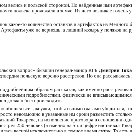
ном велись и польской стороной. Но найденные ими артефак
 почти полвека пролежали в земле. Из чего возникает очень 
копок какое-то количество останков и артефактов из Медного
. Артефакты уже не вернешь, а лишний козырь у поляков на 
«польский вопрос» бывший генерал-майор КГБ
Дмитрий Тока
твердил польскую версию расстрелов. Но она рассыпалась
 подробнейшим образом рассказав, как именно расстреливал
ехническими подробностями, физически не вписывающимися в
трел должен был происходить.
ьно обошел все закоулки, чтобы своими глазами убедиться, ч
просто невозможно в указанные им сроки разместить столько
оказаний Токарева, на исполнение приговора в отношении од
асстрел 250 человек (а именно на этой цифре настаивал Тока
илась весной исключительно в темное время суток. То есть н