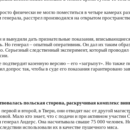
росто физически не могло поместиться в четыре камерах раз
 генерала, расстрел производился на открытом пространств
и и вынудили дать признательные показания, вписывающиеся
нь. Но генерал – опытный оперативник. Он дал их таким обра
о. Серьезный следственный эксперимент, который проводил 
сии.
е подтвердит казенную версию – его «загрызут». Но также по
оил допрос так, чтобы в суде его показания гарантировано з
вовалась польская сторона, раскручивая комплекс вин
ервой и второй, в Твери, они отводят нас от другой магис
овой. Мало кто знает, что с подачи и при активном участии
 генерал Андерс. Она насчитывала свыше 75 000 человек. Но
следствии использовали их в качестве пушечного мяса.