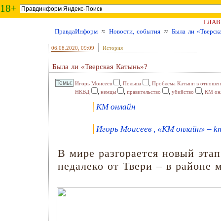
18+
ГЛАВ
ПравдаИнформ
≈
Новости, события
≈
Была ли «Тверск
06.08.2020
, 09:09
История
Была ли «Тверская Катынь»?
,
,
Игорь Моисеев
Польша
Проблема Катыни в отношен
,
,
,
,
НКВД
немцы
правительство
убийство
КМ он
КМ онлайн
Игорь Моисеев , «КМ онлайн» – k
В мире разгорается новый этап
недалеко от Твери – в районе