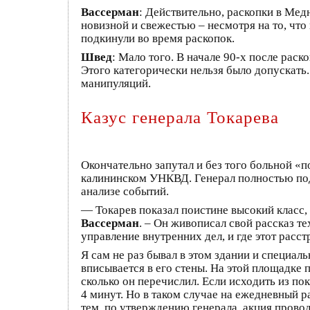
Вассерман
: Действительно, раскопки в Мед
новизной и свежестью – несмотря на то, что
подкинули во время раскопок.
Швед
: Мало того. В начале 90-х после рас
Этого категорически нельзя было допускать
манипуляций.
Казус генерала Токарева
Окончательно запутал и без того больной 
калининском УНКВД. Генерал полностью под
анализе событий.
— Токарев показал поистине высокий класс,
Вассерман
. – Он живописал свой рассказ т
управление внутренних дел, и где этот расс
Я сам не раз бывал в этом здании и специал
вписывается в его стены. На этой площадке 
сколько он перечислил. Если исходить из п
4 минут. Но в таком случае на ежедневный р
тем, по утверждению генерала, акция провод