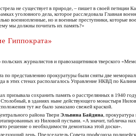
стрела не существует в природе, – пишет в своей петиции Ка
амках уголовного дела, которое расследовала Главная военн
лько военнопленные, но и военные преступники, которые во
ему мы должны почитать их память?»
ме Гиппократа»
ю польских журналистов и правозащитников тверского «Мем
ета по представлению прокуратуры были сняты две мемориал
гда в этих стенах располагалось Управление НКВД по Калини
ках призывала сохранить память о расстрелянных в 1940 го
е Столобный, в зданиях ныне действующего монастыря Нилов
сположения тут же было замазано свежей краской.
Центрального района Твери
Эльвина Байдина
, прокуратура
этапированных из Ниловой пустыни. «А значит, табличка нах
ято решение о необходимости демонтажа этой доски».
 следующий день. Председатель Совета профсоюза полицей