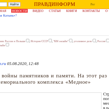
ПРАВДИНФОРМ
Рег
НАЯ
НОВОСТИ
ВИДЕО
СТАТЬИ
КНИГИ
КОНТАКТЫ
О
ая Катынь»?
,
,
,
,
иях России и Польши
История СССР
"КМ онлайн"
уголовное дело
Россия
лайн
m.ru
05.08.2020, 12:48
 войны памятников и памяти. На этот раз
 мемориального комплекса «Медное»
Стр
по
ме
в 