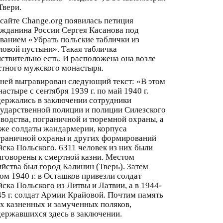
Твери.
сайте Change.org появилась петиция
ажданина России Сергея Касанова под
ванием «Убрать польские таблички из
ловой пустыни». Такая табличка
ствительно есть. И расположена она возле
стного мужского монастыря.
 ней выгравирован следующий текст: «В этом
астыре с сентября 1939 г. по май 1940 г.
держались в заключении сотрудники
сударственной полиции и полиции Силезского
еводства, пограничной и тюремной охраны, а
кже солдаты жандармерии, корпуса
граничной охраны и других формирований
ска Польского. 6311 человек из них были
иговорены к смертной казни. Местом
йства был город Калинин (Тверь). Затем
ом 1940 г. в Осташков привезли солдат
ска Польского из Литвы и Латвии, а в 1944-
5 г. солдат Армии Крайовой. Почтим память
х казненных и замученных поляков,
державшихся здесь в заключении.