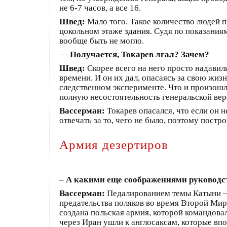
не 6-7 часов, а все 16.
Швед:
Мало того. Такое количество людей п
цокольном этаже здания. Судя по показаниям
вообще быть не могло.
—
Получается, Токарев лгал? Зачем?
Швед:
Скорее всего на него просто надавил
времени. И он их дал, опасаясь за свою жиз
следственном эксперименте. Что и произошл
полную несостоятельность генеральской вер
Вассерман:
Токарев опасался, что если он н
отвечать за то, чего не было, поэтому постр
Армия дезертиров
– А какими еще соображениями руководст
Вассерман:
Педалированием темы Катыни – п
предательства поляков во время Второй Мир
создана польская армия, которой командовал
через Иран ушли к англосаксам, которые впо