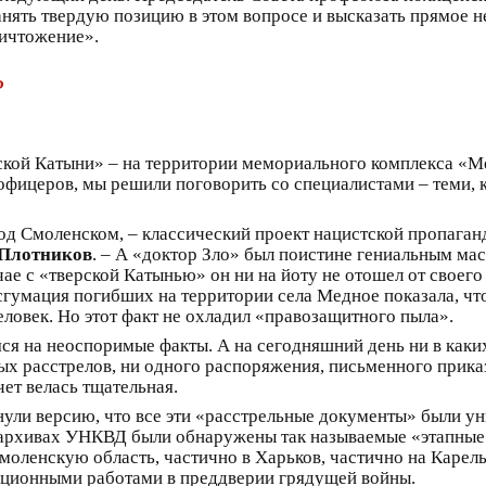
ять твердую позицию в этом вопросе и высказать прямое н
ничтожение».
?
рской Катыни» – на территории мемориального комплекса «Ме
офицеров, мы решили поговорить со специалистами – теми, к
под Смоленском, – классический проект нацистской пропаган
 Плотников
. – А «доктор Зло» был поистине гениальным мас
чае с «тверской Катынью» он ни на йоту не отошел от своег
ксгумация погибших на территории села Медное показала, чт
еловек. Но этот факт не охладил «правозащитного пыла».
яся на неоспоримые факты. А на сегодняшний день ни в как
х расстрелов, ни одного распоряжения, письменного приказ
ет велась тщательная.
ули версию, что все эти «расстрельные документы» были ун
архивах УНКВД были обнаружены так называемые «этапные 
моленскую область, частично в Харьков, частично на Карель
ационными работами в преддверии грядущей войны.