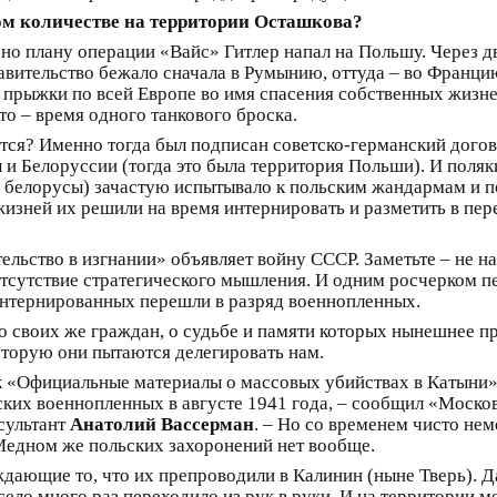
ом количестве на территории Осташкова?
асно плану операции «Вайс» Гитлер напал на Польшу. Через 
авительство бежало сначала в Румынию, оттуда – во Францию
е прыжки по всей Европе во имя спасения собственных жизне
то – время одного танкового броска.
атся? Именно тогда был подписан советско-германский дого
 Белоруссии (тогда это была территория Польши). И поляк
и белорусы) зачастую испытывало к польским жандармам и п
 жизней их решили на время интернировать и разметить в п
ельство в изгнании» объявляет войну СССР. Заметьте – не н
тсутствие стратегического мышления. И одним росчерком п
 интернированных перешли в разряд военнопленных.
ло своих же граждан, о судьбе и памяти которых нынешнее пр
которую они пытаются делегировать нам.
 «Официальные материалы о массовых убийствах в Катыни»
ких военнопленных в августе 1941 года, – сообщил «Москов
сультант
Анатолий Вассерман
. – Но со временем чисто не
Медном же польских захоронений нет вообще.
дающие то, что их препроводили в Калинин (ныне Тверь). Д
село много раз переходило из рук в руки. И на территории