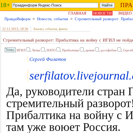
18+
ПР
ГЛАВНАЯ
НОВОСТИ
ВИДЕО
ПравдаИнформ
≈
Новости, события
≈
Стремительный разворот: Приба
21.11.2015
, 18:56
Анализ, события, факты
Стремительный разворот: Прибалтика на войну с ИГИЛ не пойд
,
,
,
,
,
,
ИГИЛ
Литва
НАТО
Прибалтика
армия
русофобия
Сергей
Сергей Филатов
serfilatov.livejournal
Да, руководители стран
стремительный разворот
Прибалтика на войну с И
там уже воюет Россия.