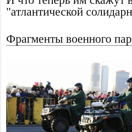
И что теперь им скажут
"атлантической солидар
Фрагменты военного пар