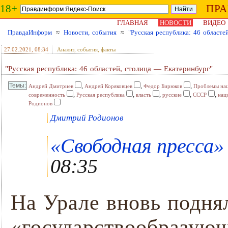
18+
ПР
ГЛАВНАЯ
НОВОСТИ
ВИДЕО
ПравдаИнформ
≈
Новости, события
≈
"Русская республика: 46 областе
27.02.2021
, 08:34
Анализ, события, факты
"Русская республика: 46 областей, столица — Екатеринбург"
,
,
,
Андрей Дмитриев
Андрей Коряковцев
Федор Бирюков
Проблемы нац
,
,
,
,
,
современность
Русская республика
власть
русские
СССР
нац
Родионов
Дмитрий Родионов
«Свободная пресса» 
08:35
На Урале вновь подня
«государствообразующ