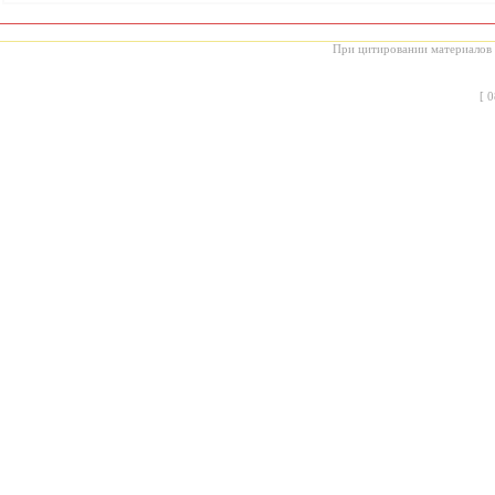
При цитировании материалов с
[
0