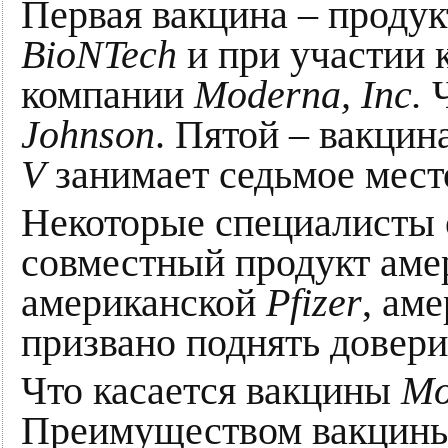
Первая вакцина – проду
BioNTech
и при участии 
компании
Moderna, Inc.
Ч
Johnson
. Пятой – вакци
V
занимает седьмое место
Некоторые специалисты 
совместный продукт ам
американcкой
Pfizer
, ам
призвано поднять довери
Что касается вакцины
Mo
Преимуществом вакцины 