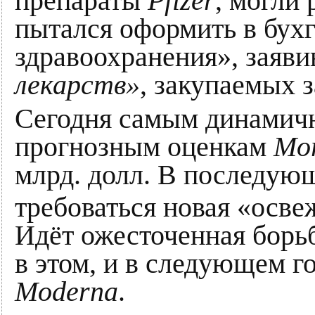
препараты
Pfizer
, могли
пытался оформить в бухг
здравоохранения», заяви
лекарств»
, закупаемых 
Сегодня самым динамичн
прогнозным оценкам
Mor
млрд. долл. В последующ
требоваться новая «осве
Идёт ожесточенная борь
в этом, и в следующем г
Moderna
.