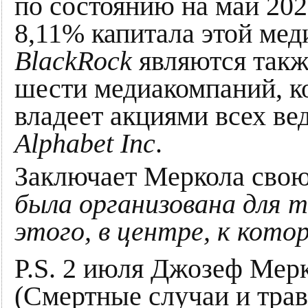
по состоянию на май 20
8,11% капитала этой ме
BlackRock
являются так
шести медиакомпаний, к
владеет акциями всех в
Alphabet Inc
.
Заключает Меркола сво
была организована для т
этого, в центре, к кот
P.S. 2 июля Джозеф Мер
(Смертные случаи и тра