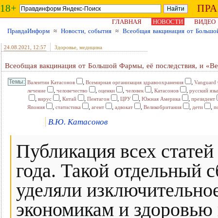
18+
ПР
ГЛАВНАЯ
НОВОСТИ
ВИДЕО
ПравдаИнформ
≈
Новости, события
≈
Всеобщая вакцинация от Большой
24.08.2021
, 12:57
Здоровье, медицина
Всеобщая вакцинация от Большой Фармы, её последствия, и «Ве
,
,
Валентин Катасонов
Всемирная организация здравоохранения
Vanguard
,
,
,
,
,
лечение
человечество
оценки
человек
Катасонов
русский язы
,
,
,
,
,
,
вирус
Китай
Пентагон
ЦРУ
Южная Америка
президент
,
,
,
,
,
,
Япония
статистика
агент
адвокат
Великобритания
дети
п
В.Ю. Катасонов
Публикация всех статей
года. Такой отдельный 
уделяли изключительное
экономикам и здоровью 