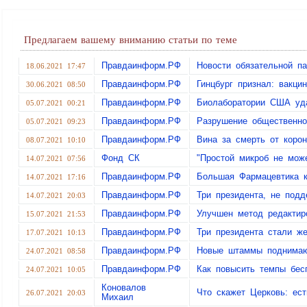
Предлагаем вашему вниманию статьи по теме
Правдаинформ.РФ
Новости обязательной п
18.06.2021 17:47
Правдаинформ.РФ
Гинцбург признал: вакци
30.06.2021 08:50
Правдаинформ.РФ
Биолаборатории США уд
05.07.2021 00:21
Правдаинформ.РФ
Разрушение общественно
05.07.2021 09:23
Правдаинформ.РФ
Вина за смерть от корон
08.07.2021 10:10
Фонд СК
"Простой микроб не може
14.07.2021 07:56
Правдаинформ.РФ
Большая Фармацевтика к
14.07.2021 17:16
Правдаинформ.РФ
Три президента, не под
14.07.2021 20:03
Правдаинформ.РФ
Улучшен метод редактир
15.07.2021 21:53
Правдаинформ.РФ
Три президента стали ж
17.07.2021 10:13
Правдаинформ.РФ
Новые штаммы поднимаю
24.07.2021 08:58
Правдаинформ.РФ
Как повысить темпы бес
24.07.2021 10:05
Коновалов
Что скажет Церковь: ес
26.07.2021 20:03
Михаил