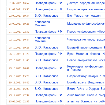
Правдаинформ.РФ
Доктор: сердечная недо
31.07.2021 16:57
Правдаинформ.РФ
Потрясающее высокомери
11.09.2021 13:58
В.Ю. Катасонов
Биг Фарма как мафия
22.09.2021 19:34
Коновалов
Медицинско-философская
25.09.2021 19:26
Михаил
Правдаинформ.РФ
Пресс-конференция «Нео
01.10.2021 22:32
Коновалов
Чипирование через вакц
02.10.2021 10:44
Михаил
В.Ю. Катасонов
Бывший вице-президент P
25.10.2021 19:23
Правдаинформ.РФ
Врач Наталья Ионова. Н
26.10.2021 11:22
В.Ю. Катасонов
Новое американское исс
27.10.2021 21:00
Резолюция конференции:
Правдаинформ.РФ
29.10.2021 10:07
в России
В.Ю. Катасонов
Разработчику вакцин с 
29.10.2021 15:29
В.Ю. Катасонов
Бомба врача Владимира
19.11.2021 18:42
В.Ю. Катасонов
Билл Гейтс и Уоррен Ба
20.11.2021 16:00
Правдаинформ.РФ
Анна-Карина Ноак о сме
29.12.2021 22:37
Правдаинформ.РФ
а вы не боитесь на себя
15.09.2022 22:55