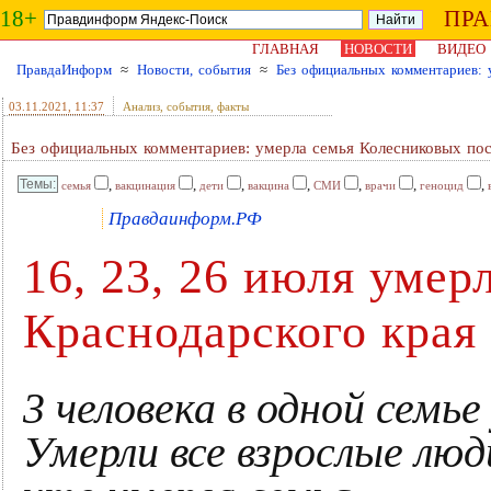
18+
ПР
ГЛАВНАЯ
НОВОСТИ
ВИДЕО
ПравдаИнформ
≈
Новости, события
≈
Без официальных комментариев: 
03.11.2021
, 11:37
Анализ, события, факты
Без официальных комментариев: умерла семья Колесниковых пос
,
,
,
,
,
,
,
семья
вакцинация
дети
вакцина
СМИ
врачи
геноцид
Правдаинформ.РФ
16, 23, 26 июля умер
Краснодарского края
3 человека в одной семье
Умерли все взрослые лю