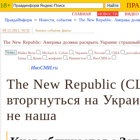
18+
ПР
ГЛАВНАЯ
НОВОСТИ
ВИДЕО
ПравдаИнформ
≈
Новости, события
≈
The New Republic: Америка дол
09.12.2021
, 16:32
Анализ, события, факты
The New Republic: Америка должна раскрыть Украине страшный
,
,
,
,
,
Майкл Коэн
Michael A. Cohen
Украина
Россия
США
российс
,
,
,
,
Запад
Крым
конфликт
Вашингтон
ИноСМИ.ru
ИноСМИ.ru
The New Republic (С
вторгнуться на Украи
не наша