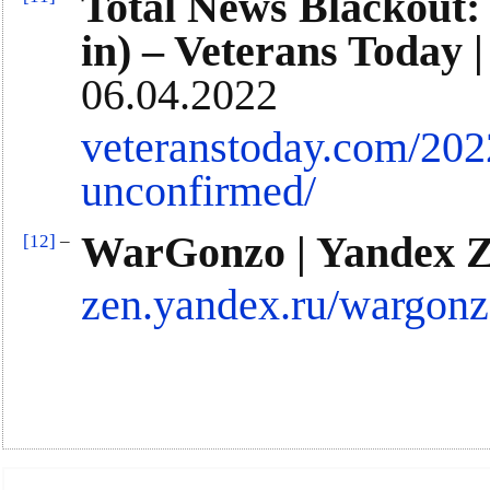
Total News Blackout:
in) – Veterans Today |
06.04.2022
veteranstoday.com/2022
unconfirmed/
WarGonzo | Yandex 
[12]
–
zen.yandex.ru/wargonz