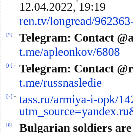
12.04.2022, 19:19
ren.tv/longread/962363-
Telegram: Contact @
[5]
–
t.me/apleonkov/6808
Telegram: Contact @r
[6]
–
t.me/russnasledie
tass.ru/armiya-i-opk/1
[7]
–
utm_source=yandex.ru
Bulgarian soldiers are
[8]
–