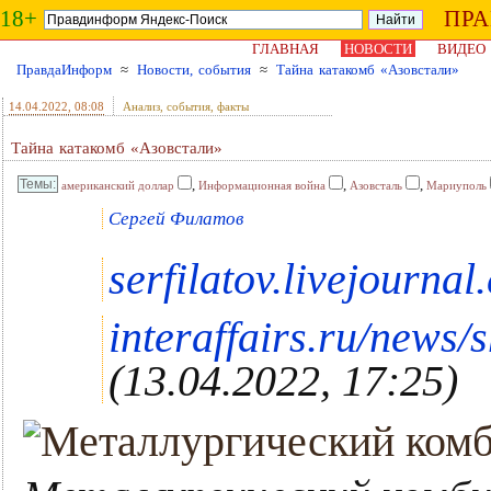
18+
ПР
ГЛАВНАЯ
НОВОСТИ
ВИДЕО
ПравдаИнформ
≈
Новости, события
≈
Тайна катакомб «Азовстали»
14.04.2022
, 08:08
Анализ, события, факты
Тайна катакомб «Азовстали»
,
,
,
американский доллар
Информационная война
Азовсталь
Мариуполь
Сергей Филатов
serfilatov.livejournal
interaffairs.ru/news
(13.04.2022, 17:25)