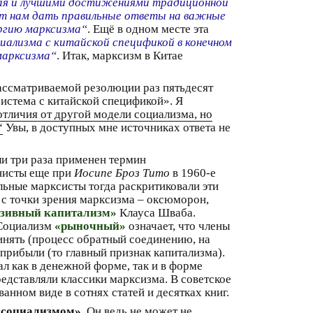
тая и лучшими достижениями традиционной
ят нам дать правильные ответы на важные
ергию марксизма“
. Ещё в одном месте эта
иализма с китайской спецификой в конечном
марксизма“
. Итак, марксизм в Китае
рассматриваемой резолюции раз пятьдесят
система с китайской спецификой». Я
отличия от другой модели социализма, но
“
Увы, в доступных мне источниках ответа не
ли три раза применен термин
унисты еще при
Иосипе Броз Тито
в 1960-е
альные марксисты тогда раскритиковали эти
с точки зрения марксизма – оксюморон,
зивный капитализм»
Клауса Шваба.
 Социализм
«рыночный»
означает, что члены
инять (процесс обратный соединению, на
прибыли (то главный признак капитализма).
л как в денежной форме, так и в форме
представляли классики марксизма. В советское
нном виде в сотнях статей и десятках книг.
социализмом»
. Он ведь не может не