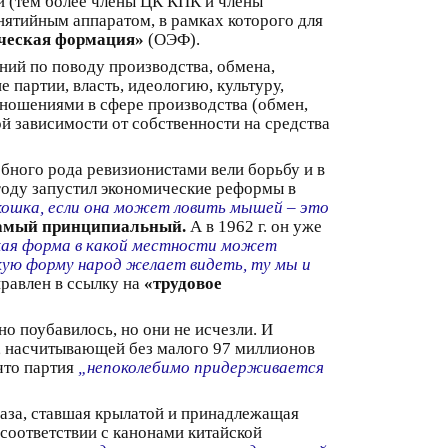
и (тем более члены ЦК КПК и члены
ятийным аппаратом, в рамках которого для
ческая формация»
(ОЭФ).
ний по поводу производства, обмена,
 партии, власть, идеологию, культуру,
тношениями в сфере производства (обмен,
й зависимости от собственности на средства
бного рода ревизионистами вели борьбу и в
 году запустил экономические реформы в
 кошка, если она может ловить мышей – это
 самый принципиальный.
А в 1962 г. он уже
кая форма в какой местности может
акую форму народ желает видеть, ту мы и
правлен в ссылку на
«трудовое
но поубавилось, но они не исчезли. И
, насчитывающей без малого 97 миллионов
что партия
„непоколебимо придерживается
аза, ставшая крылатой и принадлежащая
 соответствии с канонами китайской