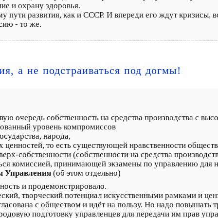
ие и охрану здоровья.
у пути развития, как и СССР. И впереди его ждут кризисы, в
ию - то же.
я, а не подстраиваться под догмы!
рвую очередь собственность на средства производства с выс
нованный уровень компромиссов
государства, народа,
х ценностей, то есть существующей нравственности обществ
верх-собственности (собственности на средства производств
ться комиссией, принимающей экзамены по управлению для 
 Управления
(об этом отдельно)
зность и продемонстрировало.
еский, творческий потенциал искусственными рамками и цен
гласована с обществом и идёт на пользу. Но надо повышать 
 родовую подготовку управленцев для передачи им прав упра