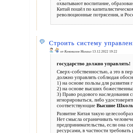
охватывают воспитание, образован
Китай пошёл по капиталистическом
революционные потрясения, и Росс
Строить систему управлени
от
Коновалов Михаил
13.12.2022 19:22
государство должно управлять!
Сверх-собственностью, а это в пе
должно управлять соблюдая обос
1) на основе пользы для развития 
2) на основе высших божественны
3) Право родового наследования с
игнорироваться, либо удостоверя
соответствующие
Высшие Школы
Развитие Китая такую целесообра
Нет смысла ограничивать человеч
предпринимательства, если она со
ресурсами, в частности требовать