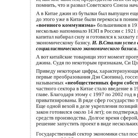
помнить, что и развал Советского Союза на
А в Китае джин из бутылки был выпущен еще
до этого уже в Китае были перекосы в пон
«военного коммунизма»
большевиков в 191
несколько напоминало НЭП в России с 1921 г
капитал набирал силу и готовился к захвату
экономическому базису.
И. В.Сталин успел
социалистического экономического базиса.
А вот китайские товарищи этот момент проп
джина. Судя по некоторым признакам, Си Цз
Приведу некоторые цифры, характеризующие 
первые преобразования Дэн Сяопина), госсе
называемых
«необщественных форм собст
частного сектора в Китае стало введение в
главе. Благодаря этому с 1997 по 2002 год
приватизированы. В ряде сфер государство 
Еще одной вехой в деле укрепления позиций 
закон готовился около 14 лет); он подтвер
средств производства. Долгое время сферой,
решение запустить проект в виде нескольки
Государственный сектор экономики стал пос