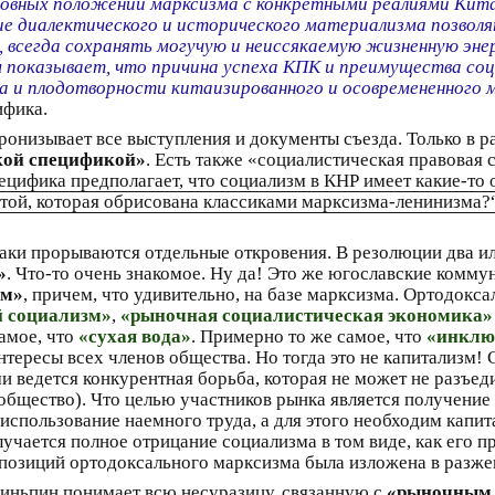
сновных положений марксизма с конкретными реалиями Ки
ие диалектического и исторического материализма позвол
, всегда сохранять могучую и неиссякаемую жизненную эн
 показывает, что причина успеха КПК и преимущества соц
а и плодотворности китаизированного и осовремененного 
ифика.
ронизывает все выступления и документы съезда. Только в 
кой спецификой»
. Есть также «социалистическая правовая 
ецифика предполагает, что социализм в КНР имеет какие-то 
т той, которая обрисована классиками марксизма-ленинизма?
аки прорываются отдельные откровения. В резолюции два и
»
. Что-то очень знакомое. Ну да! Это же югославские комм
зм»
, причем, что удивительно, на базе марксизма. Ортодокс
 социализм»
,
«рыночная социалистическая экономика»
амое, что
«сухая вода»
. Примерно то же самое, что
«инклю
тересы всех членов общества. Но тогда это не капитализм!
и ведется конкурентная борьба, которая не может не разъед
общество). Что целью участников рынка является получение 
спользование наемного труда, а для этого необходим капита
 получается полное отрицание социализма в том виде, как его 
позиций ортодоксального марксизма была изложена в разжева
зиньпин понимает всю несуразицу, связанную с
«рыночным 