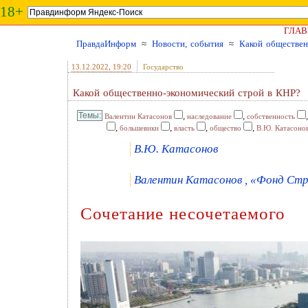
18+
ГЛАВ
ПравдаИнформ
≈
Новости, события
≈
Какой обществен
13.12.2022
, 19:20
Государство
Какой общественно-экономический строй в КНР?
,
,
Валентин Катасонов
наследование
собственность
,
,
,
,
большевики
власть
общество
В.Ю. Катасоно
В.Ю. Катасонов
Валентин Катасонов , «Фонд Стр
Сочетание несочетаемого