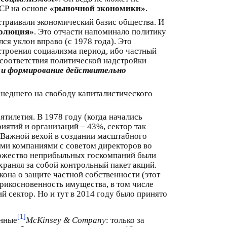
ССР на основе
«рыночной экономики»
.
страивали экономический базис общества. И
волюция»
. Это отчасти напоминало политику
ся уклон вправо (с 1978 года). Это
остроения социализма период, ибо частный
 соответствия политической надстройки
ю и формирование действительно
ышедшего на свободу капиталистического
тилетия. В 1978 году (когда начались
иятий и организаций – 43%, сектор так
. Важной вехой в создании масштабного
ыми компаниями с советом директоров во
множество неприбыльных госкомпаний были
раняя за собой контрольный пакет акций.
кона о защите частной собственности (этот
прикосновенность имущества, в том числе
й сектор. Но и тут в 2014 году было принято
[1]
анные
McKinsey & Company
: только за