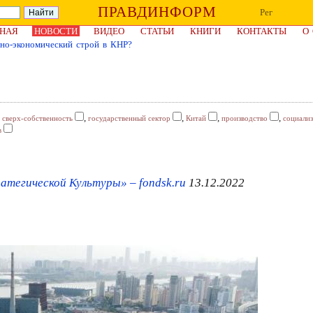
ПРАВДИНФОРМ
Рег
НАЯ
НОВОСТИ
ВИДЕО
СТАТЬИ
КНИГИ
КОНТАКТЫ
О
но-экономический строй в КНР?
,
,
,
,
,
сверх-собственность
государственный сектор
Китай
производство
социали
в
атегической Культуры» – fondsk.ru
13.12.2022