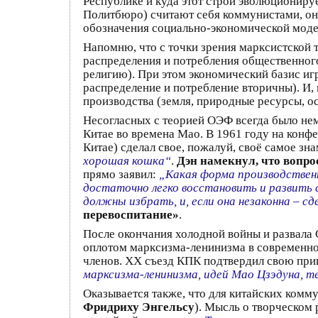
Республике и куда этот строй эволюциониру
Политбюро) считают себя коммунистами, он
обозначения социально-экономической моде
Напомню, что с точки зрения марксистской 
распределения и потребления общественного 
религию). При этом экономический базис иг
распределение и потребление вторичны). И, 
производства (земля, природные ресурсы, ос
Несогласных с теорией ОЭФ всегда было нем
Китае во времена Мао. В 1961 году на конф
Китае) сделал свое, пожалуй, своё самое з
хорошая кошка“
.
Дэн намекнул, что вопро
прямо заявил:
„Какая форма производствен
достаточно легко восстановить и развить 
должны избрать, и, если она незаконна – сд
перевоспитание»
.
После окончания холодной войны и развала С
оплотом марксизма-ленинизма в современно
членов. ХХ съезд КПК подтвердил свою при
марксизма-ленинизма, идей Мао Цзэдуна, 
Оказывается также, что для китайских комм
Фридриху Энгельсу
). Мысль о творческом 