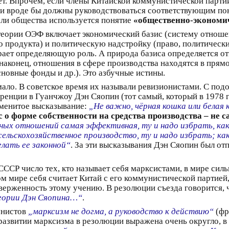
ет. Впрочем, если члены Китайской коммунистической парти
и вроде бы должны руководствоваться соответствующим пон
ли общества используется понятие
«общественно-экономи
теории ОЭФ включает экономический базис (систему отноше
продукта) и политическую надстройку (право, политические
рает определяющую роль. А природа базиса определяется о
наконец, отношения в сфере производства находятся в прямо
новные фонды и др.). Это азбучные истины.
ало. В советское время их называли ревизионистами. С подо
еренции в Гуанчжоу Дэн Сяопин (тот самый, который в 1978
наменитое высказывание:
„Не важно, чёрная кошка или белая
с о форме собственности на средства производства – не
ных отношений самая эффективная, ту и надо избрать, ка
сельскохозяйственное производство, ту и надо избрать; к
елать ее законной“
. За эти высказывания Дэн Сяопин был от
ССР число тех, кто называет себя марксистами, в мире силь
м мире себя считает Китай с его коммунистической партией
верженность этому учению. В резолюции съезда говорится, 
теории Дэн Сяопина…“
.
унистов
„марксизм не догма, а руководство к действию“
(фр
развитии марксизма в резолюции выражена очень округло, в