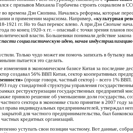
чался с призывов Михаила Горбачева строить социализм в С
 во времена Дэн Сяопина. Начались реформы, которые пере
имании и применении марксизма. Например,
«культурная ре
8-1921 гг. Но то был перекос влево. А при
Дэн Сяопине
начал
ода по конец 1920-х гг. – опасный с точки зрения планов п
 политической власти. Большевики понимали действие закона
 спасти социалистическую идею, начав индустриализаци
устили. Только чудо может им помочь запихать в бутылку в
иньпин пытается это сделать.
изменения в экономическом базисе Китая за последние деся
ктор создавал 56% ВВП Китая, сектор кооперативных предпр
венности»
(проще говоря, частный сектор) – всего 1% ВВП
 1993 году стандартной структуры управления государственн
 в рамках реструктуризации государственных предприятий 
также приняло решение об уменьшении доли государства, сох
частного сектора в экономике стало принятие в 2007 году за
ждал права индивидуальных предпринимателей, утверждал не
 закрытой для частного предпринимательства, был банковски
х частных кредитных организаций.
тепенно уступать свои позиции частному. Вот данные, собр