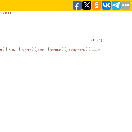
 САЙТЕ
(1876)
,
,
,
,
,
,
зм
КПК
партия
КНР
капитал
коммунисты
СССР