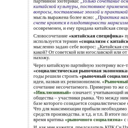
партийной эзотерики:
„Только сочетание о
китайской культуры, постоянное применен
вопросы, поставленные эпохой и практикой
мысль выражена более ясно:
„Практика нам
счете кроются в плодотворности марксизм
осовременен, и ему придана китайская спец
Словосочетание
«китайская специфика»
п
используется термин
«социализм с китайс
мысленно задаю себе вопрос:
„Китайская сп
какой? От советской или югославской или о
нахожу.
Через китайскую партийную эзотерику все-т
«социалистическая рыночная экономика
годы решили строить
«рыночный социали
идеи, назвав их ревизионизмом.
«Рыночный
сочетание несочетаемого. Примерно то же с
«Инклюзивный»
означает: учитывающий ин
общества – участники рынка. Что между ним
базе которого созидается социалистическое 
Что для максимизации прибыли необходимо и
средств производства. и т.д. и т.п. В итоге
время критика
«рыночного социализма»
с 
И, как мне кажется, председатель КПК Си Ц