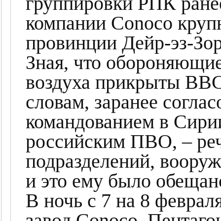
группировки РПК ране
компании Conoco круп
провинции Дейр-эз-Зор
Зная, что обороняющие
воздуха прикрыты ВВС
словам, заранее соглас
командованием в Сири
российским ПВО, – ре
подразделений, воору
и это ему было обещан
В ночь с 7 на 8 феврал
завод Conoco. Пентаго