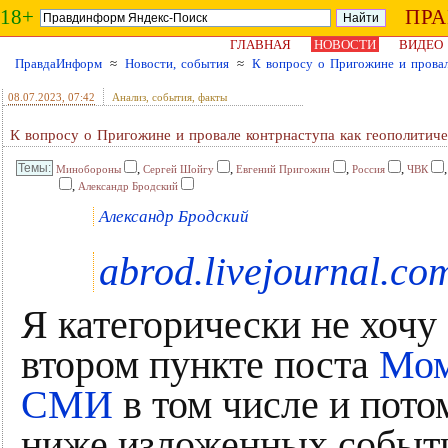
18+
ПР
ГЛАВНАЯ
НОВОСТИ
ВИДЕО
ПравдаИнформ
≈
Новости, события
≈
К вопросу о Пригожине и провал
08.07.2023
, 07:42
Анализ, события, факты
К вопросу о Пригожине и провале контрнаступа как геополитич
,
,
,
,
Минобороны
Сергей Шойгу
Евгений Пригожин
Россия
ЧВК
,
Александр Бродский
Александр Бродский
abrod.livejournal.co
Я категорически не хочу
втором пункте поста
Мом
СМИ
в том числе и потом
ниже изложенных событи