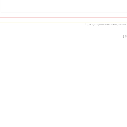
При цитировании материалов с
[
0