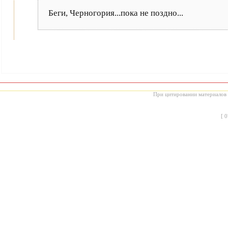
Беги, Черногория...пока не поздно...
При цитировании материалов с
[
0