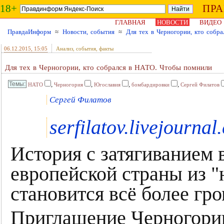
18+
ПР
ГЛАВНАЯ
НОВОСТИ
ВИДЕО
ПравдаИнформ
≈
Новости, события
≈
Для тех в Черногории, кто собр
06.12.2015
, 15:05
Анализ, события, факты
Для тех в Черногории, кто собрался в НАТО. Чтобы помнили
,
,
,
,
НАТО
Черногория
Югославия
бомбардировки
Сергей Филатов
Сергей Филатов
serfilatov.livejournal
История с затягиванием
европейской страны из "
становится всё более гро
Приглашение Черногории