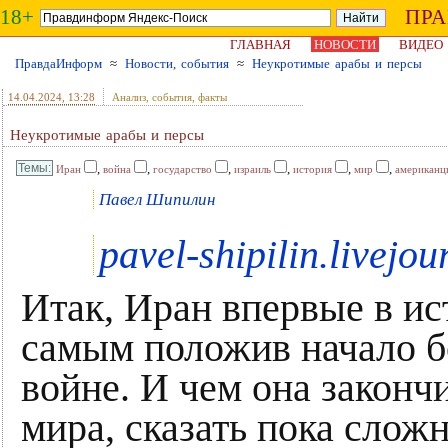
18+
ПР
ГЛАВНАЯ
НОВОСТИ
ВИДЕО
ПравдаИнформ
≈
Новости, события
≈
Неукротимые арабы и персы
14.04.2024
, 13:28
Анализ, события, факты
Неукротимые арабы и персы
,
,
,
,
,
,
Иран
война
государство
израиль
история
мир
американц
Павел Шипилин
pavel-shipilin.livejo
Итак, Иран впервые в ис
самым положив начало 
войне. И чем она закончи
мира, сказать пока сложн