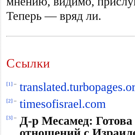
мнению, видимо, прислу
Теперь — вряд ли.
Ссылки
translated.turbopages.o
[1]
–
timesofisrael.com
[2]
–
Д-р Месамед: Готова
[3]
–
отношений с Израиле