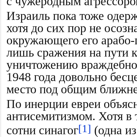
с чужеродным агрессором
Израиль пока тоже одер
хотя до сих пор не осозн
окружающего его арабо-
лишь сражения на пути 
уничтожению враждебног
1948 года довольно бес
место под общим ближн
По инерции евреи объяс
антисемитизмом. Хотя в 
[1]
сотни синагог
(одна из