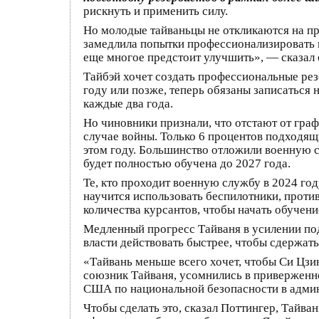
рискнуть и применить силу.
Но молодые тайваньцы не откликаются на пр
замедлила попытки профессионализировать п
еще многое предстоит улучшить», — сказал 
Тайбэй хочет создать профессиональные ре
году или позже, теперь обязаны записаться
каждые два года.
Но чиновники признали, что отстают от граф
случае войны. Только 6 процентов подходя
этом году. Большинство отложили военную сл
будет полностью обучена до 2027 года.
Те, кто проходит военную службу в 2024 го
научится использовать беспилотники, против
количества курсантов, чтобы начать обучен
Медленный прогресс Тайваня в усилении под
власти действовать быстрее, чтобы сдержать
«Тайвань меньше всего хочет, чтобы Си Цзи
союзник Тайваня, усомнились в приверженно
США по национальной безопасности в админ
Чтобы сделать это, сказал Поттингер, Тайв