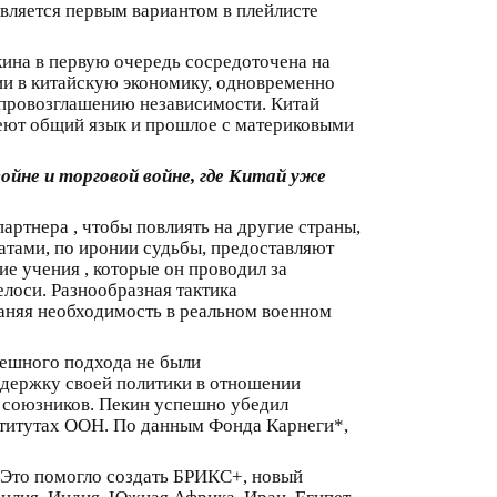
вляется первым вариантом в плейлисте
ина в первую очередь сосредоточена на
ии в китайскую экономику, одновременно
 провозглашению независимости. Китай
меют общий язык и прошлое с материковыми
йне и торговой войне, где Китай уже
артнера , чтобы повлиять на другие страны,
атами, по иронии судьбы, предоставляют
ие учения , которые он проводил за
лоси. Разнообразная тактика
аняя необходимость в реальном военном
спешного подхода не были
держку своей политики в отношении
х союзников. Пекин успешно убедил
ститутах ООН. По данным Фонда Карнеги*,
 Это помогло создать БРИКС+, новый