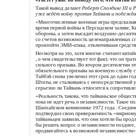
Такой вывод делают
Роберт Сполдинг III и 
уже ведёт войну против Тайваня и побежда
«Многочисленные военные игры предсказыва
время первой войны в Персидском заливе, К
обороны, а затем высадит воздушно-десантн
со счетов возможность целенаправленных с
произойти ЭМИ-атака, отключившая средств
Несмотря на это, хотя многие считают кита
, о чем свидетельствует тот факт, что он т
сильного призыва. Во втором десятилетии эт
обязательного призыва на военную службу с д
Тайбэй снова увеличил этот срок до один го
Штаты, не сталкиваясь с непосредственной 
серьезно ли Тайвань относится к сопротивл
«Реальность такова, что тайваньское общес
пока не идет речь о независимости. Такое 
Шанхайском коммюнике 1972 года . Соединен
подтвердил свою приверженность «мирному 
тайваньцев заявили, что они хотели бы прод
бы решить вопрос о независимости позднее, 
продвигайтесь к возможной независимости»