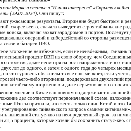
Рамон Маркс в статье в "Нэшнл интерест" «Скрытая война 
ет» (29.07.2024)
. Они пишут:
ют ужасающие результаты. Вторжение будет быстрым и рез
итай, скорее всего, сначала выведет из строя тайваньские 
ые войска, включая захват аэродромов и портов. Последует 
пециальных операций и кибердействий со стороны размещен
а связи и батареи ПВО.
йское вторжение неизбежным, если не неизбежным, Тайвань 
ратит меньший процент ВВП на свою оборону, чем Соединенны
ого столетия, даже несмотря на рост напряженности в отнош
вух лет до одного, а затем с одного года до четырех месяце
д, но этот уровень обязательств все еще меркнет, если учес
угрозой чьего-либо вторжения, поддерживали двухлетний пр
ению китайскому вторжению и даже серьезно ли он относится
твенное мнение о Китае в основном поддерживает нынешний с
положение дел соответствует первоначальной схеме, изложе
ные Штаты признали, что «есть только один Китай и что Та
урегулированию тайваньского вопроса самими китайцами». 
лить нынешний статус-кво на неопределенный срок, за ними 
и 21,5 процента, которые хотели бы сохранить статус-кво. с
.