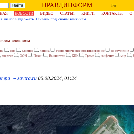
ПРАВДИНФОРМ
Рег
НАЯ
НОВОСТИ
ВИДЕО
СТАТЬИ
КНИГИ
КОНТАКТЫ
О
т шансов удержать Тайвань под своим влиянием
своим влиянием
,
,
,
,
,
ань
сша
влияние
паника
геополитическое противостояние
вооружение
,
,
,
,
,
,
,
,
,
энергия
ООН
Пекин
Вашингтон
КПК
Трамп
конфликт
мир
тра" – zavtra.ru
05.08.2024, 01:24