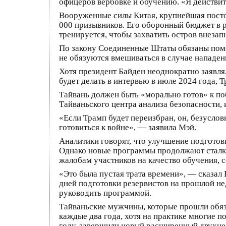
офицеров вербовке и обучению. «Я действите
Вооруженные силы Китая, крупнейшая посто
000 призывников. Его оборонный бюджет в р
тренируется, чтобы захватить остров внез
По закону Соединенные Штаты обязаны помо
не обязуются вмешиваться в случае нападен
Хотя президент Байден неоднократно заявля
будет делать в интервью в июле 2024 года, 
Тайвань должен быть «морально готов» к по
Тайваньского центра анализа безопасности,
«Если Трамп будет переизбран, он, безуслов
готовиться к войне», — заявила Мэй.
Аналитики говорят, что улучшение подготовк
Однако новые программы продолжают сталки
жалобам участников на качество обучения, 
«Это была пустая трата времени», — сказал
дней подготовки резервистов на прошлой нед
руководить программой.
Тайваньские мужчины, которые прошли обяз
каждые два года, хотя на практике многие 
году, завершили новый расширенный двухнед