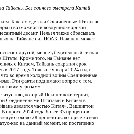
за Тайвань. Без единого выстрела Китай
ким. Как это сделали Соединенные Штаты во
радары и возможности воздушно-морской
десантный десант. Нельзя также сбрасывать
ных на Тайване сил НОАК. Наконец, может
посылает другой, менее убедительный сигнал
е Штаты. Кроме того, на Тайване нет
ениях с Китаем, Тайвань сократил срок
в в 2017 году. Только с января 2024 года
ть, что во время холодной войны Соединенные
изыв. Эти факты поднимают вопрос о том,
 к таким угрозам».
татус-кво, который Пекин также терпит,
нной Соединенными Штатами и Китаем в
йвань является частью Китая». Вашингтон
В опросе 2024 года более 33 процентов
следуют около 28 процентов, которые хотели
татус-кво на данный момент, но постепенно