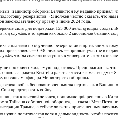
изыв, и министр обороны Веллингтон Ку недавно признал, ч
одготовку резервистов. «Я должен честно сказать, что нам 
он законодательному органу в июне 2024 года.
зервные силы для поддержки 155 000 действующих солдат. В
 на год службы, в то время как около 2 миллионов бывших с
ика с планами по обучению резервистов и призывников тому,
щих призывников — 6936 человек — приняли участие в неда
ужбу, чтобы сначала поступить в университет, а это означае
ду, не проходят ожидаемую подготовку. Предполагалось, что
отанковые ракеты Kestrel и ракеты класса «земля-воздух» Sti
ие, по словам офицера Министерства обороны.
готовки войск беспокоит военных экспертов как в Вашингтон
 Си и предотвратить войну.
ньпин, как ключевой человек, принимающий решения в Кита
сти Тайваня собственной обороне», — сказал Мэтт Поттинг
истрации Трампа, а сейчас является приглашенным научным
аню нужна политическая воля и дальновидность, чтобы посвя