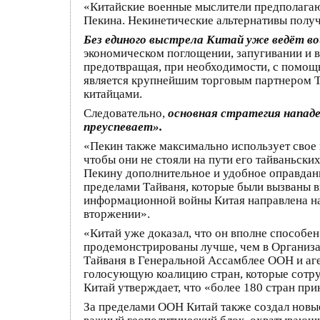
«Китайские военные мыслители предполагаю
Пекина. Некинетические альтернативы полу
Без единого выстрела Китай уже ведёт в
экономическом поглощении, запугивании и в
предотвращая, при необходимости, с помощ
является крупнейшим торговым партнером Т
китайцами.
Следовательно,
основная стратегия нападе
преуспевает».
«Пекин также максимально использует свое 
чтобы они не стояли на пути его тайваньс
Пекину дополнительное и удобное оправдание
пределами Тайваня, которые были вызваны в
информационной войны Китая направлена ​​
вторжении».
«Китай уже доказал, что он вполне способен
продемонстрированы лучше, чем в Организа
Тайваня в Генеральной Ассамблее ООН и аг
голосующую коалицию стран, которые сотру
Китай утверждает, что «более 180 стран пр
За пределами ООН Китай также создал новые