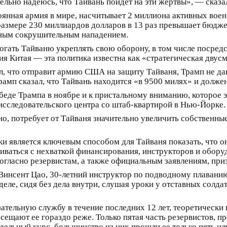
льно надеюсь, что Тайвань пойдет на эти жертвы», — сказал
янная армия в мире, насчитывает 2 миллиона активных вое
азмере 230 миллиардов долларов в 13 раз превышает бюджет 
апным сокрушительным нападением.
гать Тайваню укреплять свою оборону, в том числе посред
ия Китая — эта политика известна как «стратегическая двус
л, что отправит армию США на защиту Тайваня, Трамп не дав
Трамп сказал, что Тайвань находится «в 9500 милях» и долже
беде Трампа в ноябре и к пристальному вниманию, которое э
 исследовательского центра со штаб-квартирой в Нью-Йорке.
но, потребует от Тайваня значительно увеличить собственны
и является ключевым способом для Тайваня показать, что он
ваться с нехваткой финансирования, инструкторов и оборуд
согласно резервистам, а также официальным заявлениям, пр
 Винсент Цао, 30-летний инструктор по подводному плавани
еле, сидя без дела внутри, слушая уроки у отставных солдат
ательную службу в течение последних 12 лет, теоретически
посещают ее гораздо реже. Только пятая часть резервистов
ельный курс, большинство из них прошли ее только пять ил