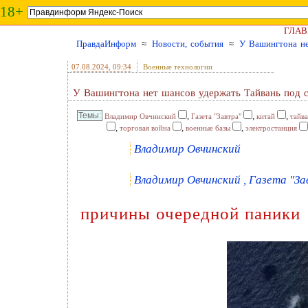
18+
ГЛАВ
ПравдаИнформ
≈
Новости, события
≈
У Вашингтона не
07.08.2024
, 09:34
Военные технологии
У Вашингтона нет шансов удержать Тайвань под 
,
,
,
Владимир Овчинский
Газета "Завтра"
китай
тайв
,
,
,
торговая война
военные базы
электростанция
Владимир Овчинский
Владимир Овчинский , Газета "Зав
причины очередной паники