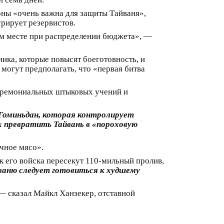
оны «очень важна для защиты Тайваня»,
рирует резервистов.
ем месте при распределении бюджета», —
ика, которые повысят боеготовность, и
могут предполагать, что «первая битва
церемониальных штыковых учений и
Гоминьдан, которая контролирует
 превратить Тайвань в «пороховую
чное мясо».
ак его войска пересекут 110-мильный пролив,
ваню следует готовиться к худшему
 — сказал Майкл Ханзекер, отставной