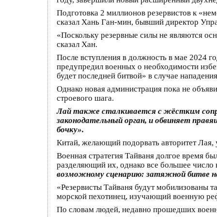
Подготовка 2 миллионов резервистов к «нем
сказал Хань Ган-мин, бывший директор Упр
«Поскольку резервные силы не являются ос
сказал Хан.
После вступления в должность в мае 2024 г
предупредил военных о необходимости избега
будет последней битвой» в случае нападения
Однако новая администрация пока не объяв
строевого шага.
Лай также сталкивается с жёстким сопр
законодательный орган, и обвиняет прав
бочку».
Китай, желающий подорвать авторитет Лая, 
Военная стратегия Тайваня долгое время был
разделяющий их, однако все большее число 
возможному сценарию: затяжной битве н
«Резервисты Тайваня будут мобилизованы та
морской пехотинец, изучающий военную ре
По словам людей, недавно прошедших военну