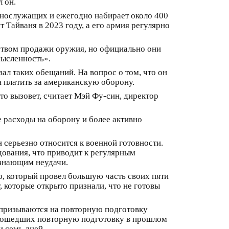
 он.
ннослужащих и ежегодно набирает около 400
Тайваня в 2023 году, а его армия регулярно
ством продажи оружия, но официально они
мысленность».
ал таких обещаний. На вопрос о том, что он
н платить за американскую оборону.
то вызовет, считает Мэй Фу-син, директор
е расходы на оборону и более активно
 серьезно относится к военной готовности.
ования, что приводит к регулярным
изнающим неудачи.
ю, который провел большую часть своих пяти
, которые открыто признали, что не готовы
 призываются на повторную подготовку
, прошедших повторную подготовку в прошлом
и семь дней.