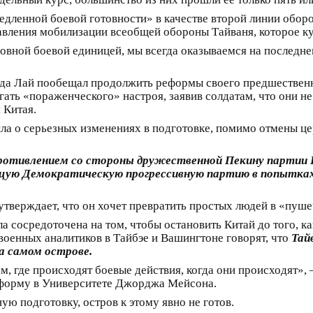
едленной боевой готовности» в качестве второй линии обор
авления мобилизации всеобщей обороны Тайваня, которое ку
новной боевой единицей, мы всегда оказываемся на последн
ода Лай пообещал продолжить реформы своего предшественн
ть «пораженческого» настроя, заявив солдатам, что они не 
 Китая.
ила о серьезных изменениях в подготовке, помимо отмены 
отивлением со стороны дружественной Пекину партии 
ящую Демократическую прогрессивную партию в попытках
утверждает, что он хочет превратить простых людей в «пуше
а сосредоточена на том, чтобы остановить Китай до того, к
военных аналитиков в Тайбэе и Вашингтоне говорят, что
Тай
а самом острове.
м, где происходят боевые действия, когда они происходят»,
форму в Университете Джорджа Мейсона.
ю подготовку, остров к этому явно не готов.