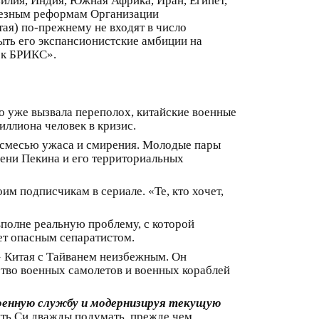
илия, Индия, Южная Африка, Иран, Египет,
рьезным реформам Организации
ая) по-прежнему не входят в число
ть его экспансионистские амбиции на
 к БРИКС».
о уже вызвала переполох, китайские военные
иллиона человек в кризис.
я смесью ужаса и смирения. Молодые пары
мени Пекина и его территориальных
им подписчикам в сериале. «Те, кто хочет,
 вполне реальную проблему, с которой
ает опасным сепаратистом.
» Китая с Тайванем неизбежным. Он
ство военных самолетов и военных кораблей
оенную службу и модернизируя текущую
ить Си дважды подумать, прежде чем