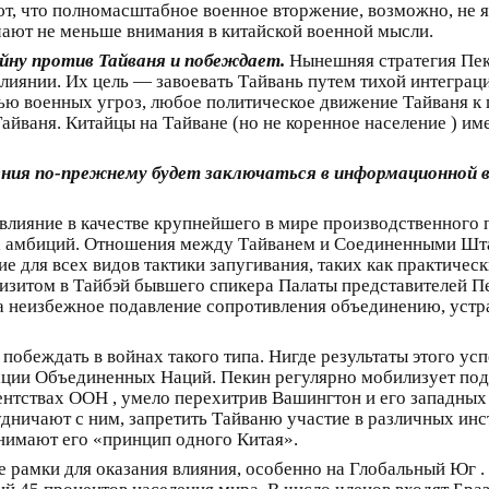
т, что полномасштабное военное вторжение, возможно, не я
чают не меньше внимания в китайской военной мысли.
ойну против Тайваня и побеждает.
Нынешняя стратегия Пек
лиянии. Их цель — завоевать Тайвань путем тихой интеграц
ью военных угроз, любое политическое движение Тайваня к
айваня. Китайцы на Тайване (но не коренное население ) и
ния по-прежнему будет заключаться в информационной во
влияние в качестве крупнейшего в мире производственного п
ких амбиций. Отношения между Тайванем и Соединенными Шт
 для всех видов тактики запугивания, таких как практическ
изитом в Тайбэй бывшего спикера Палаты представителей Пе
на неизбежное подавление сопротивления объединению, устр
 побеждать в войнах такого типа. Нигде результаты этого у
ции Объединенных Наций. Пекин регулярно мобилизует под
ентствах ООН , умело перехитрив Вашингтон и его западны
дничают с ним, запретить Тайваню участие в различных ин
инимают его «принцип одного Китая».
 рамки для оказания влияния, особенно на Глобальный Юг .