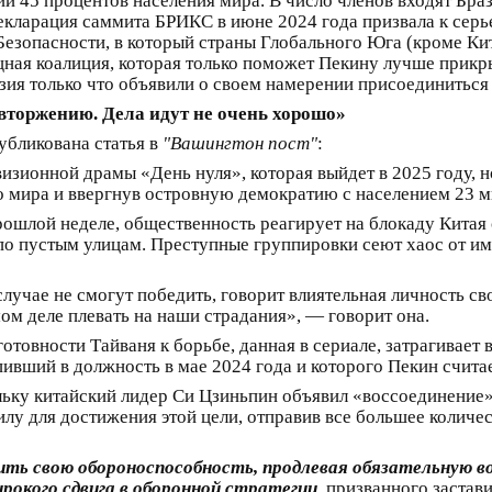
 45 процентов населения мира. В число членов входят Браз
декларация саммита БРИКС в июне 2024 года призвала к се
Безопасности, в который страны Глобального Юга (кроме Кит
ная коалиция, которая только поможет Пекину лучше прикры
йзия только что объявили о своем намерении присоединиться
вторжению. Дела идут не очень хорошо»
убликована статья в
"Вашингтон пост"
:
изионной драмы «День нуля», которая выйдет в 2025 году, н
го мира и ввергнув островную демократию с населением 23 м
рошлой неделе, общественность реагирует на блокаду Кита
по пустым улицам. Преступные группировки сеют хаос от и
учае не смогут победить, говорит влиятельная личность сво
ом деле плевать на наши страдания», — говорит она.
отовности Тайваня к борьбе, данная в сериале, затрагивает
упивший в должность в мае 2024 года и которого Пекин счит
льку китайский лидер Си Цзиньпин объявил «воссоединение
илу для достижения этой цели, отправив все большее количе
ть свою обороноспособность, продлевая обязательную в
рокого сдвига в оборонной стратегии
, призванного застав