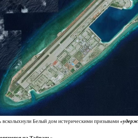
ять всколыхнули Белый дом истерическими призывами
«удерж
торгнется на Тайвань»