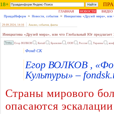
18+
ПР
ГЛАВНАЯ
НОВОСТИ
ВИДЕО
ПравдаИнформ
≈
Новости, события
≈
Инициатива «Друзей мира», или 
29.09.2024
, 14:16
Анализ, события, факты
Инициатива «Друзей мира», или что Глобальный Юг предлагает 
,
,
,
,
,
,
Егор ВОЛКОВ
Китай
Бразилия
ООН
Россия
Украина
кон
Фонд СК
Егор ВОЛКОВ , «Фо
Культуры» – fondsk.
Страны мирового бо
опасаются эскалации