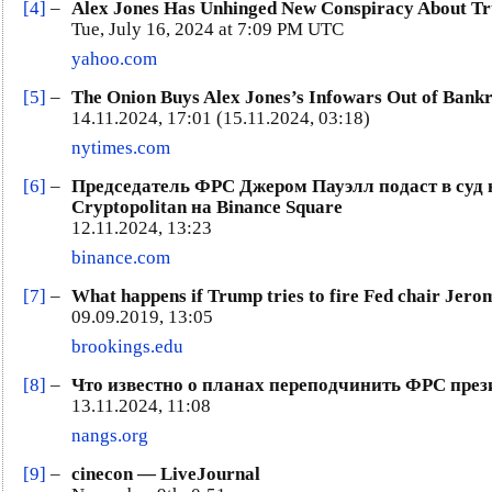
[4]
–
Alex Jones Has Unhinged New Conspiracy About T
Tue, July 16, 2024 at 7:09 PM UTC
yahoo.com
[5]
–
The Onion Buys Alex Jones’s Infowars Out of Bank
14.11.2024, 17:01 (15.11.2024, 03:18)
nytimes.com
[6]
–
Председатель ФРС Джером Пауэлл подаст в суд н
Cryptopolitan на Binance Square
12.11.2024, 13:23
binance.com
[7]
–
What happens if Trump tries to fire Fed chair Jero
09.09.2019, 13:05
brookings.edu
[8]
–
Что известно о планах переподчинить ФРС пре
13.11.2024, 11:08
nangs.org
[9]
–
cinecon — LiveJournal