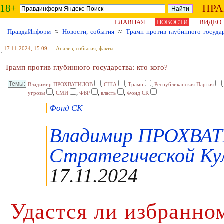
18+
ПР
ГЛАВНАЯ
НОВОСТИ
ВИДЕО
ПравдаИнформ
≈
Новости, события
≈
Трамп против глубинного государ
17.11.2024
, 15:09
Анализ, события, факты
Трамп против глубинного государства: кто кого?
,
,
,
Владимир ПРОХВАТИЛОВ
США
Трамп
Республиканская Партия
,
,
,
,
угрозы
СМИ
ФБР
власть
Фонд СК
Фонд СК
Владимир ПРОХВАТ
Стратегической Кул
17.11.2024
Удастся ли избранно