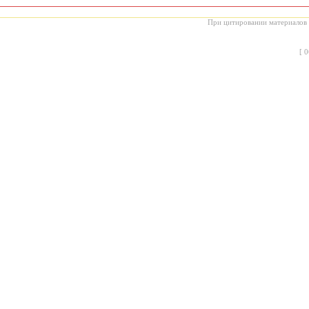
При цитировании материалов с
[
0