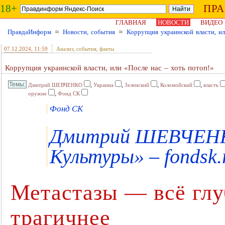
18+
ПР
ГЛАВНАЯ
НОВОСТИ
ВИДЕО
ПравдаИнформ
≈
Новости, события
≈
Коррупция украинской власти, ил
07.12.2024
, 11:59
Анализ, события, факты
Коррупция украинской власти, или «После нас – хоть потоп!»
,
,
,
,
Дмитрий ШЕВЧЕНКО
Украина
Зеленский
Коломойский
власть
,
оружие
Фонд СК
Фонд СК
Дмитрий ШЕВЧЕНКО
Культуры» – fondsk.
Метастазы — всё глу
трагичнее