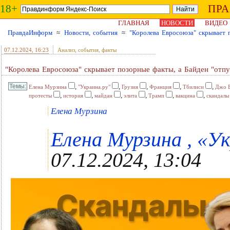
18+
ПР
ГЛАВНАЯ
НОВОСТИ
ВИДЕО
ПравдаИнформ
≈
Новости, события
≈
"Королева Евросоюза" скрывает п
07.12.2024
, 16:23
Анализ, события, факты
"Королева Евросоюза" скрывает позорные факты, а Байден "отпу
,
,
,
,
,
Елена Мурзина
"Украина.ру"
Грузия
Франция
Тбилиси
Джо 
,
,
,
,
,
,
протесты
история
майдан
элита
Трамп
вакцина
скандалы
Елена Мурзина
Елена Мурзина , «Ук
07.12.2024, 13:04