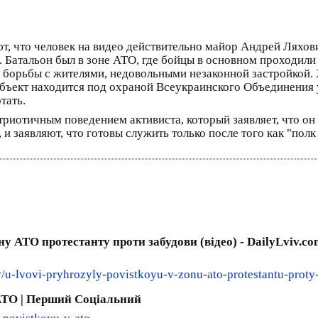
ют, что человек на видео действительно майор Андрей Ляхо
 Батальон был в зоне АТО, где бойцы в основном проходили
я борьбы с жителями, недовольными незаконной застройкой.
объект находится под охраной Всеукраинского Объединения
тать.
риотичным поведением активиста, который заявляет, что он 
и заявляют, что готовы служить только после того как "пол
у АТО протестанту проти забудови (відео) - DailyLviv.co
dy/u-lvovi-pryhrozyly-povistkoyu-v-zonu-ato-protestantu-pro
АТО | Перший Соціальний