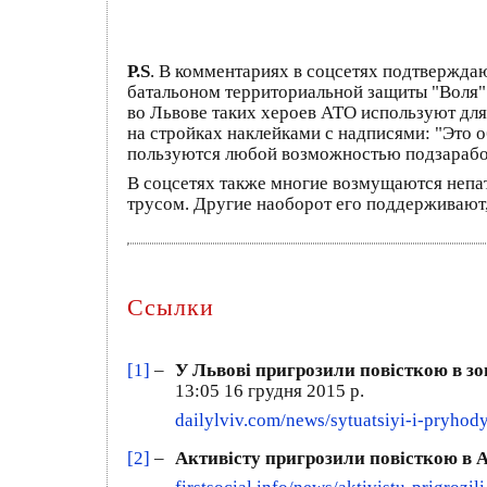
P.S
. В комментариях в соцсетях подтвержда
батальоном территориальной защиты "Воля".
во Львове таких хероев АТО используют дл
на стройках наклейками с надписями: "Это 
пользуются любой возможностью подзарабо
В соцсетях также многие возмущаются непат
трусом. Другие наоборот его поддерживают, 
Ссылки
[1]
–
У Львові пригрозили повісткою в зон
13:05 16 грудня 2015 р.
dailylviv.com/news/sytuatsiyi-i-pryho
[2]
–
Активісту пригрозили повісткою в 