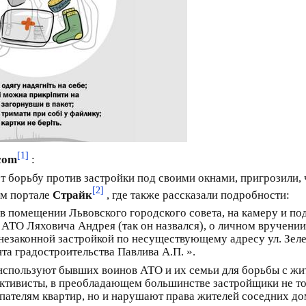
[1]
.com
:
 борьбу против застройки под своими окнами, пригрозили, ч
[2]
ом портале
Страйк
, где также рассказали подробности:
 в помещении Львовского городского совета, на камеру и п
 АТО Ляховича Андрея (так он назвался), о личном вручении
 незаконной застройкой по несуществующему адресу ул. Зеле
та градостроительства Павлива А.П. ».
используют бывших воинов АТО и их семьи для борьбы с ж
активисты, в преобладающем большинстве застройщики не т
пателям квартир, но и нарушают права жителей соседних до