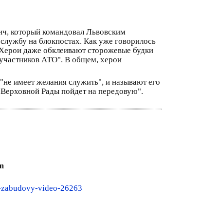
вич, который командовал Львовским
 службу на блокпостах. Как уже говорилось
 Херои даже обклеивают сторожевые будки
 участников АТО". В общем, херои
"не имеет желания служить", и называют его
к Верховной Рады пойдет на передовую".
m
ty-zabudovy-video-26263