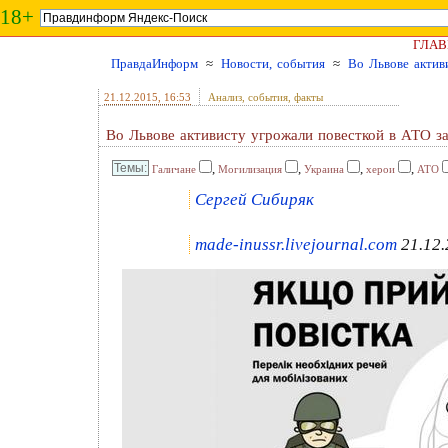
18+
ГЛАВ
ПравдаИнформ
≈
Новости, события
≈
Во Львове актив
21.12.2015
, 16:53
Анализ, события, факты
Во Львове активисту угрожали повесткой в АТО за
,
,
,
,
Галичане
Могилизация
Украина
херои
АТО
Сергей Сибиряк
made-inussr.livejournal.com
21.12.