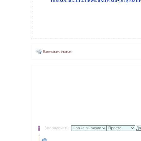
firstsocial.info/news/aktivistu-prigrozi
Напечатать статью
Упорядочить: