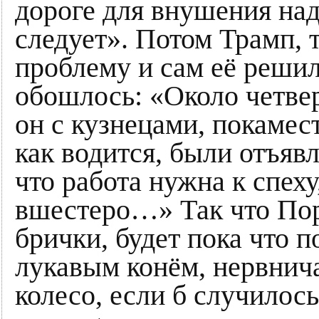
дороге для внушения на
следует». Потом Трамп, т
проблему и сам её реши
обошлось: «Около четве
он с кузнецами, покамес
как водится, были отъяв
что работа нужна к спех
вшестеро…» Так что Пор
брички, будет пока что 
лукавым конём, нервнича
колесо, если б случилось