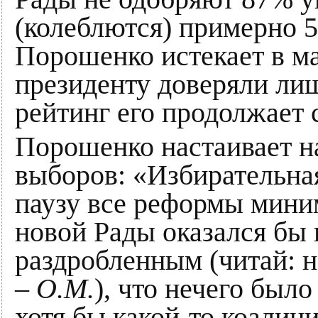
(колеблются) примерно 
Порошенко истекает в ма
президенту доверяли ли
рейтинг его продолжает 
Порошенко настаивает н
выборов: «Избирательна
паузу все реформы миним
новой Рады оказался бы 
раздробленным (читай: 
–
О.М.
), что нечего было
хотя бы какой-то коалиц