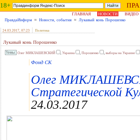
18+
ПР
ГЛАВНАЯ
НОВОСТИ
ВИДЕО
ПравдаИнформ
≈
Новости, события
≈
Лукавый конь Порошенко
24.03.2017
, 07:23
Политика
Лукавый конь Порошенко
,
,
,
Олег МИКЛАШЕВСКИЙ
Украина
Порошенко
выборы на Украине
Фонд СК
Олег МИКЛАШЕВСК
Стратегической Кул
24.03.2017